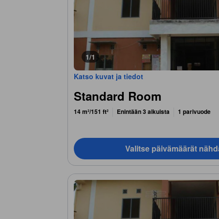
1/1
Katso kuvat ja tiedot
Standard Room
14 m²/151 ft²
Enintään 3 aikuista
1 parivuode
Valitse päivämäärät nähd