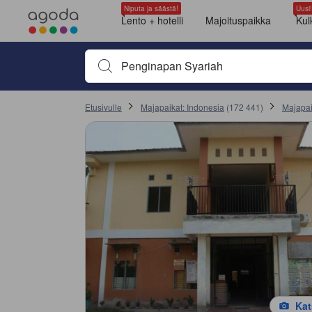
Kaikki arviot Agodassa ovat vahvistetuilta vierailta, joiden on suorite
Mukavuudet lapsille
Kuuma vesi
Ilmastointi
tooltip
tooltip
tooltip
tooltip
tooltip
tooltip
tooltip
tooltip
tooltip
tooltip
tooltip
tooltip
tooltip
tooltip
tooltip
tooltip
tooltip
tooltip
tooltip
tooltip
tooltip
tooltip
tooltip
tooltip
tooltip
sentiment-negative-indicator
sentiment-negative-indicator
sentiment-negative-indicator
Standard-huone (Standard Room)
Näkymä: Kaupunki
kylpytuotteet
pyyhkeet
suihku
yksityinen kylpyhuone
langaton internet
langaton internet (maksuton)
puhelin
satelliitti- /kaapeli-TV
taulu-tv
Double Room
Standard Room
Standard - Kahden hengen huone - Double (Standard Double Room)
特价房
suihku
Huonetyyppi määritetään hotelille saapuessa (Room Assigned on Arrival)
langaton internet (maksuton)
ilmastointi
Standard Room
Ikkuna
Standard Room
DOUBLE STANDARD (Double Standard)
Standard - Double (Double Standard)
Lisätiedot
Kunto/siisteys on saanut arvosanan 7.8 ja suurin arvosana on 10
Palvelut on saanut arvosanan 7.4 ja suurin arvosana on 10
Sijainti on saanut arvosanan 8 ja suurin arvosana on 10
Palvelualttius on saanut arvosanan 7.7 ja suurin arvosana on 10
Vastinetta rahalle on saanut arvosanan 7.7 ja suurin arvosana on 10
Niputa ja säästä!
Uusi!
Mentioned in 1 reviews
Mentioned in 1 reviews
Mentioned in 1 reviews
Lento + hotelli
Majoituspaikka
Kul
100% Unfavourable
100% Unfavourable
100% Unfavourable
Aloita kirjoittamalla majoituspaikan nimi tai hakusana, s
Etusivulle
Majapaikat: Indonesia
(
172 441
)
Majapai
Kat