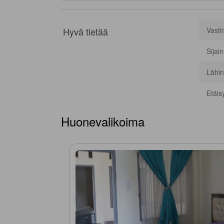
Hyvä tietää
Vasti
Sijai
Lähin
Etäis
Huonevalikoima