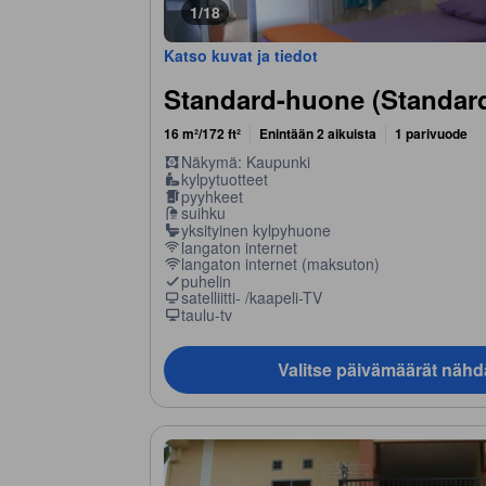
1/18
Katso kuvat ja tiedot
Standard-huone (Standar
16 m²/172 ft²
Enintään 2 aikuista
1 parivuode
Näkymä: Kaupunki
kylpytuotteet
pyyhkeet
suihku
yksityinen kylpyhuone
langaton internet
langaton internet (maksuton)
puhelin
satelliitti- /kaapeli-TV
taulu-tv
Valitse päivämäärät nähd