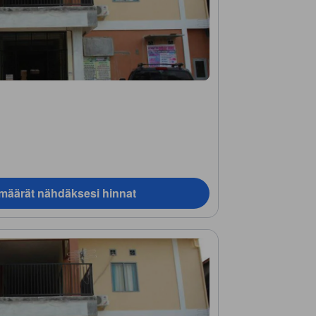
ämäärät nähdäksesi hinnat