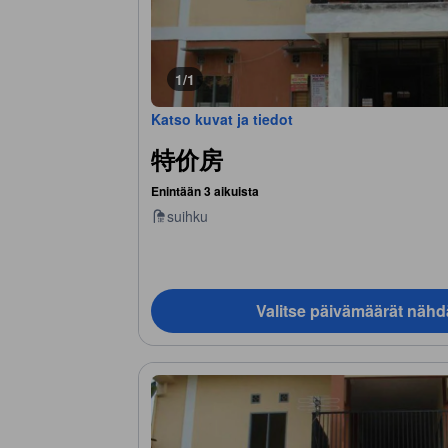
1/1
Katso kuvat ja tiedot
特价房
Enintään 3 aikuista
suihku
Valitse päivämäärät nähd