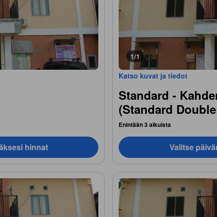
1/1
Katso kuvat ja tiedot
Standard - Kahde
(Standard Doubl
Enintään 3 aikuista
äksesi hinnat
Valitse päiv