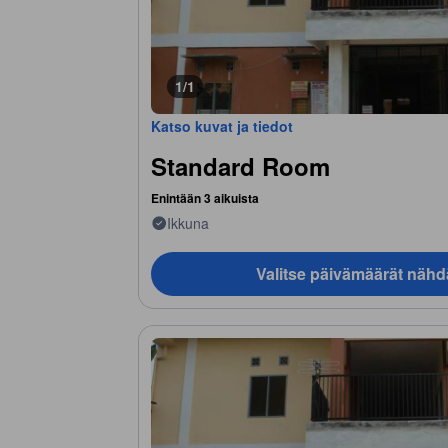
1/1
Katso kuvat ja tiedot
Standard Room
Enintään 3 aikuista
Ikkuna
Valitse päivämäärät nähd