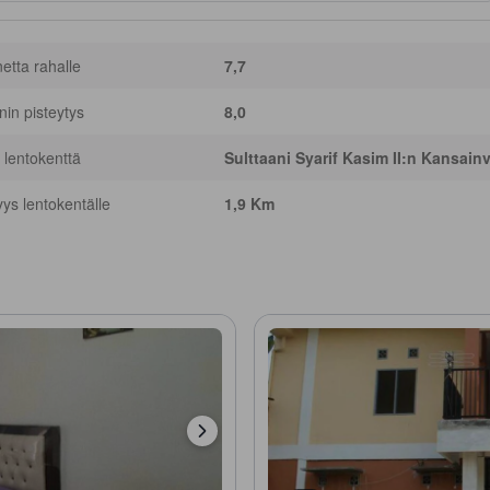
netta rahalle
7,7
nnin pisteytys
8,0
 lentokenttä
Sulttaani Syarif Kasim II:n Kansain
yys lentokentälle
1,9 Km