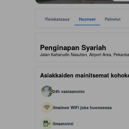
Yleiskatsaus
Huoneet
Palvelut
Tähtiluokitukset ovat majoituspaikkojen antamia suunt
tooltip
Penginapan Syariah
Jalan Kaharudin Nasution, Airport Area, Pekanb
Asiakkaiden mainitsemat kohok
24h vastaanotto
ilmainen WiFi joka huoneessa
ilmastointi