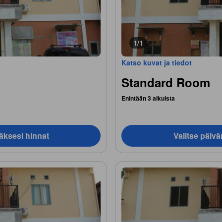
1/1
Katso kuvat ja tiedot
Standard Room
Enintään 3 aikuista
äksesi hinnat
Valitse päiv