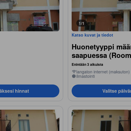
1/1
Katso kuvat ja tiedot
Huonetyyppi määri
saapuessa (Room 
Enintään 3 aikuista
langaton internet (maksuton)
ilmastointi
äksesi hinnat
Valitse päiv