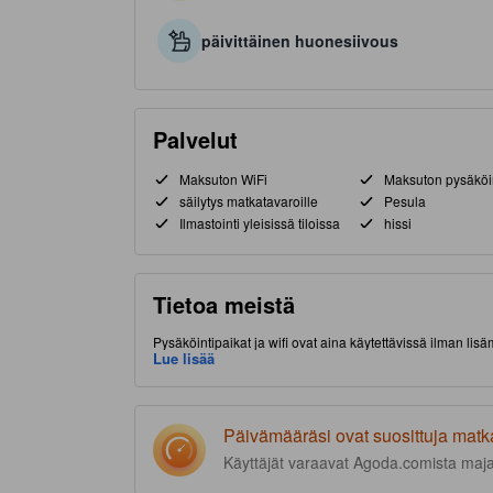
päivittäinen huonesiivous
Palvelut
Maksuton WiFi
Maksuton pysäköi
säilytys matkatavaroille
Pesula
Ilmastointi yleisissä tiloissa
hissi
Tietoa meistä
Pysäköintipaikat ja wifi ovat aina käytettävissä ilman lis
lyhyen matkan päässä nähtävyyksistä ja kiinnostavista ru
Lue lisää
Päivämääräsi ovat suosittuja matk
Käyttäjät varaavat Agoda.comista maj