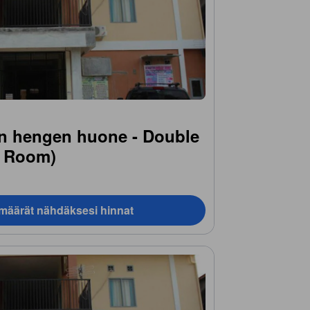
n hengen huone - Double
e Room)
ämäärät nähdäksesi hinnat