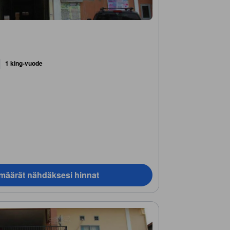
1 king-vuode
ämäärät nähdäksesi hinnat