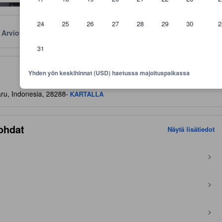
24
25
26
27
28
29
30
2
Arviot
Sijainti
Käytännöt
31
aviivoja mukavuuksista ja palveluista, joita voit niiltä odottaa
Yhden yön keskihinnat (USD) haetussa majoituspaikassa
aru, Indonesia, 28288
- KARTALLA
ohdat
Näytä lisätiedot