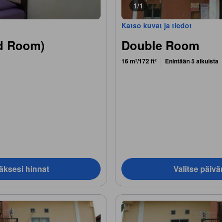
1/1
Katso kuvat ja tiedot
d Room)
Double Room
16 m²/172 ft²
Enintään 5 aikuista
äksesi hinnat
Valitse päiv