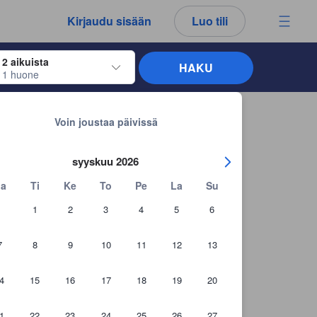
kemäsi arvostelut ja kommentit ovat aina aitoja.
Kirjaudu sisään
Luo tili
2 aikuista
HAKU
1 huone
näppäimiä siirtyäksesi haluamiesi sisään- ja uloskirjautumispäivien kohdalle. 
Takaisin hakutuloksiin
Voin joustaa päivissä
syyskuu 2026
a
Ti
Ke
To
Pe
La
Su
1
2
3
4
5
6
7
8
9
10
11
12
13
4
15
16
17
18
19
20
1
22
23
24
25
26
27