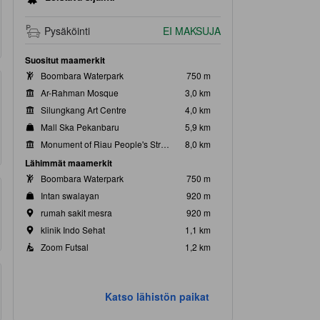
Pysäköinti
EI MAKSUJA
Suositut maamerkit
Boombara Waterpark
750 m
Ar-Rahman Mosque
3,0 km
Silungkang Art Centre
4,0 km
Mall Ska Pekanbaru
5,9 km
Monument of Riau People's Struggle
8,0 km
Lähimmät maamerkit
Boombara Waterpark
750 m
Intan swalayan
920 m
rumah sakit mesra
920 m
klinik Indo Sehat
1,1 km
Zoom Futsal
1,2 km
Katso lähistön paikat