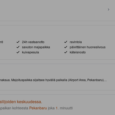
nti
24h vastaanotto
ravintola
savuton majapaikka
päivittäinen huonesiivous
kuivapesula
käteisnosto
ämaksua. Majoituspaikka sijaitsee hyvällä paikalla (Airport Area, Pekanbaru)
okapaikoista. Paikan päällä on kivana lisänä ravintola.
ailijoiden keskuudessa.
apaikan kohteesta
Pekanbaru
joka
1
. minuutti