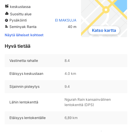
keskustassa
Suosittu alue
Pysäköinti
EI MAKSUJA
Seminyak Ranta
40 m
Katso kartta
Näytä läheiset kohteet
Hyvä tietää
Vastinetta rahalle
8.4
Etäisyys keskustaan
4.0 km
Sijainnin pisteytys
9.4
Ngurah Rain kansainvälinen
Lähin lentokenttä
lentokenttä (DPS)
Etäisyys lentokentälle
6,89 km