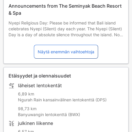
Announcements from The Seminyak Beach Resort
& Spa
Nyepi Religious Day: Please be informed that Bali island
celebrates Nyepi (Silent) day each year. The Nyepi (Silent)
Day is a day of absolute silence throughout the island. No
outdoor activities are allowed including check-in and
check-out from hotels. 29 March 2025 | 19 March 2026 | 8
Näytä enemmän vaihtoehtoja
March 2027 | 26 March 2028 | 15 March 2029
Etäisyydet ja olennaisuudet
läheiset lentokentät
6,89 km
Ngurah Rain kansainvälinen lentokenttä (DPS)
98,73 km
Banyuwangin lentokenttä (BWX)
julkinen liikenne
6,57 km