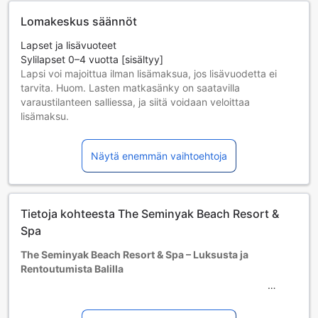
Lomakeskus säännöt
Lapset ja lisävuoteet
Sylilapset 0–4 vuotta [sisältyy]
Lapsi voi majoittua ilman lisämaksua, jos lisävuodetta ei
tarvita. Huom. Lasten matkasänky on saatavilla
varaustilanteen salliessa, ja siitä voidaan veloittaa
lisämaksu.
Lapset 5–11 vuotta [sisältyy]
Lapsi majoittuu ilmaiseksi, jos nukkuu jo olemassa olevilla
Näytä enemmän vaihtoehtoja
vuoteilla. Huomaa: jos tarvitset pinnasängyn, siitä voidaan
veloittaa erikseen.
Yli 12-vuotiaat vieraat katsotaan aikuisiksi.
Lisävuoteiden saatavuus riippuu valitsemastasi huoneesta;
Tietoja kohteesta The Seminyak Beach Resort &
tarkista kunkin huoneen kohdalta huonekoko lisätietoa
saadaksesi.
Spa
Kun varaat enemmän kuin 5 huonetta, eri käytännöt ja
The Seminyak Beach Resort & Spa – Luksusta ja
ehdot saattavat päteä.
Rentoutumista Balilla
Tervetuloa The Seminyak Beach Resort & Spa -hotelliin,
joka sijaitsee upealla Bali-saarella, Indonesiassa. Tämä