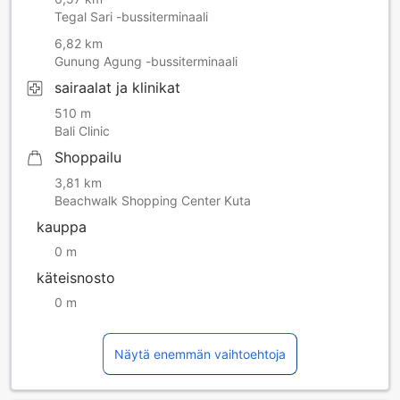
Tegal Sari -bussiterminaali
6,82 km
Gunung Agung -bussiterminaali
sairaalat ja klinikat
510 m
Bali Clinic
Shoppailu
3,81 km
Beachwalk Shopping Center Kuta
kauppa
0 m
käteisnosto
0 m
Näytä enemmän vaihtoehtoja