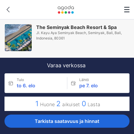
The Seminyak Beach Resort & Spa
Jl. Kayu Aya Seminyak Beach, Seminyak, Bali, Bali,
Indonesia, 80361
Varaa verkossa
Tulo
Lähtö
to 6. elo
pe 7. elo
1
2
0
Huone
aikuiset
Lasta
Tarkista saatavuus ja hinnat