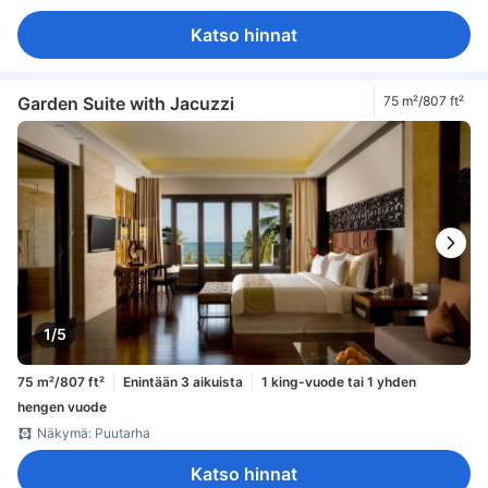
Katso hinnat
Garden Suite with Jacuzzi
75 m²/807 ft²
1/5
75 m²/807 ft²
Enintään 3 aikuista
1 king-vuode tai 1 yhden
hengen vuode
Näkymä: Puutarha
Katso hinnat