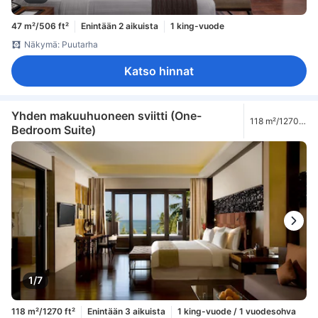
47 m²/506 ft²
Enintään 2 aikuista
1 king-vuode
Näkymä: Puutarha
Katso hinnat
Yhden makuuhuoneen sviitti (One-
118 m²/1270
Bedroom Suite)
ft²
1/7
118 m²/1270 ft²
Enintään 3 aikuista
1 king-vuode / 1 vuodesohva