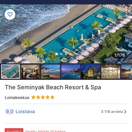
1/176
The Seminyak Beach Resort & Spa
Lomakeskus
9,0
Loistava
3 118 arviota
Suosittu!
Varattu tänään 10 kertaa