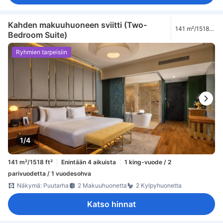
Kahden makuuhuoneen sviitti (Two-
141 m²/1518
Bedroom Suite)
ft²
Ryhmien tarpeisiin
1/4
141 m²/1518 ft²
Enintään 4 aikuista
1 king-vuode / 2
parivuodetta / 1 vuodesohva
Näkymä: Puutarha
2 Makuuhuonetta
2 Kylpyhuonetta
Katso hinnat