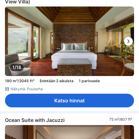
View Villa)
1/18
190 m²/2045 ft²
Enintään 2 aikuista
1 parivuode
Näkymä: Puutarha
Katso hinnat
Ocean Suite with Jacuzzi
75 m²/807 ft²