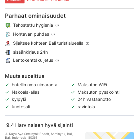
Parhaat ominaisuudet
Tehostettu hygienia
Hohtavan puhdas
Sijaitsee kohteen Bali turistialueella
sisäänkirjaus 24h
Lentokenttäkuljetus
Muuta suosittua
hotellin oma uimaranta
Maksuton WiFi
Näköala-allas
Maksuton pysäköinti
kylpylä
24h vastaanotto
kuntosali
ravintola
9.4
Harvinaisen hyvä sijainti
Jl. Kayu Aya Seminyak Beach, Seminyak, Bali,
Bali, Indonesia, 80361