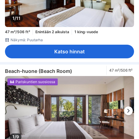
1/11
47 m²/506 ft²
Enintään 2 aikuista
1 king-vuode
Näkymä: Puutarha
Katso hinnat
Beach-huone (Beach Room)
47 m²/506 ft²
Pariskuntien suosiossa
1/9