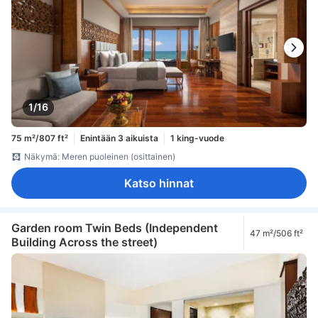
1/16
75 m²/807 ft²
Enintään 3 aikuista
1 king-vuode
Näkymä: Meren puoleinen (osittainen)
Katso hinnat
Garden room Twin Beds (Independent
47 m²/506 ft²
Building Across the street)