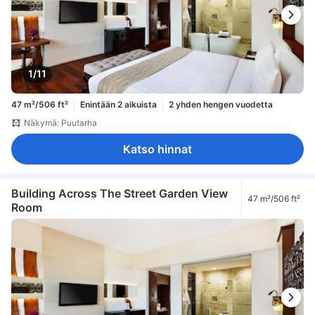
1/11
47 m²/506 ft²
Enintään 2 aikuista
2 yhden hengen vuodetta
Näkymä: Puutarha
Katso hinnat
Building Across The Street Garden View
47 m²/506 ft²
Room