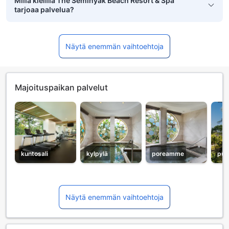
Millä kielillä The Seminyak Beach Resort & Spa
tarjoaa palvelua?
Näytä enemmän vaihtoehtoja
Majoituspaikan palvelut
kuntosali
kylpylä
poreamme
puu
Näytä enemmän vaihtoehtoja