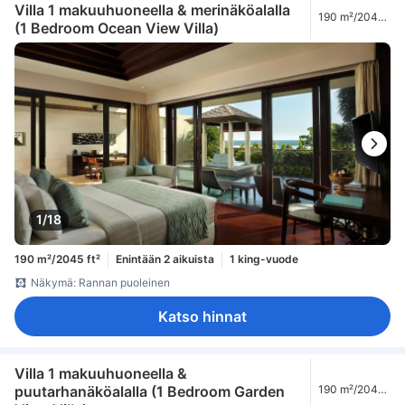
Villa 1 makuuhuoneella & merinäköalalla
190 m²/2045
(1 Bedroom Ocean View Villa)
ft²
1/18
190 m²/2045 ft²
Enintään 2 aikuista
1 king-vuode
Näkymä: Rannan puoleinen
Katso hinnat
Villa 1 makuuhuoneella &
puutarhanäköalalla (1 Bedroom Garden
190 m²/2045
ft²