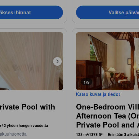
äksesi hinnat
Valitse päiv
1/9
Katso kuvat ja tiedot
ivate Pool with
One-Bedroom Vill
Afternoon Tea (O
Private Pool and 
e / 2 yhden hengen vuodetta
akuuhuonetta
128 m²/1378 ft²
Enintään 3 aikuis