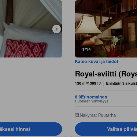
1/14
Katso kuvat ja tiedot
Royal-sviitti (Roy
130 m²/1399 ft²
Enintään 3 aikuis
8,8
Erinomainen
Huoneen viihtyisyys
Näkymä: Puutarha
äksesi hinnat
Valitse päiv