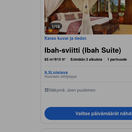
1/18
Katso kuvat ja tiedot
Ibah-sviitti (Ibah Suite)
85 m²/915 ft²
Enintään 3 aikuista
1 parivuode
9,3
Loistava
Huoneen viihtyisyys
Näkymä: Joen puoleinen
Valitse päivämäärät nähd