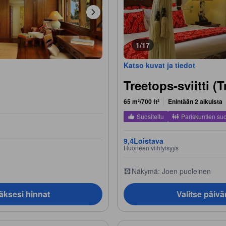
1/17
Katso kuvat ja tiedot
Treetops-sviitti (
65 m²/700 ft²
Enintään 2 aikuista
Suositeltu
Pariskuntien su
9,4
Loistava
Huoneen viihtyisyys
Näkymä: Joen puoleinen
äksesi hinnat
Valitse päiv