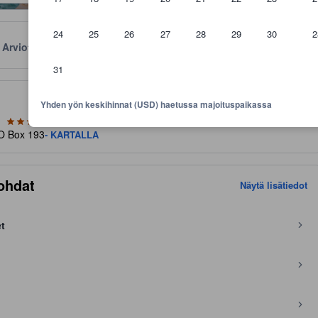
24
25
26
27
28
29
30
2
Arviot
Sijainti
Käytännöt
31
aviivoja mukavuuksista ja palveluista, joita voit niiltä odottaa
Yhden yön keskihinnat (USD) haetussa majoituspaikassa
PO Box 193
- KARTALLA
ohdat
Näytä lisätiedot
et