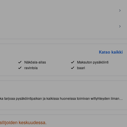
Katso kaikki
Näköala-allas
Maksuton pysäköinti
ravintola
baari
 tarjoaa pysäköintipaikan ja kaikissa huoneissa toimivan wifiyhteyden ilman
bud, Bali) lyhyen matkan päässä nähtävyyksistä ja kiinnostavista ruokapaikoista.
muassa ravintola, hierontapalvelu ja ulkouima-allas.
ailijoiden keskuudessa.