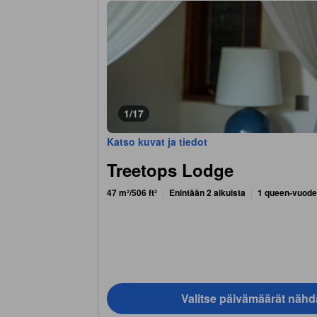
1/17
Katso kuvat ja tiedot
Treetops Lodge
47 m²/506 ft²
Enintään 2 aikuista
1 queen-vuode
Valitse päivämäärät nähd