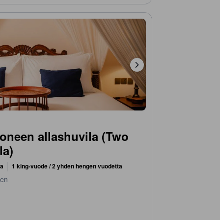
neen allashuvila (Two
la)
ta
1 king-vuode / 2 yhden hengen vuodetta
nen