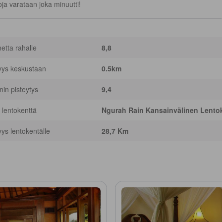
ja varataan joka minuutti!
netta rahalle
8,8
yys keskustaan
0.5km
nnin pisteytys
9,4
 lentokenttä
Ngurah Rain Kansainvälinen Lentok
yys lentokentälle
28,7 Km