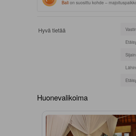
Bali
on suosittu kohde – majoituspaikko
Hyvä tietää
Vasti
Etäis
Sijai
Lähin
Etäis
Huonevalikoima