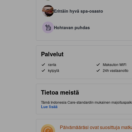
Erittäin hyvä spa-osasto
Hohtavan puhdas
Palvelut
ranta
Maksuton WiFi
kylpylä
24h vastaanotto
Tietoa meistä
Tämä Indonesia Care-standardin mukainen majoituspaikka
lisämaksua. Majoituspaikka sijaitsee hyvällä paikalla (U
Lue lisää
Tässä tasokkaassa 5.0 tähden majoituspaikassa on muun 
Päivämääräsi ovat suosittuja matk