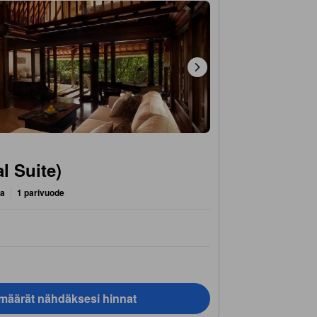
al Suite)
ta
1 parivuode
ämäärät nähdäksesi hinnat