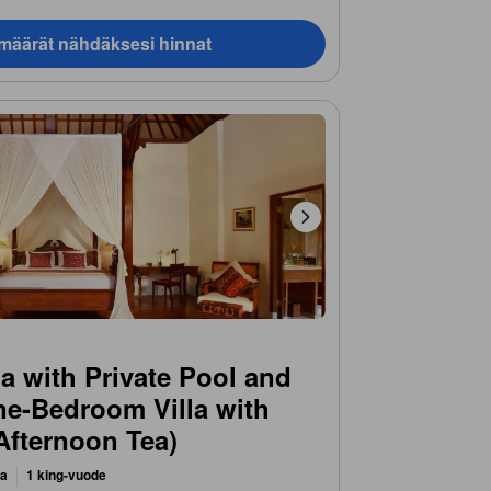
ämäärät nähdäksesi hinnat
a with Private Pool and
ne-Bedroom Villa with
Afternoon Tea)
ta
1 king-vuode