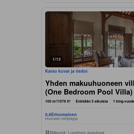
1/13
Katso kuvat ja tiedot
Yhden makuuhuoneen villa
(One Bedroom Pool Villa)
100 m²/1076 ft²
Enintään 3 aikuista
1 king-vuod
8,8
Erinomainen
Huoneen viihtyisyys
Näkymä: Luontoon avautuva