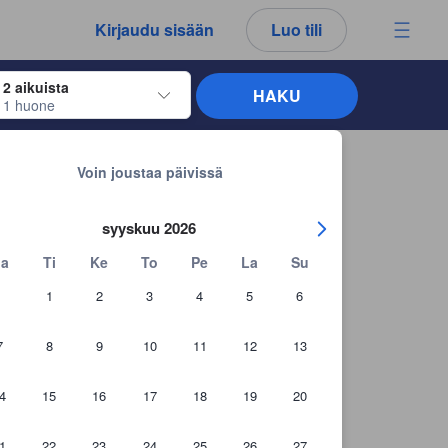
kemäsi arvostelut ja kommentit ovat aina aitoja.
Kirjaudu sisään
Luo tili
2 aikuista
HAKU
1 huone
näppäimiä siirtyäksesi haluamiesi sisään- ja uloskirjautumispäivien kohdalle. 
Takaisin hakutuloksiin
d Spa
Voin joustaa päivissä
syyskuu 2026
a
Ti
Ke
To
Pe
La
Su
1
2
3
4
5
6
7
8
9
10
11
12
13
4
15
16
17
18
19
20
+18 asiakaskuvaa
1
22
23
24
25
26
27