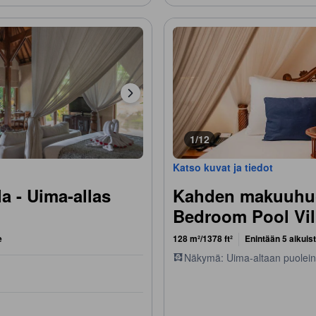
1/12
Katso kuvat ja tiedot
 - Uima-allas
Kahden makuuhuo
Bedroom Pool Vil
e
128 m²/1378 ft²
Enintään 5 aikuis
Näkymä: Uima-altaan puolei