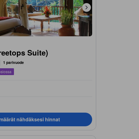
Treetops Suite)
1 parivuode
osiossa
ämäärät nähdäksesi hinnat