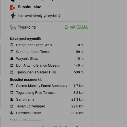
Suosittu alue
Loistavat kävely-yhteydet
Pysäköinti
EI MAKSUJA
Kävelyetäisyydellä
Campuhan Ridge Walk
70 m
Gunung Lebah Temple
90 m
Wayan's Shop
110 m
Don Antonio Blanco Museum
140 m
Tjampuhan’s Sacred Hills
530 m
Suositut maamerkit
Sacred Monkey Forest Sanctuary
1,7 km
Tegallalang Rice Terrace
8,2 km
Sanur-ranta
21,3 km
Tanah Lot temppeli
22,6 km
Seminyak Ranta
22,8 km
Lähimmät maamerkit
Intuitive Flow Yoga Healing
300 m