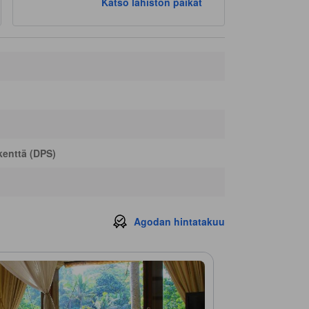
Katso lähistön paikat
Intuitive Flow Yoga Studio
310 m
Intuitive Flow yoga
340 m
Shriman Yoga & Vedic Astrology
340 m
Intuitive Flow Yoga Centre
350 m
enttä (DPS)
Agodan hintatakuu