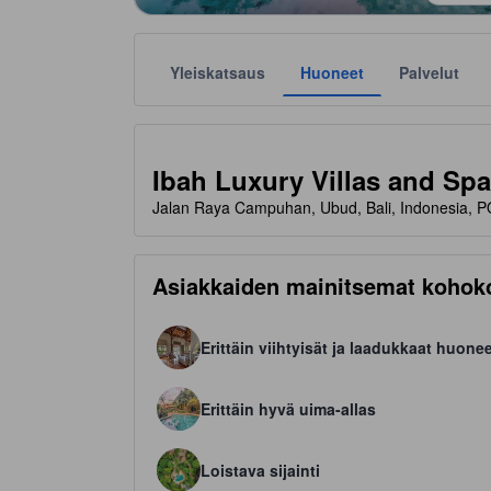
Yleiskatsaus
Huoneet
Palvelut
Tähtiluokitukset ovat majoituspaikkojen antamia suunt
tooltip
5 tähteä 5 tähdestä
Ibah Luxury Villas and Spa
Jalan Raya Campuhan, Ubud, Bali, Indonesia, 
Asiakkaiden mainitsemat kohok
Erittäin viihtyisät ja laadukkaat huone
Erittäin hyvä uima-allas
Loistava sijainti