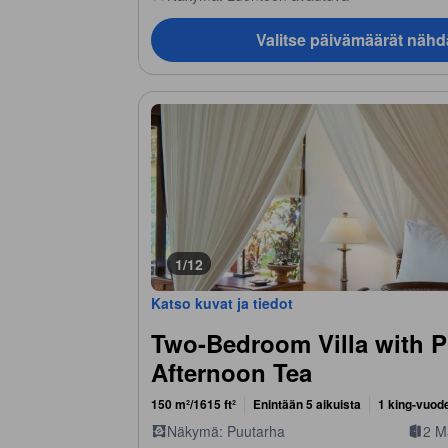
Valitse päivämäärät nähd
1/12
Katso kuvat ja tiedot
Two-Bedroom Villa with Pr
Afternoon Tea
150 m²/1615 ft²
Enintään 5 aikuista
1 king-vuod
Näkymä: Puutarha
2 M