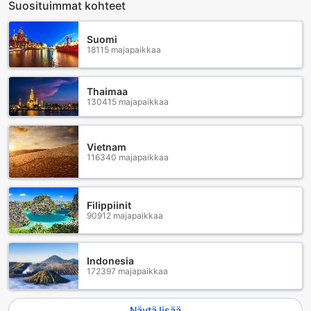
Suosituimmat kohteet
Suomi
18115 majapaikkaa
Thaimaa
130415 majapaikkaa
Vietnam
116340 majapaikkaa
Filippiinit
90912 majapaikkaa
Indonesia
172397 majapaikkaa
Näytä lisää