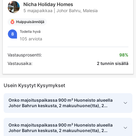
Nicha Holiday Homes
5 majapaikkaa | Johor Bahru, Malesia
Huippuisännöijä
Todella hyvä
8
105 arviota
Vastausprosentti:
98%
Vastausaika:
2 tunnin sisällä
Usein Kysytyt Kysymykset
Onko majoituspaikassa 900 m² Huoneisto alueella
Johor Bahrun keskusta, 2 makuuhuone(tta), 2
yksityistä kylpyhuone(tta) uima-allas?
Onko majoituspaikassa 900 m² Huoneisto alueella
Johor Bahrun keskusta, 2 makuuhuone(tta), 2
yksityistä kylpyhuone(tta) kuntokeskus?