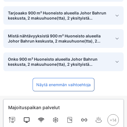
Tarjoaako 900 m² Huoneisto alueella Johor Bahrun
keskusta, 2 makuuhuone(tta), 2 yksityistä
kylpyhuone(tta) pysäköintimahdollisuuden?
Mistä nähtävyyksistä 900 m² Huoneisto alueella
Johor Bahrun keskusta, 2 makuuhuone(tta), 2
yksityistä kylpyhuone(tta) on kävelyetäisyydellä?
Onko 900 m² Huoneisto alueella Johor Bahrun
keskusta, 2 makuuhuone(tta), 2 yksityistä
kylpyhuone(tta) minkään julkisen puiston lähellä?
Näytä enemmän vaihtoehtoja
Majoituspaikan palvelut