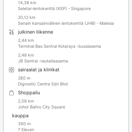
14,38 km
Seletar-lentokenttä (XSP) - Singapore
20,12 km
Senain kansainvälinen lentokenttä (JHB) - Malesia
julkinen liikenne
2,44 km
Terminal Bas Sentral Kotaraya -bussiasema
2,48 km
JB Sentral -rautatieasema
sairaalat ja klinikat
280 m
Dignostic Centre Sdn Bhd
Shoppailu
2,58 km
Johor Bahru City Square
kauppa
360 m
7 Eleven