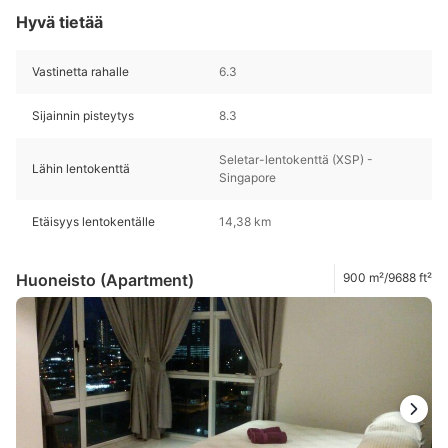
Hyvä tietää
Vastinetta rahalle
6.3
Sijainnin pisteytys
8.3
Seletar-lentokenttä (XSP) -
Lähin lentokenttä
Singapore
Etäisyys lentokentälle
14,38 km
Huoneisto (Apartment)
900 m²/9688 ft²