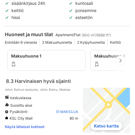
sisäänkirjaus 24h
kuntosali
keittiö
poreamme
hissi
esteetön
Huoneet ja muut tilat
Apartment/Flat
(900 m²/9688 ft²)
Enintään 6 vierasta
2 Makuuhuonetta
2 Kylpyhuonetta
Keittiö
Makuuhuone 1
Makuuhuone 2
8.3
Harvinaisen hyvä sijainti
Johor Bahrun keskusta, Johor Bahru, Malesia
keskustassa
Suosittu alue
Pysäköinti
EI MAKSUJA
KSL City Mall
80 m
Katso kartta
Näytä läheiset kohteet