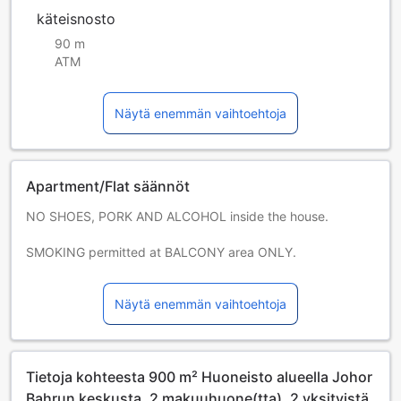
käteisnosto
90 m
ATM
Näytä enemmän vaihtoehtoja
Apartment/Flat säännöt
NO SHOES, PORK AND ALCOHOL inside the house.
SMOKING permitted at BALCONY area ONLY.
As much as we try to provide best services and
Näytä enemmän vaihtoehtoja
atmosphere to our guest, kindly help us maintain the
tidiness of the house by putting away your rubbish at the
garbage room which is located behind the exit door at Lifts
Area.
Tietoja kohteesta 900 m² Huoneisto alueella Johor
Kindly OFF lights, fan, airconds and all electrical appliances
Bahrun keskusta, 2 makuuhuone(tta), 2 yksityistä