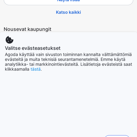
Katso kaikki
Nousevat kaupungit
Soul
Valitse evästeasetukset
Etelä-Korea
Agoda käyttää vain sivuston toiminnan kannalta välttämättömiä
evästeitä ja muita teknisiä seurantamenetelmiä. Emme käytä
analytiikka- tai markkinointievästeitä. Lisätietoja evästeistä saat
klikkaamalla
tästä
.
Sydney
Australia
Los Angeles
Yhdysvallat
Hanoi
Vietnam