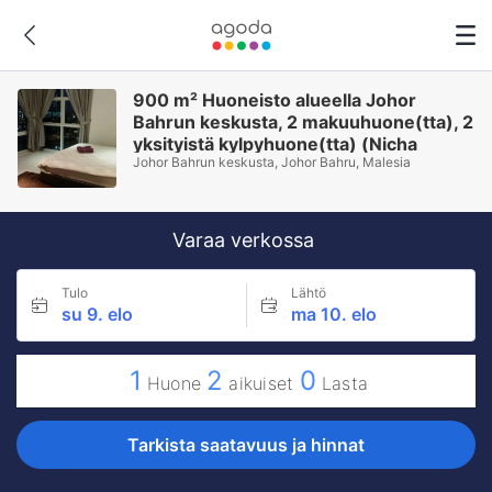
900 m² Huoneisto alueella Johor
Bahrun keskusta, 2 makuuhuone(tta), 2
yksityistä kylpyhuone(tta) (Nicha
Johor Bahrun keskusta, Johor Bahru, Malesia
Central 2Bedrooms Apt II @ JB City)
Varaa verkossa
Tulo
Lähtö
su 9. elo
ma 10. elo
1
2
0
Huone
aikuiset
Lasta
Tarkista saatavuus ja hinnat