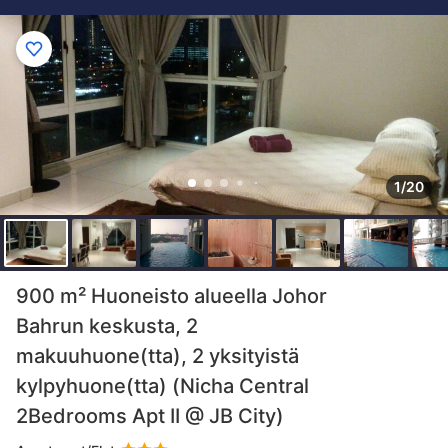
1/20
900 m² Huoneisto alueella Johor
Bahrun keskusta, 2
makuuhuone(tta), 2 yksityistä
kylpyhuone(tta) (Nicha Central
2Bedrooms Apt II @ JB City)