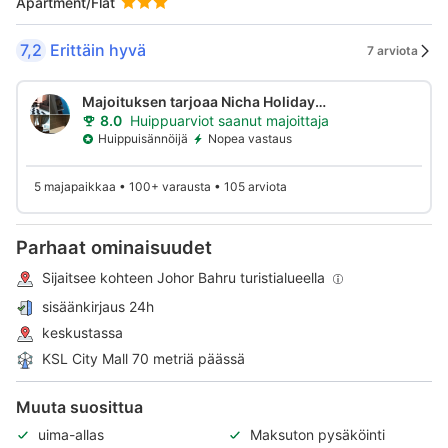
Apartment/Flat
7,2
Erittäin hyvä
7 arviota
Majoituksen tarjoaa Nicha Holiday
Homes
8.0
Huippuarviot saanut majoittaja
Huippuisännöijä
Nopea vastaus
5 majapaikkaa • 100+ varausta • 105 arviota
Parhaat ominaisuudet
Sijaitsee kohteen Johor Bahru turistialueella
sisäänkirjaus 24h
keskustassa
KSL City Mall 70 metriä päässä
Muuta suosittua
uima-allas
Maksuton pysäköinti