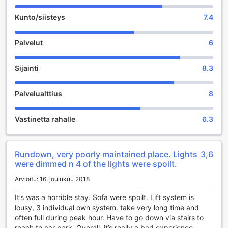
Kunto/siisteys
7.4
Palvelut
6
Sijainti
8.3
Palvelualttius
8
Vastinetta rahalle
6.3
Rundown, very poorly maintained place. Lights
3,6
were dimmed n 4 of the lights were spoilt.
Arvioitu: 16. joulukuu 2018
It’s was a horrible stay. Sofa were spoilt. Lift system is
lousy, 3 individual own system. take very long time and
often full during peak hour. Have to go down via stairs to
reach to car park. Overall, it’s really a bad experience.