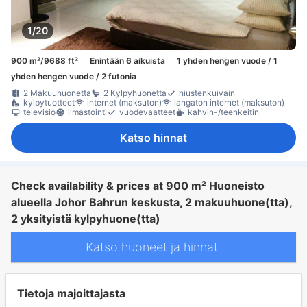
1/20
900 m²/9688 ft²
Enintään 6 aikuista
1 yhden hengen vuode / 1
yhden hengen vuode / 2 futonia
2 Makuuhuonetta
2 Kylpyhuonetta
hiustenkuivain
kylpytuotteet
internet (maksuton)
langaton internet (maksuton)
televisio
ilmastointi
vuodevaatteet
kahvin-/teenkeitin
Katso hinnat
Check availability & prices at 900 m² Huoneisto
alueella Johor Bahrun keskusta, 2 makuuhuone(tta),
2 yksityistä kylpyhuone(tta)
Katso huoneet ja hinnat
Tietoja majoittajasta