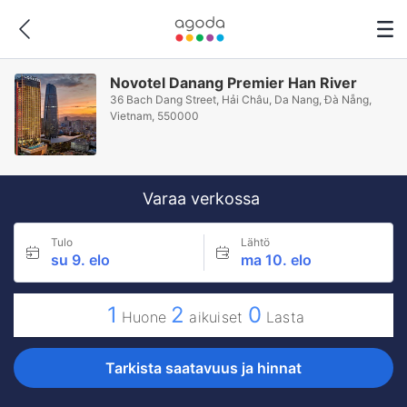
Novotel Danang Premier Han River
36 Bach Dang Street, Hải Châu, Da Nang, Ðà Nẵng,
Vietnam, 550000
Varaa verkossa
Tulo
Lähtö
su 9. elo
ma 10. elo
1
2
0
Huone
aikuiset
Lasta
Tarkista saatavuus ja hinnat