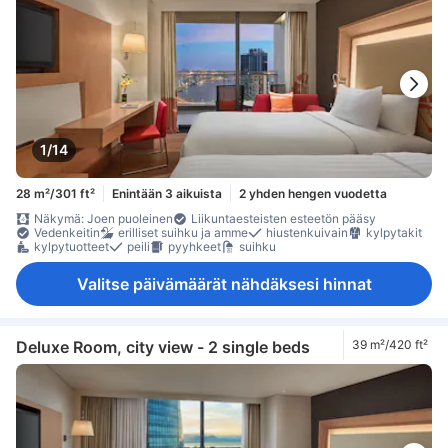
1/14
28 m²/301 ft²
Enintään 3 aikuista
2 yhden hengen vuodetta
Näkymä: Joen puoleinen
Liikuntaesteisten esteetön pääsy
Vedenkeitin
erilliset suihku ja amme
hiustenkuivain
kylpytakit
kylpytuotteet
peili
pyyhkeet
suihku
Valitse päivämäärät nähdäksesi hinnat
Deluxe Room, city view - 2 single beds
39 m²/420 ft²