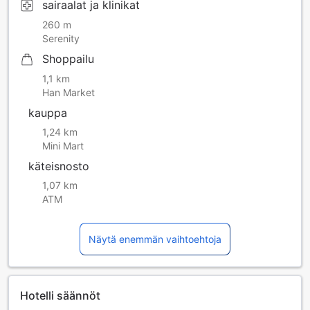
sairaalat ja klinikat
260 m
Serenity
Shoppailu
1,1 km
Han Market
kauppa
1,24 km
Mini Mart
käteisnosto
1,07 km
ATM
Näytä enemmän vaihtoehtoja
Hotelli säännöt