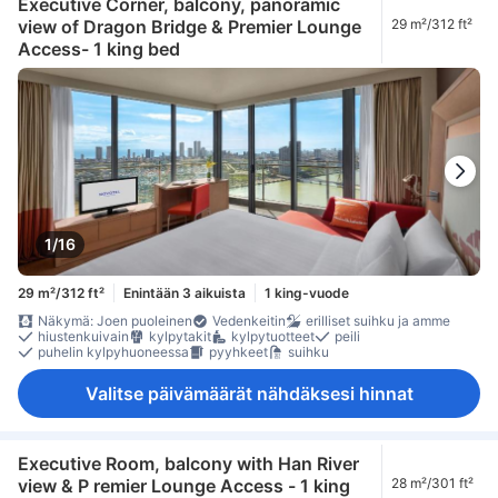
Executive Corner, balcony, panoramic
view of Dragon Bridge & Premier Lounge
29 m²/312 ft²
Access- 1 king bed
1/16
29 m²/312 ft²
Enintään 3 aikuista
1 king-vuode
Näkymä: Joen puoleinen
Vedenkeitin
erilliset suihku ja amme
hiustenkuivain
kylpytakit
kylpytuotteet
peili
puhelin kylpyhuoneessa
pyyhkeet
suihku
Valitse päivämäärät nähdäksesi hinnat
Executive Room, balcony with Han River
view & P remier Lounge Access - 1 king
28 m²/301 ft²