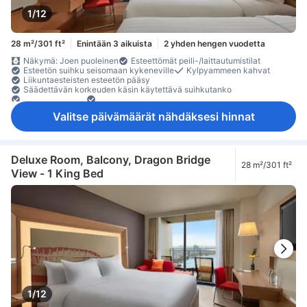
1/12
28 m²/301 ft²
Enintään 3 aikuista
2 yhden hengen vuodetta
Näkymä: Joen puoleinen
Esteettömät peili-/laittautumistilat
Esteetön suihku seisomaan kykeneville
Kylpyammeen kahvat
Liikuntaesteisten esteetön pääsy
Säädettävän korkeuden käsin käytettävä suihkutanko
Tasalattiasuihku
Tukikahvat liukastumisen estämiseksi
Vedenkeitin
erilliset suihku ja amme
Valitse päivämäärät nähdäksesi hinnat
Deluxe Room, Balcony, Dragon Bridge
28 m²/301 ft²
View - 1 King Bed
1/12