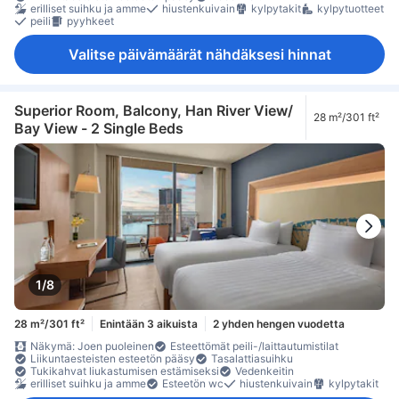
erilliset suihku ja amme
hiustenkuivain
kylpytakit
kylpytuotteet
peili
pyyhkeet
Valitse päivämäärät nähdäksesi hinnat
Superior Room, Balcony, Han River View/
28 m²/301 ft²
Bay View - 2 Single Beds
1/8
28 m²/301 ft²
Enintään 3 aikuista
2 yhden hengen vuodetta
Näkymä: Joen puoleinen
Esteettömät peili-/laittautumistilat
Liikuntaesteisten esteetön pääsy
Tasalattiasuihku
Tukikahvat liukastumisen estämiseksi
Vedenkeitin
erilliset suihku ja amme
Esteetön wc
hiustenkuivain
kylpytakit