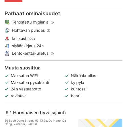
Parhaat ominaisuudet
Tehostettu hygienia
Hohtavan puhdas
keskustassa
sisäänkirjaus 24h
Lentokenttäkuljetus
Muuta suosittua
Maksuton WiFi
Näköala-allas
Maksuton pysäköinti
kylpylä
24h vastaanotto
kuntosali
ravintola
baari
9.1
Harvinaisen hyvä sijainti
36 Bach Dang Street, Hải Châu, Da Nang, Ðà
Nẵng, Vietnam, 550000