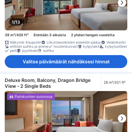
1/13
39 m²/420 ft²
Enintään 3 aikuista
2 yhden hengen vuodetta
Näkymä: Kaupunki
Liikuntaesteisten esteetön pääsy
Vedenkeitin
erilliset suihku ja amme
hiustenkuivain
kylpytakit
kylpytuotteet
peili
pyyhkeet
suihku
Valitse päivämäärät nähdäksesi hinnat
Deluxe Room, Balcony, Dragon Bridge
28 m²/301 ft²
View - 2 Single Beds
Pariskuntien suosiossa