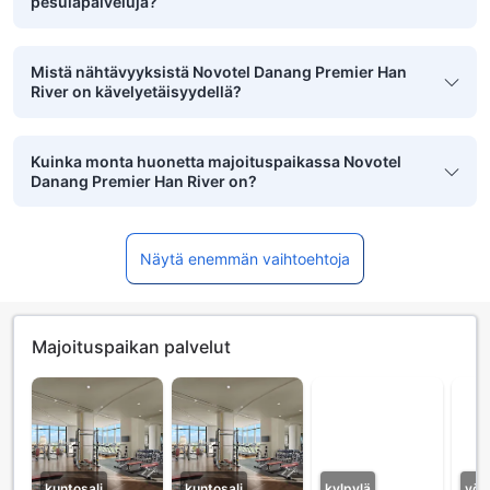
pesulapalveluja?
Mistä nähtävyyksistä Novotel Danang Premier Han
River on kävelyetäisyydellä?
Kuinka monta huonetta majoituspaikassa Novotel
Danang Premier Han River on?
Näytä enemmän vaihtoehtoja
Majoituspaikan palvelut
kuntosali
kuntosali
kylpylä
yök