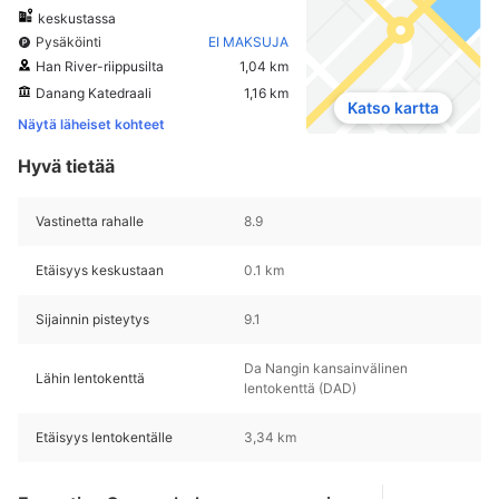
keskustassa
Pysäköinti
EI MAKSUJA
Han River-riippusilta
1,04 km
Danang Katedraali
1,16 km
Katso kartta
Näytä läheiset kohteet
Hyvä tietää
Vastinetta rahalle
8.9
Etäisyys keskustaan
0.1 km
Sijainnin pisteytys
9.1
Da Nangin kansainvälinen
Lähin lentokenttä
lentokenttä (DAD)
Etäisyys lentokentälle
3,34 km