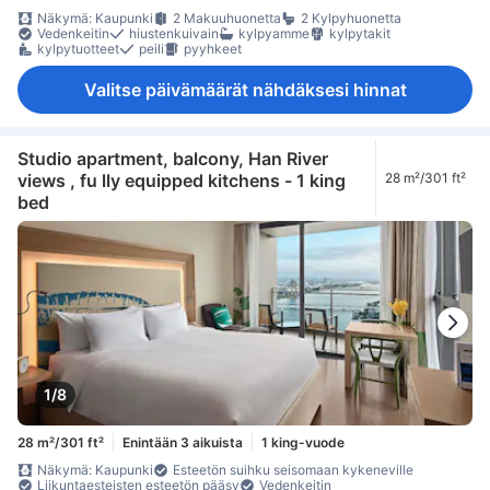
Näkymä: Kaupunki
2 Makuuhuonetta
2 Kylpyhuonetta
Vedenkeitin
hiustenkuivain
kylpyamme
kylpytakit
kylpytuotteet
peili
pyyhkeet
Valitse päivämäärät nähdäksesi hinnat
Studio apartment, balcony, Han River
views , fu lly equipped kitchens - 1 king
28 m²/301 ft²
bed
1/8
28 m²/301 ft²
Enintään 3 aikuista
1 king-vuode
Näkymä: Kaupunki
Esteetön suihku seisomaan kykeneville
Liikuntaesteisten esteetön pääsy
Vedenkeitin