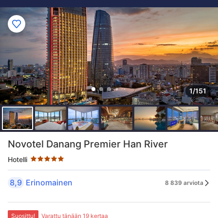
1/151
Tähtiluokitus 5 tähteä
Novotel Danang Premier Han River
Hotelli
8,9
Erinomainen
8 839 arviota
Suosittu!
Varattu tänään 19 kertaa