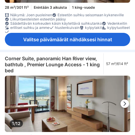
28 m²/301 ft²
Enintään 3 aikuista
1 king-vuode
Näkymä: Joen puoleinen
Esteetön suihku seisomaan kykeneville
Liikuntaesteisten esteetön pääsy
Säädettävän korkeuden käsin käytettävä suihkutanko
Vedenkeitin
erilliset suihku ja amme
hiustenkuivain
kylpytakit
kylpytuotteet
peili
Valitse päivämäärät nähdäksesi hinnat
Corner Suite, panoramic Han River view,
bathtub , Premier Lounge Access - 1 king
57 m²/614 ft²
bed
1/12