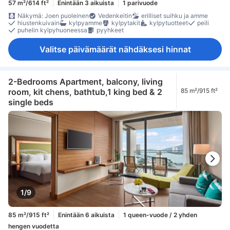
57 m²/614 ft²
Enintään 3 aikuista
1 parivuode
Näkymä: Joen puoleinen
Vedenkeitin
erilliset suihku ja amme
hiustenkuivain
kylpyamme
kylpytakit
kylpytuotteet
peili
puhelin kylpyhuoneessa
pyyhkeet
Valitse päivämäärät nähdäksesi hinnat
2-Bedrooms Apartment, balcony, living
room, kit chens, bathtub,1 king bed & 2
85 m²/915 ft²
single beds
1/9
85 m²/915 ft²
Enintään 6 aikuista
1 queen-vuode / 2 yhden
hengen vuodetta