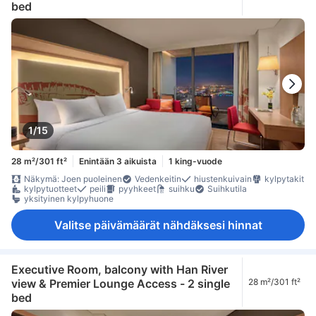
bed
1/15
28 m²/301 ft²
Enintään 3 aikuista
1 king-vuode
Näkymä: Joen puoleinen
Vedenkeitin
hiustenkuivain
kylpytakit
kylpytuotteet
peili
pyyhkeet
suihku
Suihkutila
yksityinen kylpyhuone
Valitse päivämäärät nähdäksesi hinnat
Executive Room, balcony with Han River
view & Premier Lounge Access - 2 single
28 m²/301 ft²
bed