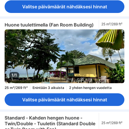
Valitse päivämäärät nähdäksesi hinnat
Huone tuulettimella (Fan Room Building)
25 m²/269 ft²
1/1
25 m²/269 ft²
Enintään 3 aikuista
2 yhden hengen vuodetta
Valitse päivämäärät nähdäksesi hinnat
Standard - Kahden hengen huone -
Twin/Double - Tuuletin (Standard Double
25 m²/269 ft²