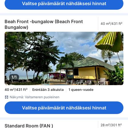
Valitse päivämäärät nähdäksesi hinnat
Beah Front -bungalow (Beach Front
40 m²/431 ft²
Bungalow)
1/1
40 m²/431 ft²
Enintään 3 aikuista
1 queen-vuode
Näkymä: Valtameren puoleinen
Valitse päivämäärät nähdäksesi hinnat
Standard Room (FAN )
28 m²/301 ft²