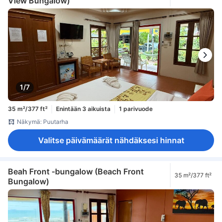
View Bungalow)
1/7
35 m²/377 ft²
Enintään 3 aikuista
1 parivuode
Näkymä: Puutarha
Valitse päivämäärät nähdäksesi hinnat
Beah Front -bungalow (Beach Front
35 m²/377 ft²
Bungalow)