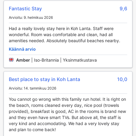
arvokkaat tavarasi turvallisesti hotellin tallelokeroissa, mikä
tuo mielenrauhaa matkasi aikana.
Fantastic Stay
9,6
Resortin concierge-palvelu on aina valmiina auttamaan,
Arvioitu: 9. helmikuu 2026
olipa kyseessä retkien varaaminen tai paikallisten
nähtävyyksien suositteleminen. Ilmainen Wi-Fi kaikissa
Had a really lovely stay here in Koh Lanta. Staff were
huoneissa sekä julkisissa tiloissa mahdollistaa
wonderful. Room was comfortable and clean, had all
yhteydenpidon ystäviin ja perheeseen tai vaikka
amenities needed. Absolutely beautiful beaches nearby.
työasioiden hoitamisen. Hotellissa on myös erikseen
merkitty tupakointialue, joka varmistaa, että kaikki vieraat
Käännä arvio
voivat nauttia oleskelustaan mukavasti. Luggage storage -
Amber
|
Iso-Britannia | Yksinmatkustava
palvelu puolestaan helpottaa matkatavaroiden
säilyttämistä, jotta voit tutustua saareen huolettomasti
ennen lähtöä.
Best place to stay in Koh Lanta
10,0
Kuljetuspalvelut Ocean View Resortissa
Arvioitu: 14. tammikuu 2026
Ocean View Resort tarjoaa erinomaiset kuljetuspalvelut,
You cannot go wrong with this family run hotel. It is right on
jotka tekevät vieraasi lomasta entistäkin mukavampaa ja
the beach, rooms cleaned every day, nice pool (trowels
vaivattomampaa. Hotelli tarjoaa kätevän
provided), breakfast is good, AC in the rooms is brand new
lentokenttäkuljetuksen, joka noutaa sinut suoraan
and they even have smart TVs. But above all, the staff is
saapumislentosi jälkeen ja vie sinut turvallisesti perille.
very kind and accomodating. We had a very lovely stay
Tämä palvelu on erityisen arvokas, sillä se säästää aikaa ja
and plan to come back!
vaivannäköä, jotta voit keskittyä nauttimaan lomastasi Koh