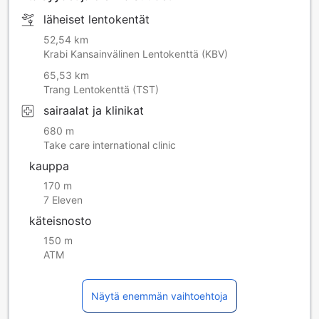
läheiset lentokentät
52,54 km
Krabi Kansainvälinen Lentokenttä (KBV)
65,53 km
Trang Lentokenttä (TST)
sairaalat ja klinikat
680 m
Take care international clinic
kauppa
170 m
7 Eleven
käteisnosto
150 m
ATM
Näytä enemmän vaihtoehtoja