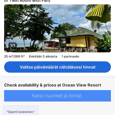
or Twin Room with Fan)
1/1
25 m²/269 ft²
Enintään 3 aikuista
1 parivuode
Valitse päivämäärät nähdäksesi hinnat
Check availability & prices at Ocean View Resort
Katso huoneet ja hinnat
"Sijainti keskeinen."