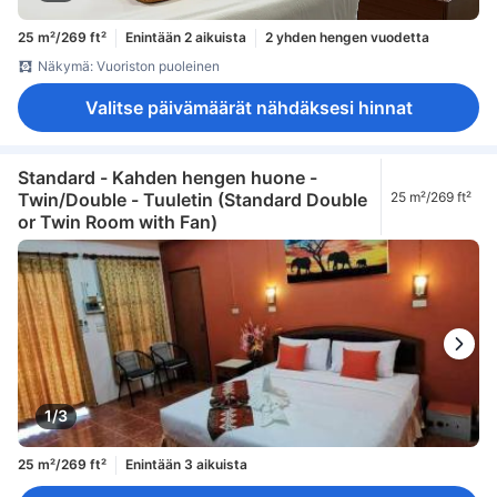
25 m²/269 ft²
Enintään 2 aikuista
2 yhden hengen vuodetta
Näkymä: Vuoriston puoleinen
Valitse päivämäärät nähdäksesi hinnat
Standard - Kahden hengen huone -
Twin/Double - Tuuletin (Standard Double
25 m²/269 ft²
or Twin Room with Fan)
1/3
25 m²/269 ft²
Enintään 3 aikuista