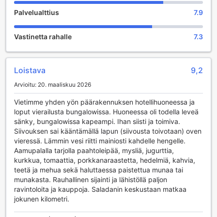
joten vieraat voivat helposti löytää itselleen jotain erityistä.
Palvelualttius
7.9
Kauppojen läheisyydessä on myös viihtyisä baari, jossa voi
nauttia virkistäviä juomia ja rentoutua auringonlaskun
Vastinetta rahalle
7.3
aikaan. Baari on täydellinen paikka tavata muita vieraita ja
vaihtaa kuulumisia, samalla kun nauttii rauhallisesta
ympäristöstä ja merinäköalasta.
Lisäksi Ocean View Resortin kaunis puutarha tarjoaa
Loistava
9,2
rauhoittavan ympäristön, jossa vieraat voivat nauttia
Arvioitu: 20. maaliskuu 2026
luonnon rauhasta ja kauneudesta. Puutarhassa on myös
poreallas, joka kutsuu rentoutumaan pitkän päivän jälkeen.
Vietimme yhden yön päärakennuksen hotellihuoneessa ja
Olipa kyseessä sitten rentoutuminen porealtaassa tai
loput vierailusta bungalowissa. Huoneessa oli todella leveä
rauhallinen kävely puutarhassa, Ocean View Resort on
sänky, bungalowissa kapeampi. Ihan siisti ja toimiva.
täydellinen paikka nauttia viihteestä ja rauhoittumisesta
Siivouksen sai kääntämällä lapun (siivousta toivotaan) oven
samalla kertaa. Tervetuloa kokemaan unohtumatonta
vieressä. Lämmin vesi riitti mainiosti kahdelle hengelle.
lomatunnelmaa tässä paratiisissa!
Aamupalalla tarjolla paahtoleipää, mysliä, jugurttia,
kurkkua, tomaattia, porkkanaraastetta, hedelmiä, kahvia,
Urheilumahdollisuudet Ocean View Resortissa
teetä ja mehua sekä haluttaessa paistettua munaa tai
munakasta. Rauhallinen sijainti ja lähistöllä paljon
Ocean View Resort Koh Lantassa tarjoaa erinomaiset
ravintoloita ja kauppoja. Saladanin keskustaan matkaa
urheilumahdollisuudet, jotka tekevät lomastasi
jokunen kilometri.
unohtumattoman. Sisäuima-allas on täydellinen paikka
nauttia uimisesta säästä riippumatta, ja se tarjoaa