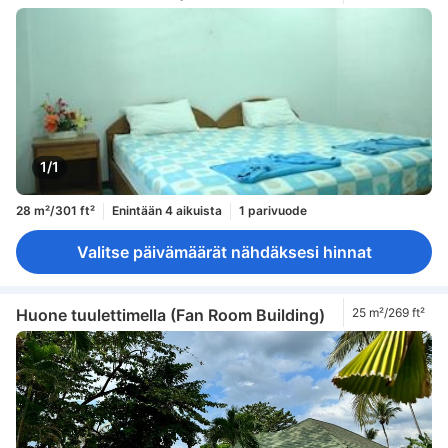
1/1
28 m²/301 ft²
Enintään 4 aikuista
1 parivuode
Valitse päivämäärät nähdäksesi hinnat
Huone tuulettimella (Fan Room Building)
25 m²/269 ft²