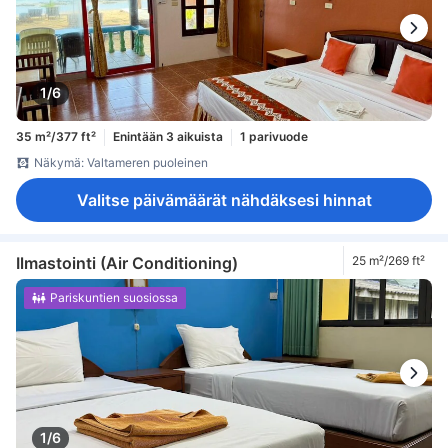
1/6
35 m²/377 ft²
Enintään 3 aikuista
1 parivuode
Näkymä: Valtameren puoleinen
Valitse päivämäärät nähdäksesi hinnat
Ilmastointi (Air Conditioning)
25 m²/269 ft²
Pariskuntien suosiossa
1/6