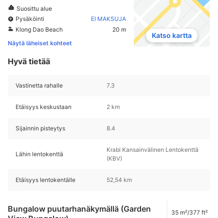
Suosittu alue
Pysäköinti
EI MAKSUJA
Klong Dao Beach
20 m
Katso kartta
Näytä läheiset kohteet
Hyvä tietää
Vastinetta rahalle
7.3
Etäisyys keskustaan
2 km
Sijainnin pisteytys
8.4
Krabi Kansainvälinen Lentokenttä
Lähin lentokenttä
(KBV)
Etäisyys lentokentälle
52,54 km
Bungalow puutarhanäkymällä (Garden
35 m²/377 ft²