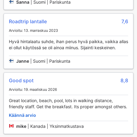
Sanna
|
Suomi | Pariskunta
rauhallisen ympäristön rentoutumiseen ja virkistymiseen.
Ulkouima-allas puolestaan kutsuu nauttimaan auringosta ja
trooppisesta ilmastosta, ja sen ympärillä on mukavia
Roadtrip lantalle
7,6
aurinkotuoleja, joissa voit levätä uinnin jälkeen.
Golf-intoilijat ilahtuvat resortin omasta golfkentästä, joka
Arvioitu: 13. marraskuu 2023
tarjoaa upeita maisemia ja haasteita kaiken tasoisille
pelaajille. Kenttä on suunniteltu siten, että voit nauttia
Hyvä hintalaatu suhde, ihan perus hyvä paikka, vaikka allas
golfpelistä samalla kun ihailet kauniita merimaisemia.
ei ollut käytössä se oli ainoa miinus. Sijainti keskeinen.
Lisäksi yksityinen ranta tarjoaa mahdollisuuden
kalastamiseen ja sukellukseen, joten voit tutustua alueen
Janne
|
Suomi | Pariskunta
upeaan meriluontoon ja sen monimuotoiseen elämään.
Ocean View Resort on täydellinen paikka, jossa yhdistyvät
urheilu ja rentoutuminen, luoden unohtumattoman
Good spot
8,8
lomakokemuksen.
Arvioitu: 19. maaliskuu 2026
Ocean View Resortin Kätevät Palvelut
Great location, beach, pool, lots in walking distance,
friendly staff. Get the breakfast. Its proper amongst others.
Ocean View Resort tarjoaa vierailleen laajan valikoiman
käteviä palveluja, jotka tekevät lomastasi mahdollisimman
Käännä arvio
miellyttävän ja vaivattoman. Hotellin pyykinpesupalvelu ja
kuivauspalvelu takaavat, että voit nauttia lomastasi ilman
mike
|
Kanada | Yksinmatkustava
huolta vaatteiden puhtaudesta. Lisäksi voit säilyttää