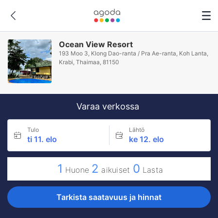
Ocean View Resort
193 Moo 3, Klong Dao-ranta / Pra Ae-ranta, Koh Lanta,
Krabi, Thaimaa, 81150
Varaa verkossa
Tulo
Lähtö
ti 11. elo
ke 12. elo
1
2
0
Huone
aikuiset
Lasta
Tarkista saatavuus ja hinnat