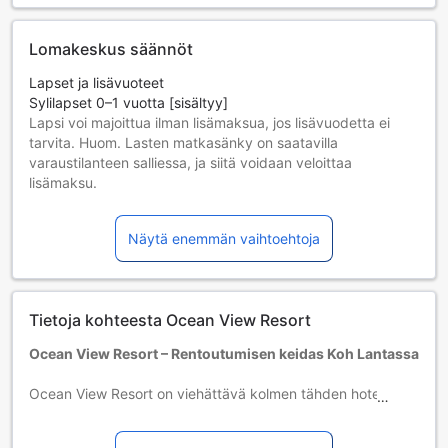
Lomakeskus säännöt
Lapset ja lisävuoteet
Sylilapset 0–1 vuotta [sisältyy]
Lapsi voi majoittua ilman lisämaksua, jos lisävuodetta ei
tarvita. Huom. Lasten matkasänky on saatavilla
varaustilanteen salliessa, ja siitä voidaan veloittaa
lisämaksu.
Lapset 2–11 vuotta [sisältyy]
Lapsi majoittuu ilmaiseksi, jos nukkuu jo olemassa olevilla
Näytä enemmän vaihtoehtoja
vuoteilla. Huomaa: jos tarvitset pinnasängyn, siitä voidaan
veloittaa erikseen.
Yli 12-vuotiaat vieraat katsotaan aikuisiksi.
Lisävuoteiden saatavuus riippuu valitsemastasi huoneesta;
Tietoja kohteesta Ocean View Resort
tarkista kunkin huoneen kohdalta huonekoko lisätietoa
saadaksesi.
Ocean View Resort – Rentoutumisen keidas Koh Lantassa
Kun varaat enemmän kuin 5 huonetta, eri käytännöt ja
ehdot saattavat päteä.
Ocean View Resort on viehättävä kolmen tähden hotelli,
joka sijaitsee kauniissa Koh Lantan saaren sydämessä
Thaimaassa. Tämä idyllinen lomapaikka tarjoaa upeita