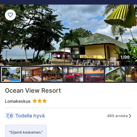
1/99
Ocean View Resort
Lomakeskus
7,6
Todella hyvä
465 arviota
"Sijainti keskeinen."