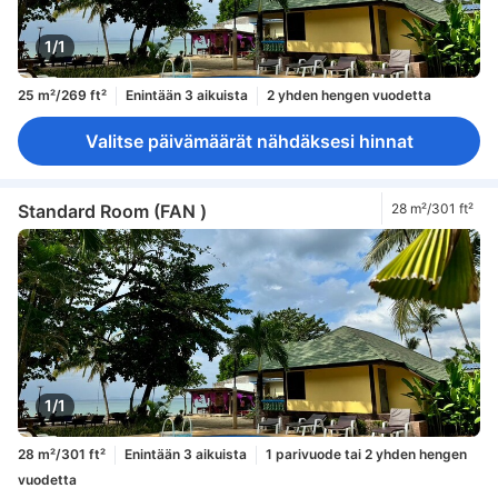
1/1
25 m²/269 ft²
Enintään 3 aikuista
2 yhden hengen vuodetta
Valitse päivämäärät nähdäksesi hinnat
Standard Room (FAN )
28 m²/301 ft²
1/1
28 m²/301 ft²
Enintään 3 aikuista
1 parivuode tai 2 yhden hengen
vuodetta