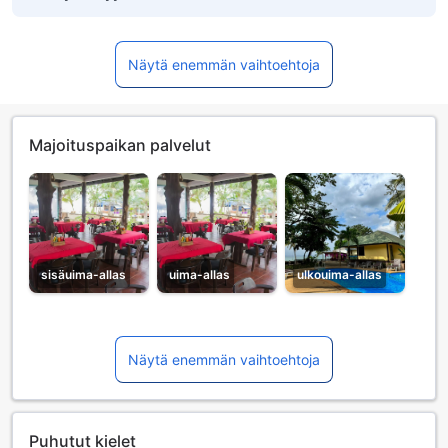
Näytä enemmän vaihtoehtoja
Majoituspaikan palvelut
sisäuima-allas
uima-allas
ulkouima-allas
Näytä enemmän vaihtoehtoja
Puhutut kielet