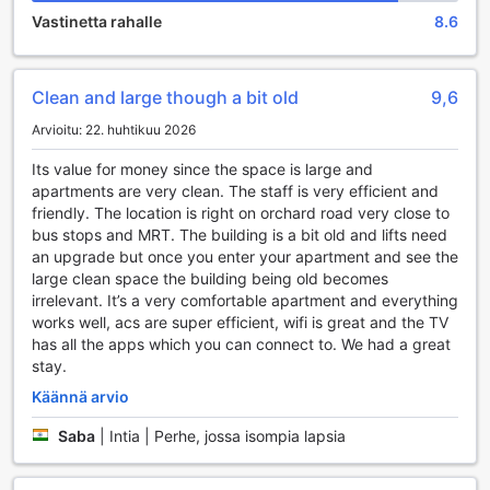
kauppoja, joissa voit nauttia shoppailusta ja löytää
Vastinetta rahalle
8.6
ainutlaatuisia tuotteita. Olitpa sitten etsimässä
muotitavaroita, paikallisia herkkuja tai matkamuistoja,
Orchard Pointin kaupat tarjoavat laajan valikoiman
Clean and large though a bit old
9,6
vaihtoehtoja, jotka varmasti tyydyttävät ostosintoasi.
Rentoutumisen ystäville hotellin sauna tarjoaa täydellisen
Arvioitu: 22. huhtikuu 2026
paikan rauhoittua pitkän päivän jälkeen. Saunan lämpö ja
rauhoittava ympäristö auttavat sinua palautumaan ja
Its value for money since the space is large and
rentoutumaan, jotta voit nauttia lomastasi täysin
apartments are very clean. The staff is very efficient and
siemauksin. Lisäksi hotellin lahja- ja matkamuistomyymälä
friendly. The location is right on orchard road very close to
on erinomainen paikka hankkia ainutlaatuisia tuliaisia
bus stops and MRT. The building is a bit old and lifts need
itsellesi tai läheisillesi. Orchard Point Serviced Apartments
an upgrade but once you enter your apartment and see the
yhdistää ostosmahdollisuudet ja rentoutumisen, luoden
large clean space the building being old becomes
täydellisen ympäristön lomasi nauttimiseen.
irrelevant. It’s a very comfortable apartment and everything
works well, acs are super efficient, wifi is great and the TV
Urheilumahdollisuudet Orchard Point Serviced
has all the apps which you can connect to. We had a great
Apartmentsissa
stay.
Käännä arvio
Orchard Point Serviced Apartments tarjoaa vierailleen
erinomaiset urheilumahdollisuudet, jotka tekevät
Saba
|
Intia | Perhe, jossa isompia lapsia
oleskelusta entistä miellyttävämpää ja aktiivisempaa.
Sisäuima-allas on täydellinen paikka rentoutua ja virkistyä,