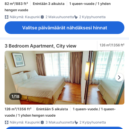
82 m²/883 ft²
Enintään 3 aikuista
1 queen-vuode / 1 yhden
hengen vuode
Näkymä: Kaupunki
2 Makuuhuonetta
2 Kylpyhuonetta
Valitse päivämäärät nähdäksesi hinnat
3 Bedroom Apartment, City view
126 m²/1356 ft²
1/18
126 m²/1356 ft²
Enintään 5 aikuista
1 queen-vuode / 1 queen-
vuode / 1 yhden hengen vuode
Näkymä: Kaupunki
3 Makuuhuonetta
2 Kylpyhuonetta