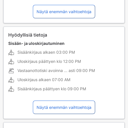
indonesian kieli
kiina (kanton)
Näytä enemmän vaihtoehtoja
kiina (mandariini)
malaiji
Hyödyllisiä tietoja
Sisään- ja uloskirjautuminen
Sisäänkirjaus alkaen
03:00 PM
Uloskirjaus päättyen klo
12:00 PM
Vastaanottotiski avoinna ... asti
09:00 PM
Uloskirjaus alkaen
07:00 AM
Sisäänkirjaus päättyen klo
09:00 PM
Näytä enemmän vaihtoehtoja