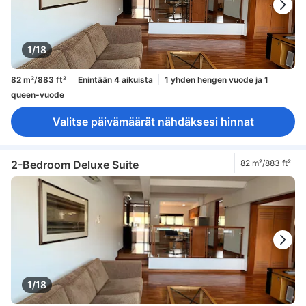
1/18
82 m²/883 ft²
Enintään 4 aikuista
1 yhden hengen vuode ja 1
queen-vuode
Valitse päivämäärät nähdäksesi hinnat
2-Bedroom Deluxe Suite
82 m²/883 ft²
1/18