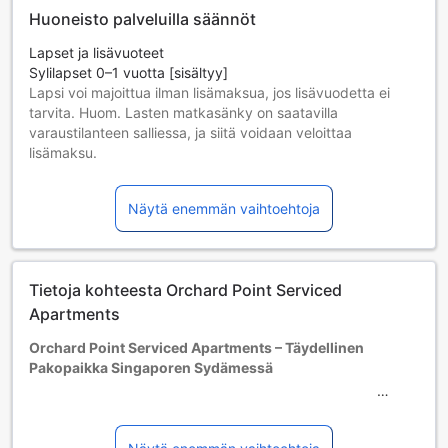
Huoneisto palveluilla säännöt
Lapset ja lisävuoteet
Sylilapset 0–1 vuotta [sisältyy]
Lapsi voi majoittua ilman lisämaksua, jos lisävuodetta ei
tarvita. Huom. Lasten matkasänky on saatavilla
varaustilanteen salliessa, ja siitä voidaan veloittaa
lisämaksu.
Lapset 2–7 vuotta [sisältyy]
Lapsi majoittuu ilmaiseksi, jos nukkuu jo olemassa olevilla
Näytä enemmän vaihtoehtoja
vuoteilla. Huomaa: jos tarvitset pinnasängyn, siitä voidaan
veloittaa erikseen.
Yli 8-vuotiaat vieraat katsotaan aikuisiksi.
Lisävuoteiden saatavuus riippuu valitsemastasi huoneesta;
Tietoja kohteesta Orchard Point Serviced
tarkista kunkin huoneen kohdalta huonekoko lisätietoa
saadaksesi.
Apartments
Kun varaat enemmän kuin 5 huonetta, eri käytännöt ja
Orchard Point Serviced Apartments – Täydellinen
ehdot saattavat päteä.
Pakopaikka Singaporen Sydämessä
Orchard Point Serviced Apartments tarjoaa vierailijoilleen
ainutlaatuisen mahdollisuuden nauttia Singaporen
vilkkaasta kaupungista mukavassa ja rauhallisessa