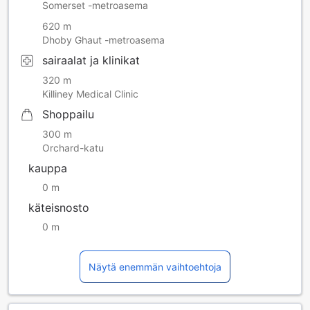
Somerset -metroasema
620 m
Dhoby Ghaut -metroasema
sairaalat ja klinikat
320 m
Killiney Medical Clinic
Shoppailu
300 m
Orchard-katu
kauppa
0 m
käteisnosto
0 m
Näytä enemmän vaihtoehtoja