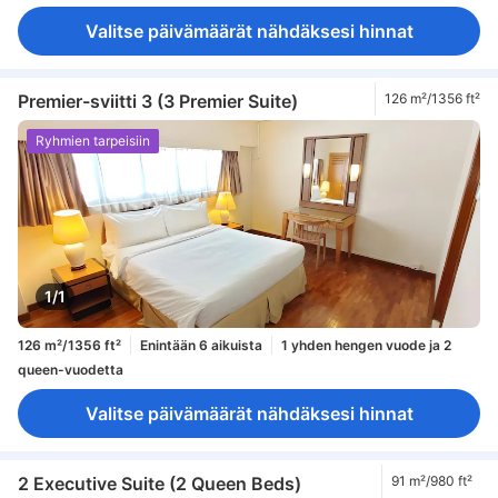
Valitse päivämäärät nähdäksesi hinnat
Premier-sviitti 3 (3 Premier Suite)
126 m²/1356 ft²
Ryhmien tarpeisiin
1/1
126 m²/1356 ft²
Enintään 6 aikuista
1 yhden hengen vuode ja 2
queen-vuodetta
Valitse päivämäärät nähdäksesi hinnat
2 Executive Suite (2 Queen Beds)
91 m²/980 ft²