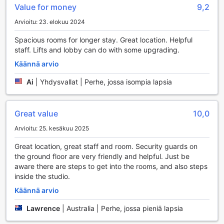
olipa kyseessä aamuinen uinti tai iltapäivän virkistyshetki.
Value for money
9,2
Uima-altaan rauhallinen ympäristö tarjoaa mahdollisuuden
nauttia vedestä ilman häiriöitä, ja se on erinomainen
Arvioitu: 23. elokuu 2024
vaihtoehto, jos sään vuoksi ulkona uiminen ei ole
Spacious rooms for longer stay. Great location. Helpful
mahdollista.
staff. Lifts and lobby can do with some upgrading.
Lisäksi hotellin moderni kuntokeskus on varustettu kaikilla
tarvittavilla laitteilla, jotka tukevat kuntoilutavoitteitasi.
Käännä arvio
Olitpa sitten kokenut urheilija tai vasta-alkaja, voit
hyödyntää ilmaista kuntosalia, joka on avoinna ympäri
Ai
|
Yhdysvallat | Perhe, jossa isompia lapsia
vuorokauden. Ulkoilma-altaan ympäristö on myös
houkutteleva paikka nauttia auringosta ja virkistävästä
uinnista, mikä tekee Orchard Pointista täydellisen valinnan
Great value
10,0
aktiiviselle lomalle Singaporessa. Näiden upeiden
Arvioitu: 25. kesäkuu 2025
urheilutilojen ansiosta voit helposti yhdistää rentoutumisen
ja kuntoilun matkasi aikana.
Great location, great staff and room. Security guards on
the ground floor are very friendly and helpful. Just be
Orchard Point Serviced Apartmentsin Mukavuudet
aware there are steps to get into the rooms, and also steps
inside the studio.
Orchard Point Serviced Apartments tarjoaa vierailleen
Käännä arvio
laajan valikoiman mukavuuksia, jotka tekevät oleskelusta
mahdollisimman vaivattoman ja miellyttävän. Hotellissa on
Lawrence
|
Australia | Perhe, jossa pieniä lapsia
käytettävissä pesulapalvelut, mukaan lukien kuivapesu ja
itsepalvelupesula, joten voit pitää vaatteesi siisteinä ilman