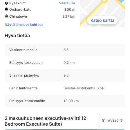
Pysäköinti
Saatavilla
Orchard-katu
300 m
Chinatown
2,27 km
Katso kartta
Näytä läheiset kohteet
Hyvä tietää
Vastinetta rahalle
8.6
Etäisyys keskustaan
0.2 km
Sijainnin pisteytys
9.6
Lähin lentokenttä
Seletar-lentokenttä (XSP)
Etäisyys lentokentälle
13,09 km
2 makuuhuoneen executive-sviitti (2-
91 m²/980 ft²
Bedroom Executive Suite)