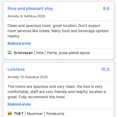
ylimääräistä vaivannäköä. Lisäksi saatavilla on
Nice and pleasant stay
9,6
matkatavaroiden säilytys, joka mahdollistaa joustavan
saapumisen ja lähtemisen ilman huolta laukkujen
Arvioitu: 8. huhtikuu 2025
kuljettamisesta. Hotellin asiakaspalvelu on aina valmiina
auttamaan, ja concierge-palvelu takaa, että kaikki tarpeesi
Clean and spacious room, great location. Don’t expect
täytetään nopeasti ja tehokkaasti.
room services like hotels. Many food and beverage options
Wi-Fi-yhteys on tarjolla kaikissa huoneissa ja julkisissa
nearby
tiloissa, joten voit pysyä yhteydessä ystäviisi ja perheeseesi
Käännä arvio
tai hoitaa työasioita vaivatta. Hotellin executive lounge
tarjoaa rauhallisen ympäristön rentoutumiseen tai
Srinivasan
|
Intia | Perhe, jossa pieniä lapsia
tapaamisten pitämiseen, ja erikseen merkityt
tupakointialueet varmistavat, että kaikki vieraat voivat
nauttia oleskelustaan mukavasti. Lisäksi hotellista löytyy
Loistava
10,0
kätevä lähikauppa, josta voit hankkia matkatarvikkeita tai
naposteltavaa, mikä tekee Orchard Point Serviced
Arvioitu: 15. toukokuu 2025
Apartmentsista täydellisen valinnan niin liikematkailijoille
The rooms are spacious and very clean, the bed is very
kuin lomailijoillekin.
comfortable, staff are very friendly and helpful, location is
great. Fully recommend this hotel.
Liikennepalvelut Orchard Point Serviced Apartmentsissa
Käännä arvio
Orchard Point Serviced Apartments tarjoaa erinomaiset
THET
|
Myanmar | Pariskunta
liikennepalvelut, jotka tekevät vierailustasi Singaporeen