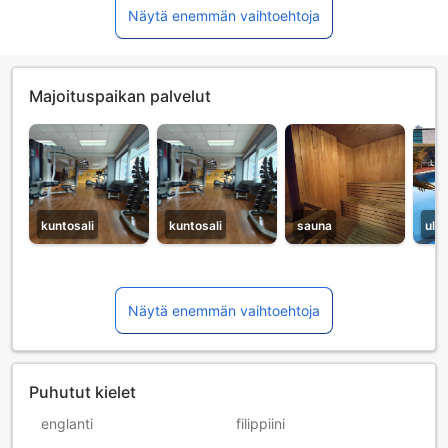
Näytä enemmän vaihtoehtoja
Majoituspaikan palvelut
kuntosali
kuntosali
sauna
ulk
Näytä enemmän vaihtoehtoja
Puhutut kielet
englanti
filippiini