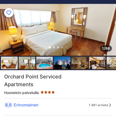
1/98
Tähtiluokitus 4 tähteä
Orchard Point Serviced
Apartments
Huoneisto palveluilla
8,6
Erinomainen
1 461 arviota