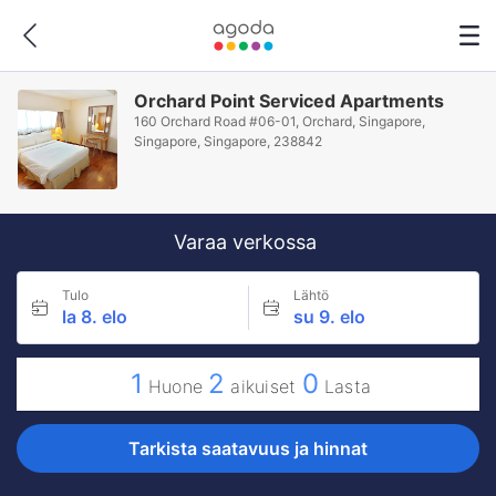
Orchard Point Serviced Apartments
160 Orchard Road #06-01, Orchard, Singapore,
Singapore, Singapore, 238842
Varaa verkossa
Tulo
Lähtö
la 8. elo
su 9. elo
1
2
0
Huone
aikuiset
Lasta
Tarkista saatavuus ja hinnat