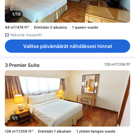
1/10
44 m²/474 ft²
Enintään 2 aikuista
1 queen-vuode
Näkymä: Kaupunki
Valitse päivämäärät nähdäksesi hinnat
3 Premier Suite
126 m²/1356 ft²
1/1
126 m²/1356 ft²
Enintään 1 aikuinen
1 yhden hengen vuode