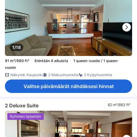
1/18
91 m²/980 ft²
Enintään 4 aikuista
1 queen-vuode / 1 queen-
vuode
Näkymä: Kaupunki
2 Makuuhuonetta
2 Kylpyhuonetta
Valitse päivämäärät nähdäksesi hinnat
2 Deluxe Suite
82 m²/883 ft²
Ryhmien tarpeisiin