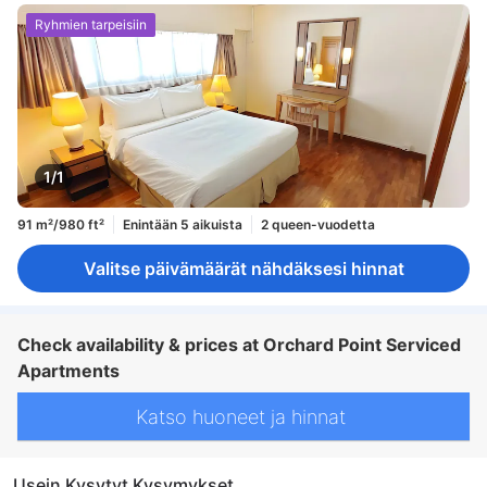
Ryhmien tarpeisiin
1/1
91 m²/980 ft²
Enintään 5 aikuista
2 queen-vuodetta
Valitse päivämäärät nähdäksesi hinnat
Check availability & prices at Orchard Point Serviced
Apartments
Katso huoneet ja hinnat
Usein Kysytyt Kysymykset