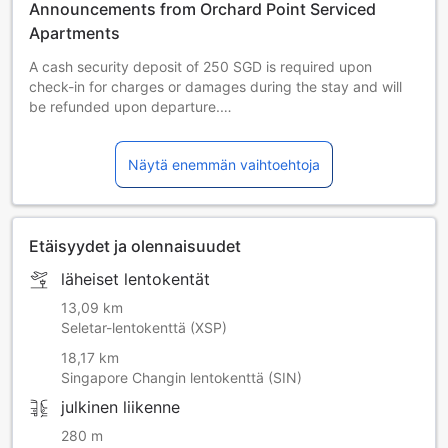
Announcements from Orchard Point Serviced
Apartments
A cash security deposit of 250 SGD is required upon
check-in for charges or damages during the stay and will
be refunded upon departure.
There is ongoing renovation work in the shopping podium
under OPSA. We appreciate your understanding and
Näytä enemmän vaihtoehtoja
patience. Please expect intermittent noise on weekdays
between 9:00 AM and 6:00 PM, and Saturdays from 9:00
AM to 1:00 PM. We apologise for the inconvenience
caused.
Etäisyydet ja olennaisuudet
läheiset lentokentät
13,09 km
Seletar-lentokenttä (XSP)
18,17 km
Singapore Changin lentokenttä (SIN)
julkinen liikenne
280 m