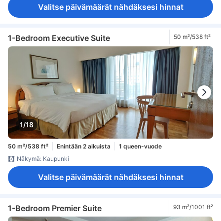
Valitse päivämäärät nähdäksesi hinnat
1-Bedroom Executive Suite
50 m²/538 ft²
1/18
50 m²/538 ft²
Enintään 2 aikuista
1 queen-vuode
Näkymä: Kaupunki
Valitse päivämäärät nähdäksesi hinnat
1-Bedroom Premier Suite
93 m²/1001 ft²