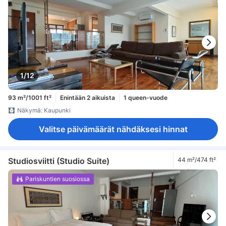
1/12
93 m²/1001 ft²
Enintään 2 aikuista
1 queen-vuode
Näkymä: Kaupunki
Valitse päivämäärät nähdäksesi hinnat
Studiosviitti (Studio Suite)
44 m²/474 ft²
Pariskuntien suosiossa