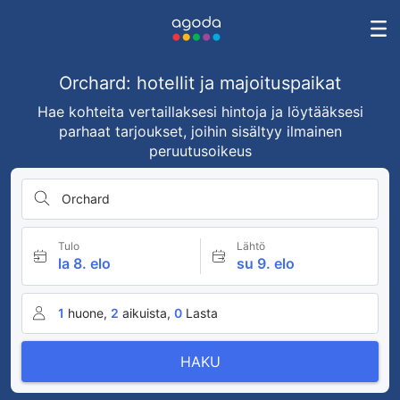
Orchard: hotellit ja majoituspaikat
Hae kohteita vertaillaksesi hintoja ja löytääksesi
parhaat tarjoukset, joihin sisältyy ilmainen
peruutusoikeus
Orchard
Tulo
Lähtö
la 8. elo
su 9. elo
1
huone,
2
aikuista,
0
Lasta
HAKU