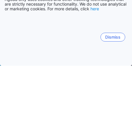
are strictly necessary for functionality. We do not use analytical
or marketing cookies. For more details, click
here
Dismiss
Etusivulle
Majapaikat: Singapore
Majapaikat: Singapore
Maj
Little India
Bugis
Chinatown
Clarke Quay
Gey
Singaporen Kasvitieteellinen puutarha
Kansallinen orkide
Suositut matkustuspäivät