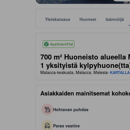
Yleiskatsaus
Huoneet
Isännöijä
Tähtiluokitukset perustuvat muun muassa majoitusp
tooltip
3.5 tähteä 5 tähdestä
Apartment/Flat
700 m² Huoneisto alueella
1 yksityistä kylpyhuone(tta)
Malacca-keskusta, Malacca, Malesia
- KARTALLA
Asiakkaiden mainitsemat kohok
Hohtavan puhdas
Paras vastine