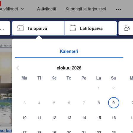
ttava majoituksensa loppuun ennen arvostelun lähettämistä. Näin ollen nä
Malacca. Suurin mahdollinen arvosana on 10.
a. Suurin mahdollinen arvosana on 10.
. Suurin mahdollinen arvosana on 10.
sa Malacca. Suurin mahdollinen arvosana on 10.
lacca. Suurin mahdollinen arvosana on 10.
kuvälineet
Aktiviteetit
Kupongit ja tarjoukset
iirry nuolinäppäimillä tai sarkainnäppäimellä ja valitse painamalla Enter
Tulopäivä
Lähtöpäivä
Aloita päivämäärävalitsimessa siirtyminen painamalla Enter. Käytä nuoli
t: Malacca
(
5 883
)
Malacca huoneistoja
(
3 596
)
Varaa 700 m² Huoneisto a
Kalenteri
elokuu 2026
Ma
Ti
Ke
To
Pe
La
Su
M
1
2
3
4
5
6
7
8
9
10
11
12
13
14
15
16
1
so kaikki kuvat
17
18
19
20
21
22
23
2