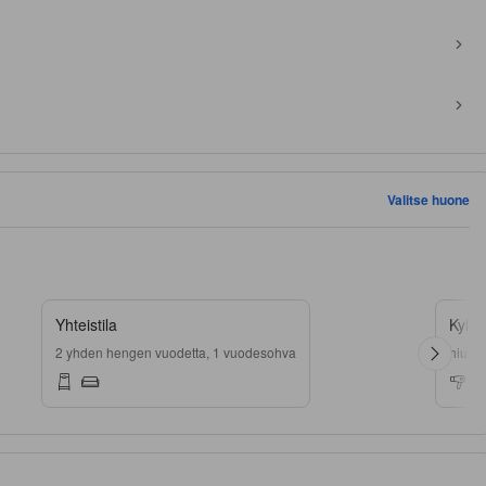
Valitse huone
Yhteistila
Kylpy
2 yhden hengen vuodetta, 1 vuodesohva
hiuste