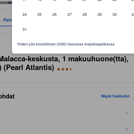
24
25
26
27
28
29
30
2
Palvelut
Arviot
Sijainti
Käytännöt
31
aikan mukavuuksiin, asiakkaiden arvosteluihin ja huonekokoon.
Yhden yön keskihinnat (USD) haetussa majoituspaikassa
 Malacca-keskusta, 1 makuuhuone(tta),
 (Pearl Atlantis)
ohdat
Näytä lisätiedot