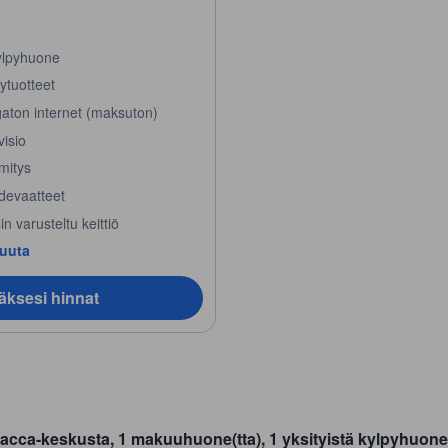
ylpyhuone
ytuotteet
gaton internet (maksuton)
visio
mitys
devaatteet
in varusteltu keittiö
muuta
äksesi hinnat
lacca-keskusta, 1 makuuhuone(tta), 1 yksityistä kylpyhuon