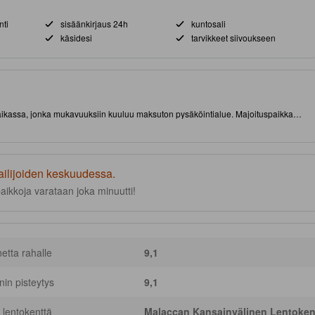
nti
sisäänkirjaus 24h
kuntosali
käsidesi
tarvikkeet siivoukseen
spaikassa, jonka mukavuuksiin kuuluu maksuton pysäköintialue. Majoituspaikka
yhyen matkan päässä nähtävyyksistä ja kiinnostavista ruokapaikoista. Tässä
a kuntokeskus ja ulkouima-allas.
ailijoiden keskuudessa.
aikkoja varataan joka minuutti!
netta rahalle
9,1
nnin pisteytys
9,1
 lentokenttä
Malaccan Kansainvälinen Lentoken