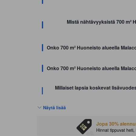
Mistä nähtävyyksistä 700 m² H
Onko 700 m² Huoneisto alueella Malacc
Onko 700 m² Huoneisto alueella Malacca
Millaiset lapsia koskevat lisävuod
Näytä lisää
Jopa 30% alennust
Hinnat tippuvat heti,