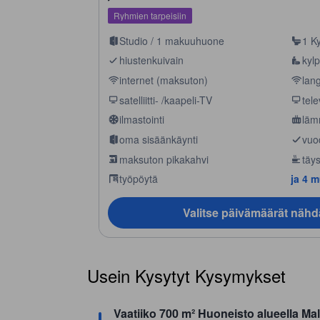
Ryhmien tarpeisiin
Studio / 1 makuuhuone
1 K
hiustenkuivain
kylp
internet (maksuton)
lan
satelliitti- /kaapeli-TV
tele
ilmastointi
läm
oma sisäänkäynti
vuo
maksuton pikakahvi
täys
työpöytä
ja 4 
Valitse päivämäärät nähd
Usein Kysytyt Kysymykset
Vaatiiko 700 m² Huoneisto alueella Ma