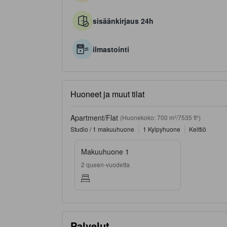
sisäänkirjaus 24h
ilmastointi
Huoneet ja muut tilat
Apartment/Flat
(Huonekoko: 700 m²/7535 ft²)
Studio / 1 makuuhuone
1 Kylpyhuone
Keittiö
Makuuhuone 1
2 queen-vuodetta
Palvelut