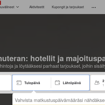
kuvälineet
Aktiviteetit
Kupongit ja tarjoukset
uteran: hotellit ja majoituspa
hintoja ja löytääksesi parhaat tarjoukset, joihin sis
2
Tulopäivä
Lähtöpäivä
1
Vahvista matkustuspäivämääräsi nähdäkse