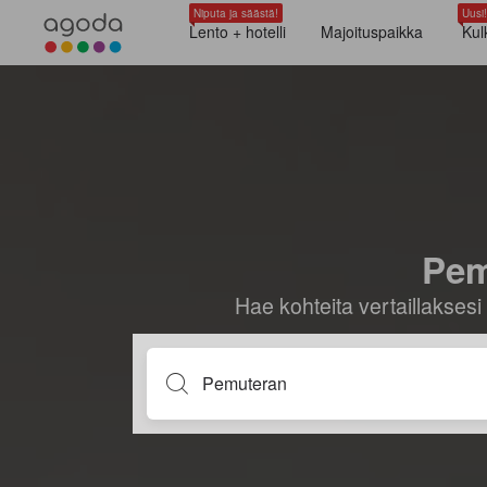
Niputa ja säästä!
Uusi!
Lento + hotelli
Majoituspaikka
Kul
Pem
Hae kohteita vertaillaksesi 