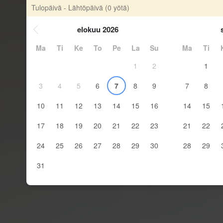
Tulopäivä - Lähtöpäivä
(0 yötä)
elokuu 2026
Ma
Ti
Ke
To
Pe
La
Su
Ma
Ti
1
2
1
3
4
5
6
7
8
9
7
8
10
11
12
13
14
15
16
14
15
17
18
19
20
21
22
23
21
22
24
25
26
27
28
29
30
28
29
31