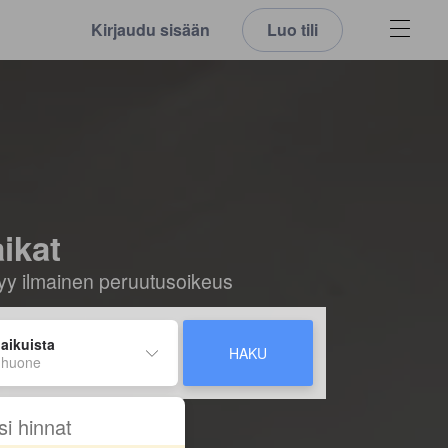
Kirjaudu sisään
Luo tili
ikat
ältyy ilmainen peruutusoikeus
 aikuista
HAKU
 huone
si hinnat