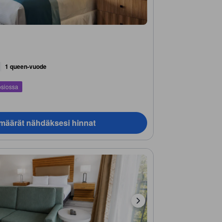
1 queen-vuode
osiossa
ämäärät nähdäksesi hinnat