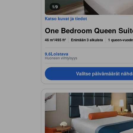
1/9
Katso kuvat ja tiedot
One Bedroom Queen Suite
46 m²/495 ft²
Enintään 3 aikuista
1 queen-vuode
9,6
Loistava
Huoneen viihtyisyys
Valitse päivämäärät nähd