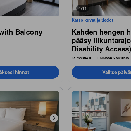
1/11
Katso kuvat ja tiedot
with Balcony
Kahden hengen hu
pääsy liikuntarajo
Disability Access
31 m²/334 ft²
Enintään 5 aikuista
äksesi hinnat
Valitse päiv