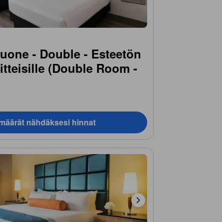
one - Double - Esteetön
itteisille (Double Room -
)
ämäärät nähdäksesi hinnat