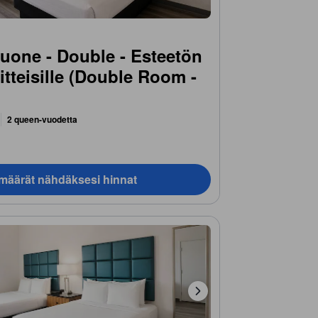
one - Double - Esteetön
itteisille (Double Room -
)
2 queen-vuodetta
ämäärät nähdäksesi hinnat