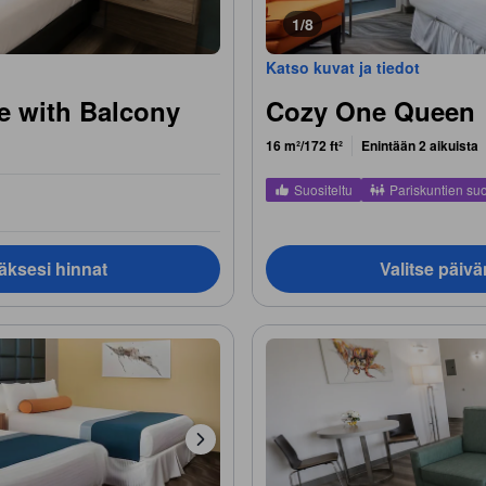
1/8
Katso kuvat ja tiedot
 with Balcony
Cozy One Queen
16 m²/172 ft²
Enintään 2 aikuista
Suositeltu
Pariskuntien su
äksesi hinnat
Valitse päiv