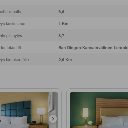
netta rahalle
6,6
yys keskustaan
1 Km
nnin pisteytys
8,7
 lentokenttä
San Diegon Kansainvälinen Lentoke
yys lentokentälle
2,6 Km