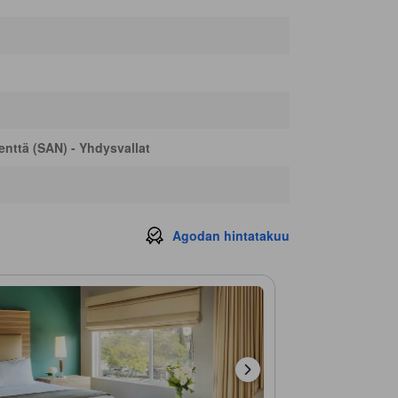
First Avenue Family Planning Michelle Wagner Center
410 m
Ballast Point Tasting Room & Kitchen Restaurant
420 m
Waterfront Park
530 m
Best Western Plus Bayside Inn Parking
550 m
nttä (SAN) - Yhdysvallat
Agodan hintatakuu