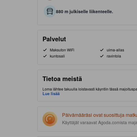
880 m julkiselle liikenteelle.
Palvelut
Maksuton WiFi
uima-allas
kuntosali
ravintola
Tietoa meistä
Loma lähtee takuulla loistavasti käyntiin tässä majoitus
Paikalliset nähtävyydet ovat vain lyhyen matkan päässä 
Lue lisää
majoituspaikka tarjoaa monipuoliset ja tasokkaat mukavu
Päivämääräsi ovat suosittuja matk
Käyttäjät varaavat Agoda.comista maj