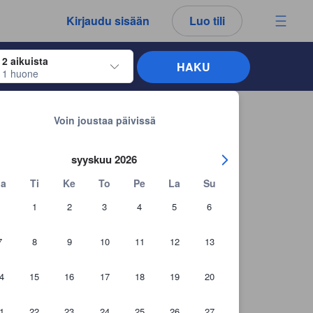
kemäsi arvostelut ja kommentit ovat aina aitoja.
Kirjaudu sisään
Luo tili
2 aikuista
HAKU
1 huone
näppäimiä siirtyäksesi haluamiesi sisään- ja uloskirjautumispäivien kohdalle. 
Takaisin hakutuloksiin
Voin joustaa päivissä
syyskuu 2026
a
Ti
Ke
To
Pe
La
Su
1
2
3
4
5
6
7
8
9
10
11
12
13
4
15
16
17
18
19
20
1
22
23
24
25
26
27