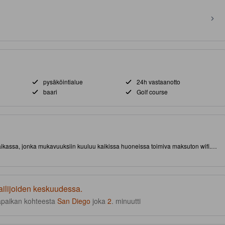
pysäköintialue
24h vastaanotto
baari
Golf course
paikassa, jonka mukavuuksiin kuuluu kaikissa huoneissa toimiva maksuton wifi.
keskeisen sijainnin (San Diegon keskusta) ansiosta. Tämä 3.5 tähden
udet viihtyisään majoittumiseen.
ailijoiden keskuudessa.
apaikan kohteesta
San Diego
joka
2
. minuutti