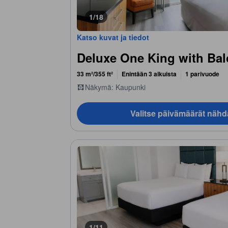
1/18
Katso kuvat ja tiedot
Deluxe One King with Ba
33 m²/355 ft²
Enintään 3 aikuista
1 parivuode
Näkymä: Kaupunki
Valitse päivämäärät nähd
1/11