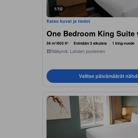
1/10
Katso kuvat ja tiedot
One Bedroom King Suite 
56 m²/603 ft²
Enintään 3 aikuista
1 king-vuode
Näkymä: Lahden puoleinen
Valitse päivämäärät nähd