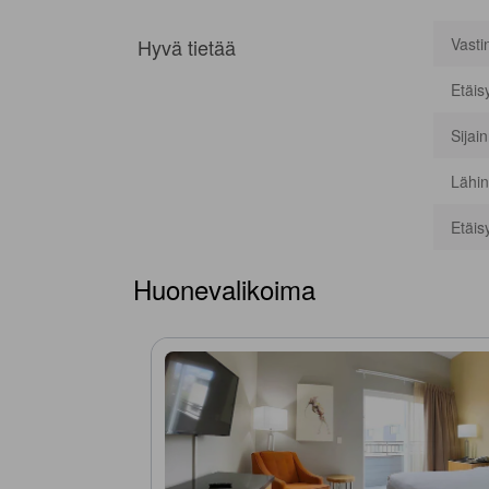
Hyvä tietää
Vasti
Etäis
Sijai
Lähin
Etäis
Huonevalikoima