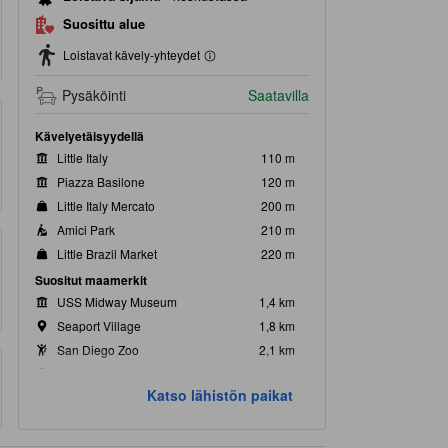
Suosittu alue
Loistavat kävely-yhteydet
Pysäköinti
Saatavilla
Kävelyetäisyydellä
Little Italy
110 m
Piazza Basilone
120 m
Little Italy Mercato
200 m
Amici Park
210 m
Little Brazil Market
220 m
Suositut maamerkit
USS Midway Museum
1,4 km
Seaport Village
1,8 km
San Diego Zoo
2,1 km
PETCO Park
2,2 km
Katso lähistön paikat
Balboa puisto
2,3 km
Lähimmät maamerkit
Firehouse Museum
310 m