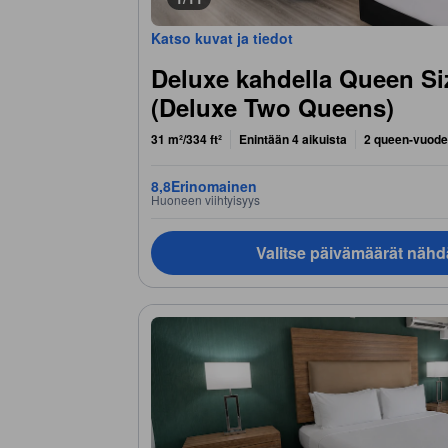
Katso kuvat ja tiedot
Deluxe kahdella Queen Siz
(Deluxe Two Queens)
31 m²/334 ft²
Enintään 4 aikuista
2 queen-vuode
8,8
Erinomainen
Huoneen viihtyisyys
Valitse päivämäärät nähd