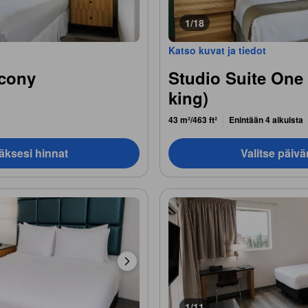
1/18
Katso kuvat ja tiedot
lcony
Studio Suite One 
king)
43 m²/463 ft²
Enintään 4 aikuista
äksesi hinnat
Valitse päiv
1/11