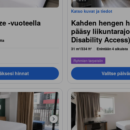
Katso kuvat ja tiedot
e -vuoteella
Kahden hengen hu
pääsy liikuntarajo
Disability Access
tta
31 m²/334 ft²
Enintään 4 aikuista
Ryhmien tarpeisiin
äksesi hinnat
Valitse päiv