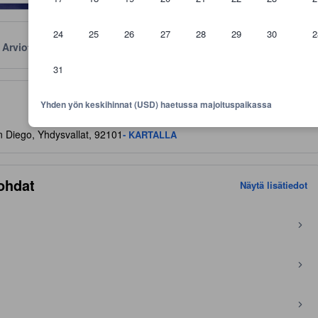
24
25
26
27
28
29
30
2
Arviot
Sijainti
Käytännöt
31
aviivoja mukavuuksista ja palveluista, joita voit niiltä odottaa
Yhden yön keskihinnat (USD) haetussa majoituspaikassa
 Diego, Yhdysvallat, 92101
- KARTALLA
ohdat
Näytä lisätiedot