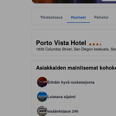
Yleiskatsaus
Huoneet
Palvelut
Tähtiluokitukset ovat majoituspaikkojen antamia suunt
tooltip
3.5 tähteä 5 tähdestä
Porto Vista Hotel
1835 Columbia Street, San Diegon keskusta, San
Asiakkaiden mainitsemat kohok
Erittäin hyvä ruokatarjonta
Loistava sijainti
sisäänkirjaus 24h