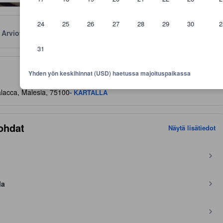
24
25
26
27
28
29
30
2
Arviot
Sijainti
Käytännöt
31
aviivoja mukavuuksista ja palveluista, joita voit niiltä odottaa
Yhden yön keskihinnat (USD) haetussa majoituspaikassa
lacca, Malesia, 75100
- KARTALLA
ohdat
Näytä lisätiedot
la