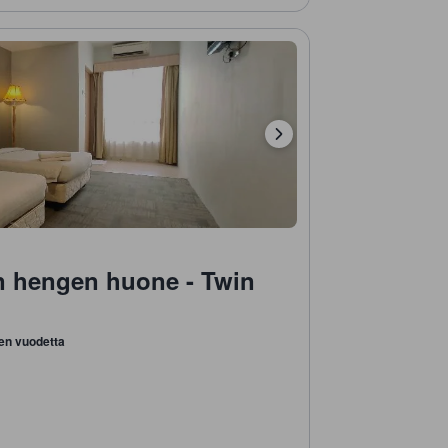
n hengen huone - Twin
en vuodetta