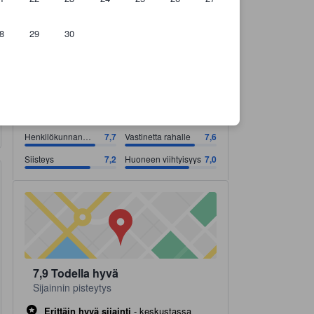
8
29
30
Henkilökunnan suoritus 7,7 – enimmäisarvosana on 10. Vastinetta rahall
Henkilökunnan suoritus 7,7 – enimmäisarvosana on 10
Vastinetta rahalle 7,6 – enimmäisarvosana on 10
Siisteys 7,2 – enimmäisarvosana on 10
Huoneen viihtyisyys 7,0 – enimmäisarvosana on 10
7,4
Erittäin hyvä
Näytä kaikki
8 790 arvioon
Henkilökunnan
7,7
Vastinetta rahalle
7,6
suoritus
Siisteys
7,2
Huoneen viihtyisyys
7,0
Kävelyetäisyydellä on 191 paikkaa!
tooltip
Lisätietoja kävelystä
7,9
Todella hyvä
Sijainnin pisteytys
Erittäin hyvä sijainti
-
keskustassa