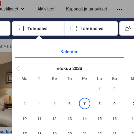
ttava majoituksensa loppuun ennen arvostelun lähettämistä. Näin ollen nä
Malacca. Suurin mahdollinen arvosana on 10.
a. Suurin mahdollinen arvosana on 10.
. Suurin mahdollinen arvosana on 10.
alacca. Suurin mahdollinen arvosana on 10.
sa Malacca. Suurin mahdollinen arvosana on 10.
kuvälineet
Aktiviteetit
Kupongit ja tarjoukset
iirry nuolinäppäimillä tai sarkainnäppäimellä ja valitse painamalla Enter
Tulopäivä
Lähtöpäivä
Aloita päivämäärävalitsimessa siirtyminen painamalla Enter. Käytä nuoli
t: Malacca
(
5 883
)
Varaa Prima Hotel Melaka
Kalenteri
elokuu 2026
Ma
Ti
Ke
To
Pe
La
Su
M
1
2
3
4
5
6
7
8
9
10
11
12
13
14
15
16
1
so kaikki kuvat
17
18
19
20
21
22
23
2