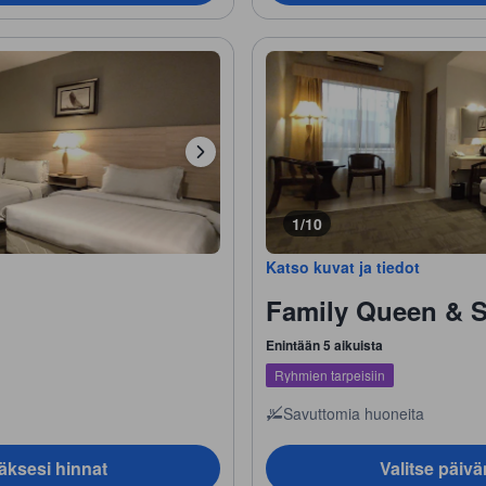
1/10
Katso kuvat ja tiedot
Family Queen & S
Enintään 5 aikuista
Ryhmien tarpeisiin
Savuttomia huoneita
äksesi hinnat
Valitse päiv