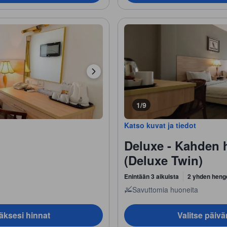
1/9
Katso kuvat ja tiedot
Deluxe - Kahden 
(Deluxe Twin)
Enintään 3 aikuista
2 yhden heng
Savuttomia huoneita
äksesi hinnat
Valitse päiv