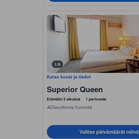
1/9
Katso kuvat ja tiedot
Superior Queen
Enintään 3 aikuista
1 parivuode
Savuttomia huoneita
Valitse päivämäärät nähd