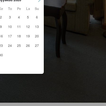
Ke
To
Pe
La
Su
2
3
4
5
6
9
10
11
12
13
16
17
18
19
20
23
24
25
26
27
30