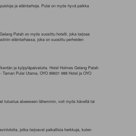
puistoja ja eläintarhoja. Pulai on myös hyvä paikka
Gelang Patah on myös suosittu hotelli, joka tarjoaa
stinin eläintarhassa, joka on suosittu perheiden
lfkentän ja kylpyläpalveluita. Hotel Holmes Gelang Patah
ise - Taman Pulai Utama, OYO 89631 988 Hotel ja OYO
luat tutustua alueeseen lähemmin, voit myös kävellä tai
intoloita, jotka tarjoavat paikallisia herkkuja, kuten