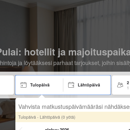
ulai: hotellit ja majoituspaik
hintoja ja löytääksesi parhaat tarjoukset, joihin sis
2
Tulopäivä
Lähtöpäivä
1
Vahvista matkustuspäivämääräsi nähdäkse
Tulopäivä - Lähtöpäivä
(0 yötä)
elokuu 2026