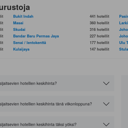
urustoja
it
Bukit Indah
441 hotellit
Pasi
it
Masai
360 hotellit
Lark
it
Skudai
316 hotellit
Joho
it
Bandar Baru Permas Jaya
227 hotellit
Joho
it
Senai / lentokenttä
177 hotellit
Ulu 
it
Kulaijaya
147 hotellit
Stul
ijaitsevien hotellien keskihinta?
sijaitsevien hotellien keskihinta tänä viikonloppuna?
ijaitsevien hotellien keskihinta täksi yöksi?