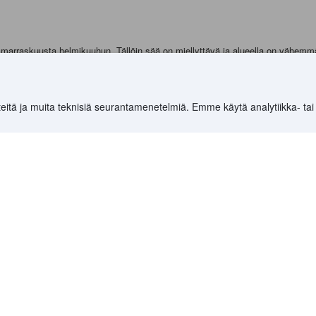
ä marraskuusta helmikuuhun. Tällöin sää on miellyttävä ja alueella on vähemmä
oda.comista
 varaamiseen. Sivusto tarjoaa laajan valikoiman hotelleja eri puolilta maail
eitä ja muita teknisiä seurantamenetelmiä. Emme käytä analytiikka- tai
ahaa matkabudjetissasi.
ttavat matkustusasiakirjat ja rokotukset. Muista myös ottaa mukaan tarvittava
a kulttuuria ja tapoja.
7 905
)
>
Johor Hotellit
(
10 283
)
>
Johor Bahru Hotellit
(
6 994
)
>
Pulai
Kohteet
Ryhdy kumppan
Maat
YCS-kumppaniport
Kaikki lentoreitit
Partner Hub