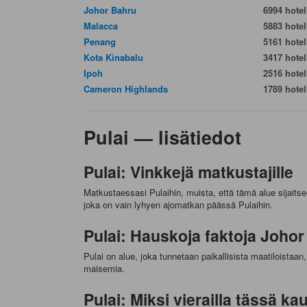
Johor Bahru
6994 hotell
Malacca
5883 hotell
Penang
5161 hotell
Kota Kinabalu
3417 hotell
Ipoh
2516 hotell
Cameron Highlands
1789 hotell
Pulai — lisätiedot
Pulai: Vinkkejä matkustajille
Matkustaessasi Pulaihin, muista, että tämä alue sijaits
joka on vain lyhyen ajomatkan päässä Pulaihin.
Pulai: Hauskoja faktoja Johor
Pulai on alue, joka tunnetaan paikallisista maatiloistaan,
maisemia.
Pulai: Miksi vierailla tässä k