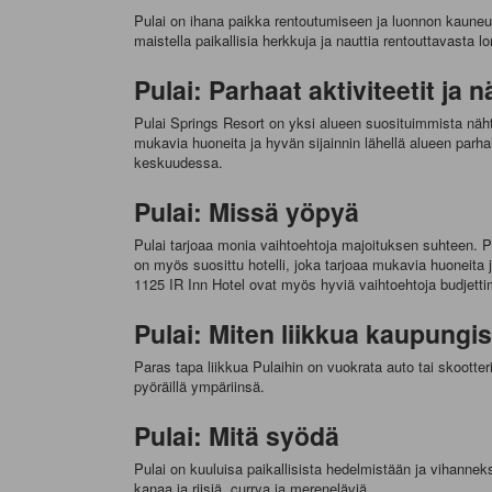
Pulai on ihana paikka rentoutumiseen ja luonnon kauneude
maistella paikallisia herkkuja ja nauttia rentouttavasta l
Pulai: Parhaat aktiviteetit ja 
Pulai Springs Resort on yksi alueen suosituimmista näht
mukavia huoneita ja hyvän sijainnin lähellä alueen parha
keskuudessa.
Pulai: Missä yöpyä
Pulai tarjoaa monia vaihtoehtoja majoituksen suhteen. P
on myös suosittu hotelli, joka tarjoaa mukavia huoneita
1125 IR Inn Hotel ovat myös hyviä vaihtoehtoja budjettima
Pulai: Miten liikkua kaupungi
Paras tapa liikkua Pulaihin on vuokrata auto tai skootter
pyöräillä ympäriinsä.
Pulai: Mitä syödä
Pulai on kuuluisa paikallisista hedelmistään ja vihanneks
kanaa ja riisiä, currya ja mereneläviä.