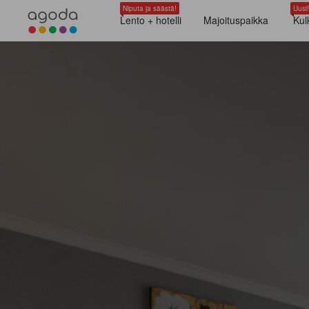
Niputa ja säästä!
Uusi!
Lento + hotelli
Majoituspaikka
Kul