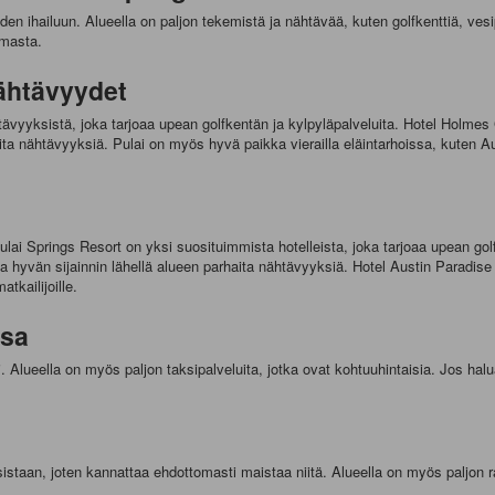
n ihailuun. Alueella on paljon tekemistä ja nähtävää, kuten golfkenttiä, vesi
omasta.
nähtävyydet
ävyyksistä, joka tarjoaa upean golfkentän ja kylpyläpalveluita. Hotel Holmes 
ita nähtävyyksiä. Pulai on myös hyvä paikka vierailla eläintarhoissa, kuten Au
ulai Springs Resort on yksi suosituimmista hotelleista, joka tarjoaa upean go
 ja hyvän sijainnin lähellä alueen parhaita nähtävyyksiä. Hotel Austin Parad
tkailijoille.
ssa
i. Alueella on myös paljon taksipalveluita, jotka ovat kohtuuhintaisia. Jos ha
istaan, joten kannattaa ehdottomasti maistaa niitä. Alueella on myös paljon rav