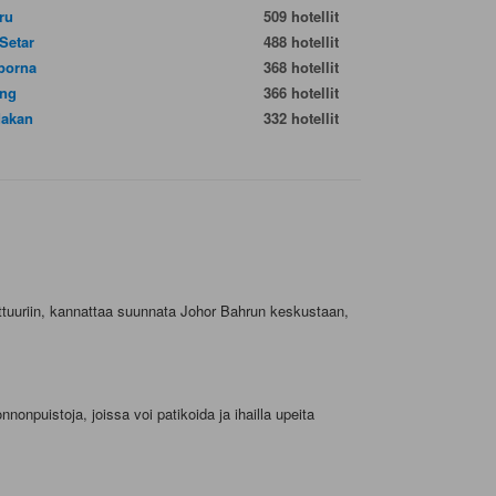
ru
509 hotellit
 Setar
488 hotellit
porna
368 hotellit
ing
366 hotellit
akan
332 hotellit
lttuuriin, kannattaa suunnata Johor Bahrun keskustaan,
nnonpuistoja, joissa voi patikoida ja ihailla upeita