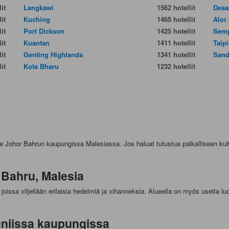
it
Langkawi
1562 hotellit
Desa
it
Kuching
1465 hotellit
Alor
it
Port Dickson
1425 hotellit
Sem
it
Kuantan
1411 hotellit
Taip
it
Genting Highlands
1341 hotellit
Sand
it
Kota Bharu
1232 hotellit
ee Johor Bahrun kaupungissa Malesiassa. Jos haluat tutustua paikalliseen ku
 Bahru, Malesia
 joissa viljellään erilaisia hedelmiä ja vihanneksia. Alueella on myös useita luo
auniissa kaupungissa