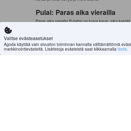
Pulai: Paras aika vierailla
Paras aika vierailla Pulaihin on kuiva kausi, joka kestä
Pulai: Miksi varata hotelli Ag
Valitse evästeasetukset
Agoda.com on yksi parhaista verkkosivustoista hotellien
Agoda käyttää vain sivuston toiminnan kannalta välttämättömiä eväst
tarjoukset ja hintavertailut, joiden avulla voit säästää r
markkinointievästeitä. Lisätietoja evästeistä saat klikkaamalla
tästä
.
Pulai: Vinkkejä matkailijoille
Ennen matkaa kannattaa varmistaa, että sinulla on tarvi
vaan käytä pullovettä. Muista myös kunnioittaa paikallist
Etusivulle
>
Maailma
(
6 505 260
)
>
Malesia Hotellit
(
10
Tukea
Yritys
Tukikeskuksessamme
Tietoa meistä
UKK
Työpaikat