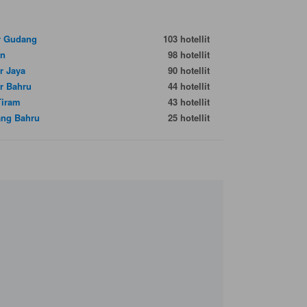
r Gudang
103 hotellit
in
98 hotellit
r Jaya
90 hotellit
r Bahru
44 hotellit
Tiram
43 hotellit
ang Bahru
25 hotellit