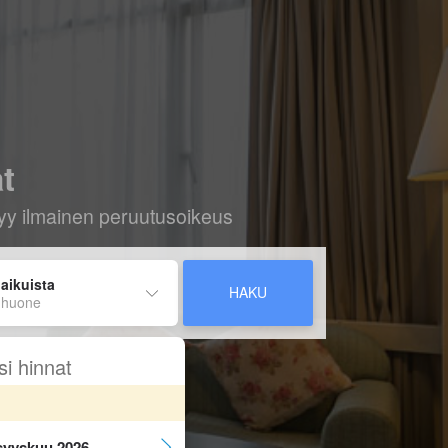
at
ältyy ilmainen peruutusoikeus
 aikuista
HAKU
 huone
si hinnat
syyskuu 2026