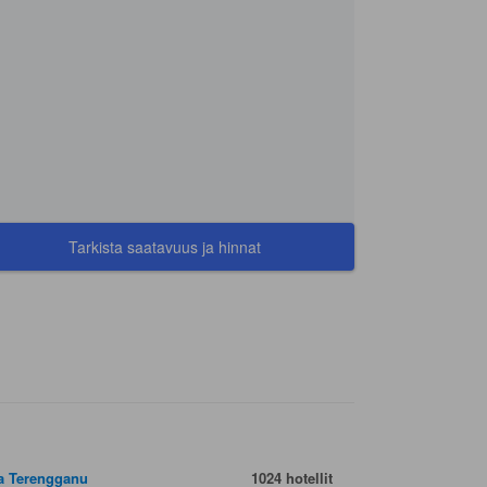
Tarkista saatavuus ja hinnat
a Terengganu
1024 hotellit