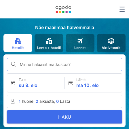
Näe maailmaa halvemmalla
Hotellit
Lento + hotelli
Lennot
Aktiviteetit
Minne haluaisit matkustaa?
Tulo
Lähtö
su 9. elo
ma 10. elo
1
huone,
2
aikuista,
0
Lasta
HAKU