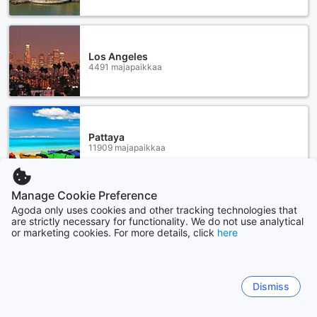
Los Angeles
4491 majapaikkaa
Pattaya
11909 majapaikkaa
Manage Cookie Preference
Näytä lisää
Agoda only uses cookies and other tracking technologies that
are strictly necessary for functionality. We do not use analytical
or marketing cookies. For more details, click
here
Katso kaikki
Sitemap
Dismiss