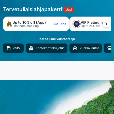
Tervetuliaislahjapaketti!
Uusi
Up to 10% off (App)
VIP Platinum trial
Collect
First hotel booking
Up to 25% off
Katso lisää vaihtoehtoja
eSIM
Lentokenttäkuljetus
Vuokra-autot