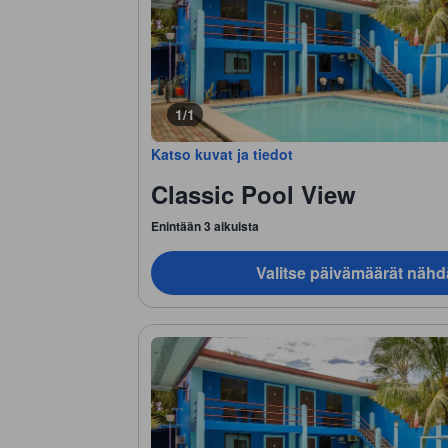
1/1
Katso kuvat ja tiedot
Classic Pool View
Enintään 3 aikuista
Valitse päivämäärät nähd