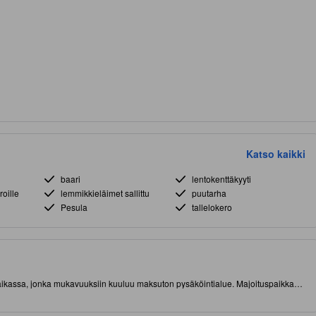
Katso kaikki
baari
lentokenttäkyyti
roille
lemmikkieläimet sallittu
puutarha
Pesula
tallelokero
spaikassa, jonka mukavuuksiin kuuluu maksuton pysäköintialue. Majoituspaikka
äässä nähtävyyksistä ja kiinnostavista ruokapaikoista. Kuuluisa De Sto. Nino-
Tämä 3.0 tähden majoituspaikka tarjoaa monipuoliset ja tasokkaat mukavuudet