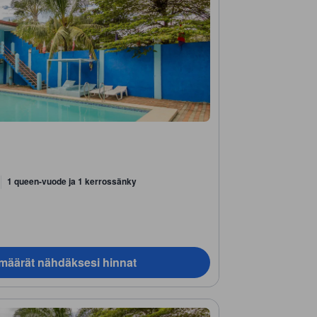
1 queen-vuode ja 1 kerrossänky
ämäärät nähdäksesi hinnat