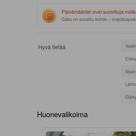
Päivämääräsi ovat suosittuja matk
Cebu
on suosittu kohde – majoituspaik
Hyvä tietää
Vasti
Etäis
Sijai
Lähin
Etäis
Huonevalikoima