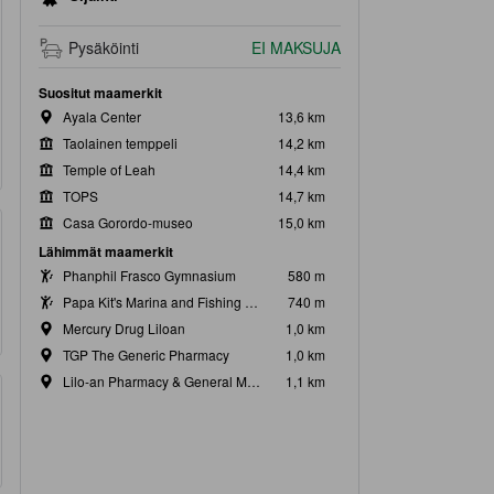
Pysäköinti
EI MAKSUJA
Suositut maamerkit
Ayala Center
13,6 km
Taolainen temppeli
14,2 km
Temple of Leah
14,4 km
TOPS
14,7 km
Casa Gorordo-museo
15,0 km
Lähimmät maamerkit
Phanphil Frasco Gymnasium
580 m
Papa Kit's Marina and Fishing Lagoon
740 m
Mercury Drug Liloan
1,0 km
TGP The Generic Pharmacy
1,0 km
Lilo-an Pharmacy & General Merchandise
1,1 km