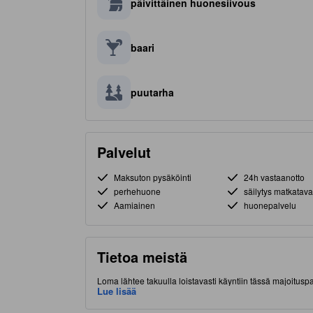
päivittäinen huonesiivous
baari
puutarha
Palvelut
Maksuton pysäköinti
24h vastaanotto
perhehuone
säilytys matkatava
Aamiainen
huonepalvelu
Tietoa meistä
Loma lähtee takuulla loistavasti käyntiin tässä majoitu
sijaitsee hyvällä paikalla (Liloan, Cebu) lyhyen matkan p
Lue lisää
basilika on ehdottomista paikallisista käyntikohteista. 
viihtyisään majoittumiseen.