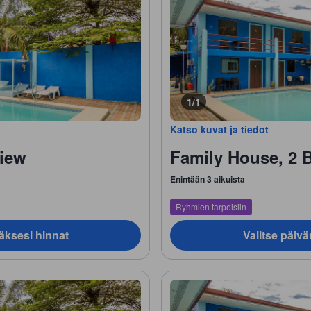
1/1
Katso kuvat ja tiedot
iew
Family House, 2
Enintään 3 aikuista
Ryhmien tarpeisiin
äksesi hinnat
Valitse päiv