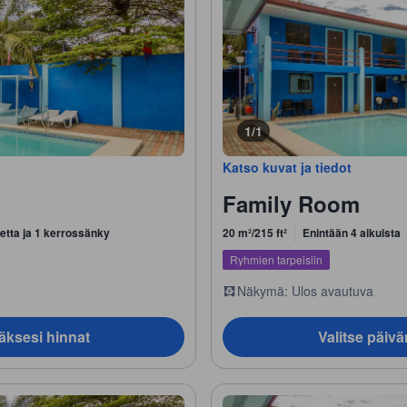
1/1
Katso kuvat ja tiedot
Family Room
etta ja 1 kerrossänky
20 m²/215 ft²
Enintään 4 aikuista
Ryhmien tarpeisiin
Näkymä: Ulos avautuva
äksesi hinnat
Valitse päiv