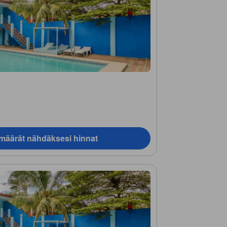
ämäärät nähdäksesi hinnat