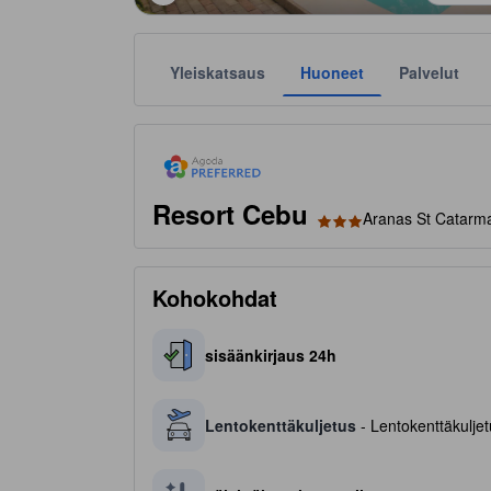
Yleiskatsaus
Huoneet
Palvelut
tooltip
Agodan suosima majapaikka on luotettu ja vahvistettu 
Tähtiluokitukset ovat majoituspaikkojen antamia suunt
tooltip
3 tähteä 5 tähdestä
Resort Cebu
Aranas St Catarman
Kohokohdat
sisäänkirjaus 24h
Lentokenttäkuljetus
- Lentokenttäkuljetu