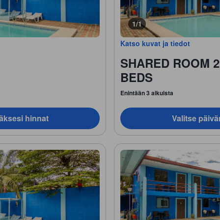
1/1
Katso kuvat ja tiedot
SHARED ROOM 2
BEDS
Enintään 3 aikuista
äksesi hinnat
Valitse päiv