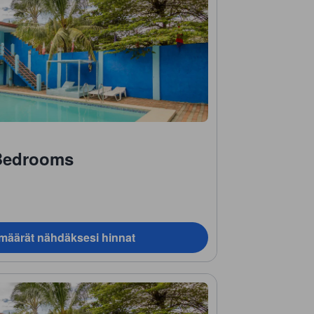
 Bedrooms
ämäärät nähdäksesi hinnat