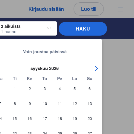
kemäsi arvostelut ja kommentit ovat aina aitoja.
Kirjaudu sisään
Luo tili
2 aikuista
HAKU
1 huone
näppäimiä siirtyäksesi haluamiesi sisään- ja uloskirjautumispäivien kohdalle. 
Takaisin hakutuloksiin
Voin joustaa päivissä
syyskuu 2026
a
Ti
Ke
To
Pe
La
Su
1
2
3
4
5
6
7
8
9
10
11
12
13
4
15
16
17
18
19
20
1
22
23
24
25
26
27