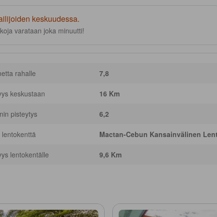
ailijoiden keskuudessa.
koja varataan joka minuutti!
netta rahalle
7,8
yys keskustaan
16 Km
nnin pisteytys
6,2
 lentokenttä
Mactan-Cebun Kansainvälinen Lent
yys lentokentälle
9,6 Km