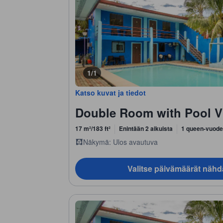
1/1
Katso kuvat ja tiedot
Double Room with Pool V
17 m²/183 ft²
Enintään 2 aikuista
1 queen-vuode
Näkymä: Ulos avautuva
Valitse päivämäärät nähd