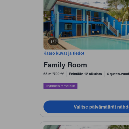
1/1
Katso kuvat ja tiedot
Family Room
65 m²/700 ft²
Enintään 12 aikuista
4 queen-vuod
Ryhmien tarpeisiin
Valitse päivämäärät nähd