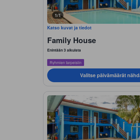
1/1
Katso kuvat ja tiedot
Family House
Enintään 3 aikuista
Ryhmien tarpeisiin
Valitse päivämäärät nähd