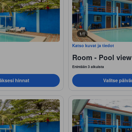
1/1
Katso kuvat ja tiedot
Room - Pool view
Enintään 3 aikuista
äksesi hinnat
Valitse päiv