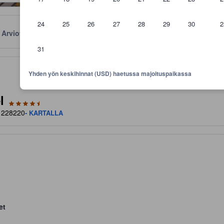
24
25
26
27
28
29
30
2
Arviot
Sijainti
Käytännöt
31
aviivoja mukavuuksista ja palveluista, joita voit niiltä odottaa
Yhden yön keskihinnat (USD) haetussa majoituspaikassa
l
, 228220
- KARTALLA
et