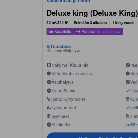
Katso kuvat ja tiedot
Deluxe king (Deluxe King)
32 m²/344 ft²
Enintään 3 aikuista
1 king-vuode
Suositeltu
Pariskuntien suosiossa
9,1
Loistava
Huoneen viihtyisyys
Näkymä: Kaupunki
Itse
Kääntökahva ovessa
Sää
käy
Äänihälytys
Ved
Esteetön wc
hiu
jaettu kylpyhuone
kylp
kylpytuotteet
peili
pyyhkeet
sui
Suihkutila
ja 52