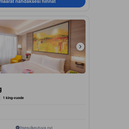
ämäärät nähdäksesi hinnat
g
1 king-vuode
Itsesulkeutuva ovi