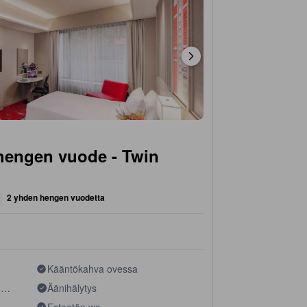
hengen vuode - Twin
2 yhden hengen vuodetta
Kääntökahva ovessa
n
Äänihälytys
Esteetön wc