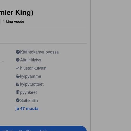
mier King)
1 king-vuode
Kääntökahva ovessa
n
Äänihälytys
hiustenkuivain
kylpyamme
kylpytuotteet
pyyhkeet
Suihkutila
ja 47 muuta