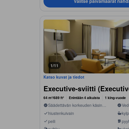
Valitse päivämäärät nähd
1/11
Katso kuvat ja tiedot
Executive-sviitti (Executiv
64 m²/689 ft²
Enintään 4 aikuista
1 king-vuode
Säädettävän korkeuden käsin
Ved
käytettävä suihkutanko
hiustenkuivain
kyl
peili
pyy