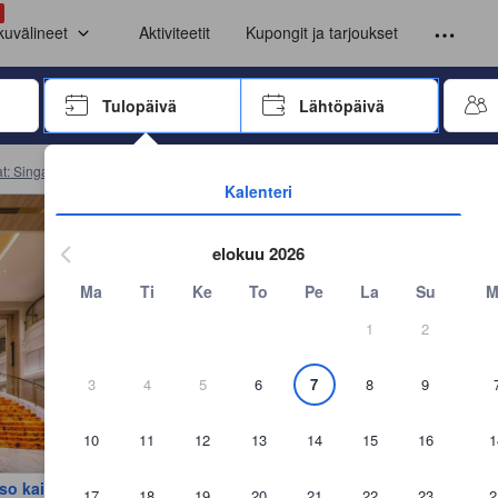
ttava majoituksensa loppuun ennen arvostelun lähettämistä. Näin ollen nä
Singapore. Suurin mahdollinen arvosana on 10.
ore. Suurin mahdollinen arvosana on 10.
re. Suurin mahdollinen arvosana on 10.
0
ingapore. Suurin mahdollinen arvosana on 10.
sa Singapore. Suurin mahdollinen arvosana on 10.
kuvälineet
Aktiviteetit
Kupongit ja tarjoukset
iirry nuolinäppäimillä tai sarkainnäppäimellä ja valitse painamalla Enter
Tulopäivä
Lähtöpäivä
Aloita päivämäärävalitsimessa siirtyminen painamalla Enter. Käytä nuoli
t: Singapore
(
1 326
)
Varaa Royal Plaza on Scotts Hotel
Kalenteri
elokuu 2026
Ma
Ti
Ke
To
Pe
La
Su
M
1
2
3
4
5
6
7
8
9
10
11
12
13
14
15
16
1
so kaikki kuvat
17
18
19
20
21
22
23
2