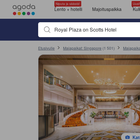
Viimeaikaiset arvostelut
Kaikki arviot Agodassa ovat vahvistetuilta vierailta, joiden on suorite
Sijainti
Palvelu
Siisteys
Huoneen koko
Huoneen viihtyisyys
Sisäänkirjautuminen
Aamiainen
Hinta-laatusuhde
Ravintolavaihtoehdot
tooltip
tooltip
tooltip
tooltip
tooltip
tooltip
tooltip
tooltip
tooltip
tooltip
tooltip
tooltip
tooltip
tooltip
tooltip
tooltip
tooltip
tooltip
tooltip
tooltip
tooltip
tooltip
tooltip
tooltip
tooltip
tooltip
tooltip
tooltip
tooltip
tooltip
tooltip
tooltip
tooltip
tooltip
tooltip
tooltip
tooltip
tooltip
tooltip
tooltip
tooltip
tooltip
tooltip
tooltip
tooltip
tooltip
tooltip
tooltip
tooltip
tooltip
tooltip
tooltip
tooltip
tooltip
tooltip
tooltip
tooltip
tooltip
tooltip
tooltip
tooltip
tooltip
tooltip
tooltip
tooltip
tooltip
tooltip
tooltip
tooltip
tooltip
tooltip
tooltip
tooltip
tooltip
tooltip
tooltip
tooltip
tooltip
tooltip
tooltip
tooltip
tooltip
tooltip
tooltip
tooltip
tooltip
tooltip
tooltip
tooltip
tooltip
tooltip
tooltip
tooltip
tooltip
tooltip
tooltip
tooltip
tooltip
tooltip
tooltip
tooltip
tooltip
tooltip
tooltip
tooltip
tooltip
tooltip
tooltip
tooltip
tooltip
tooltip
tooltip
tooltip
tooltip
tooltip
tooltip
tooltip
tooltip
tooltip
tooltip
tooltip
tooltip
tooltip
tooltip
tooltip
tooltip
tooltip
tooltip
tooltip
tooltip
tooltip
tooltip
tooltip
tooltip
tooltip
tooltip
tooltip
tooltip
tooltip
tooltip
tooltip
tooltip
tooltip
tooltip
tooltip
tooltip
tooltip
tooltip
tooltip
tooltip
tooltip
tooltip
tooltip
tooltip
tooltip
tooltip
tooltip
tooltip
tooltip
tooltip
tooltip
sentiment-positive-indicator
sentiment-negative-indicator
sentiment-positive-indicator
sentiment-negative-indicator
sentiment-positive-indicator
sentiment-negative-indicator
sentiment-positive-indicator
sentiment-negative-indicator
sentiment-positive-indicator
sentiment-negative-indicator
sentiment-positive-indicator
sentiment-negative-indicator
sentiment-positive-indicator
sentiment-negative-indicator
sentiment-positive-indicator
sentiment-negative-indicator
sentiment-positive-indicator
sentiment-negative-indicator
Club executive -sviitti (Club Executive Suite)
Näkymä: Uima-altaan puoleinen
Itsesulkeutuva ovi
Kääntökahva ovessa
Säädettävän korkeuden käsin käytettävä suihkutanko
Äänihälytys
Vedenkeitin
erilliset suihku ja amme
hiustenkuivain
jaettu kylpyhuone
kylpyamme
kylpytakit
kylpytuotteet
peili
pyyhkeet
suihku
Deluxe - Kahden hengen vuode - Twin (Deluxe Twin)
Näkymä: Kaupunki
Kääntökahva ovessa
Säädettävän korkeuden käsin käytettävä suihkutanko
Äänihälytys
Vedenkeitin
Esteetön wc
hiustenkuivain
jaettu kylpyhuone
kylpytuotteet
peili
pyyhkeet
suihku
Suihkutila
yksityinen kylpyhuone
internet (maksuton)
Deluxe king (Deluxe King)
Näkymä: Kaupunki
Itsesulkeutuva ovi
Kääntökahva ovessa
Säädettävän korkeuden käsin käytettävä suihkutanko
Äänihälytys
Vedenkeitin
Esteetön wc
hiustenkuivain
jaettu kylpyhuone
kylpytakit
kylpytuotteet
peili
pyyhkeet
suihku
Suihkutila
Premier king (Premier King)
Näkymä: Ulos avautuva
Kääntökahva ovessa
Säädettävän korkeuden käsin käytettävä suihkutanko
Äänihälytys
Vedenkeitin
hiustenkuivain
jaettu kylpyhuone
kylpyamme
kylpytakit
kylpytuotteet
peili
pyyhkeet
suihku
Suihkutila
yksityinen kylpyhuone
Executive-sviitti (Executive Suite)
Säädettävän korkeuden käsin käytettävä suihkutanko
Vedenkeitin
hiustenkuivain
kylpyamme
peili
pyyhkeet
suihku
yksityinen kylpyhuone
internet (maksullinen)
internet (maksuton)
langaton internet
langaton internet (maksuton)
puhelin
satelliitti- /kaapeli-TV
taulu-tv
Club Premier King
Näkymä: Kaupunki
Itsesulkeutuva ovi
Kääntökahva ovessa
Säädettävän korkeuden käsin käytettävä suihkutanko
Äänihälytys
Vedenkeitin
hiustenkuivain
jaettu kylpyhuone
kylpyamme
kylpytakit
kylpytuotteet
peili
pyyhkeet
suihku
Suihkutila
Club Premier Twin
Näkymä: Kaupunki
Itsesulkeutuva ovi
Kääntökahva ovessa
Säädettävän korkeuden käsin käytettävä suihkutanko
Äänihälytys
Vedenkeitin
erilliset suihku ja amme
hiustenkuivain
jaettu kylpyhuone
kylpyamme
kylpytakit
kylpytuotteet
peili
pyyhkeet
suihku
Club Corporate Suite
Näkymä: Kaupunki
2 Kylpyhuonetta
Itsesulkeutuva ovi
Kääntökahva ovessa
Äänihälytys
Vedenkeitin
erilliset suihku ja amme
hiustenkuivain
kylpyamme
kylpytakit
kylpytuotteet
peili
pyyhkeet
suihku
Suihkutila
Kahden hengen premier-huone (Premier Twin)
Näkymä: Ulos avautuva
Itsesulkeutuva ovi
Kääntökahva ovessa
Säädettävän korkeuden käsin käytettävä suihkutanko
Äänihälytys
Vedenkeitin
hiustenkuivain
jaettu kylpyhuone
kylpyamme
kylpytakit
kylpytuotteet
peili
pyyhkeet
suihku
Suihkutila
Kahden hengen deluxe queen -huone (Deluxe Double Queen)
Kääntökahva ovessa
Säädettävän korkeuden käsin käytettävä suihkutanko
Äänihälytys
Vedenkeitin
hiustenkuivain
jaettu kylpyhuone
kylpytakit
kylpytuotteet
peili
pyyhkeet
suihku
Suihkutila
yksityinen kylpyhuone
internet (maksuton)
langaton internet
Lisätiedot
Kunto/siisteys on saanut arvosanan 8.9, mikä on korkea arvosana paikassa 
Palvelut on saanut arvosanan 8.5, mikä on korkea arvosana paikassa Singap
Sijainti on saanut arvosanan 9.4, mikä on korkea arvosana paikassa Singapo
Huoneen mukavuus ja laatu on saanut arvosanan 8.4 ja suurin arvosana on 1
Palvelualttius on saanut arvosanan 8.9, mikä on korkea arvosana paikassa S
Vastinetta rahalle on saanut arvosanan 8.5, mikä on korkea arvosana paikas
Niputa ja säästä!
Uusi!
Mentioned in 832 reviews
Mentioned in 727 reviews
Mentioned in 484 reviews
Mentioned in 317 reviews
Mentioned in 232 reviews
Mentioned in 209 reviews
Mentioned in 189 reviews
Mentioned in 178 reviews
Mentioned in 95 reviews
Lento + hotelli
Majoituspaikka
Kul
Majoituspaikan saamat 10 viimeisintä arvostelua
98% Positive
91% Positive
92% Positive
91% Positive
89% Positive
69% Positive
86% Positive
88% Positive
89% Positive
8,0
10
10
9,6
10
10
10
10
9,6
7,6
1% Unfavourable
8% Unfavourable
7% Unfavourable
8% Unfavourable
10% Unfavourable
30% Unfavourable
13% Unfavourable
11% Unfavourable
10% Unfavourable
Aloita kirjoittamalla majoituspaikan nimi tai hakusana, s
Viimeisimmät
Etusivulle
Majapaikat: Singapore
(
1 501
)
Majapaika
Kat