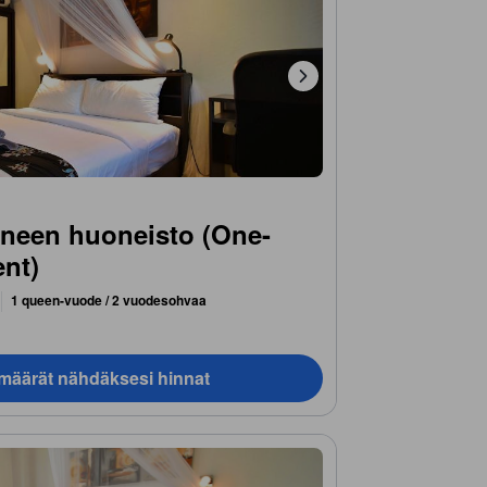
een huoneisto (One-
nt)
1 queen-vuode / 2 vuodesohvaa
ämäärät nähdäksesi hinnat