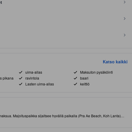
et
Katso kaikki
uima-allas
Maksuton pysäköinti
us pikana
ravintola
baari
Lasten uima-allas
keittiö
sämaksua. Majoituspaikka sijaitsee hyvällä paikalla (Pra Ae Beach, Koh Lanta)
ruokapaikoista. Matkan aikana kannattaa ehdottomasti nähdä Lanta Animal
atkan päässä. Tässä tasokkaassa 4.0 tähden majoituspaikassa on muun muassa