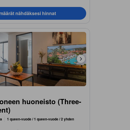
ämäärät nähdäksesi hinnat
neen huoneisto (Three-
nt)
ta
1 queen-vuode / 1 queen-vuode / 2 yhden