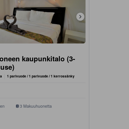
neen kaupunkitalo (3-
use)
ta
1 parivuode / 1 parivuode / 1 kerrossänky
nen
3 Makuuhuonetta