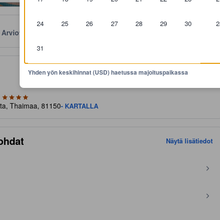
24
25
26
27
28
29
30
2
Arviot
Sijainti
Käytännöt
31
aviivoja mukavuuksista ja palveluista, joita voit niiltä odottaa
Yhden yön keskihinnat (USD) haetussa majoituspaikassa
nta, Thaimaa, 81150
- KARTALLA
ohdat
Näytä lisätiedot