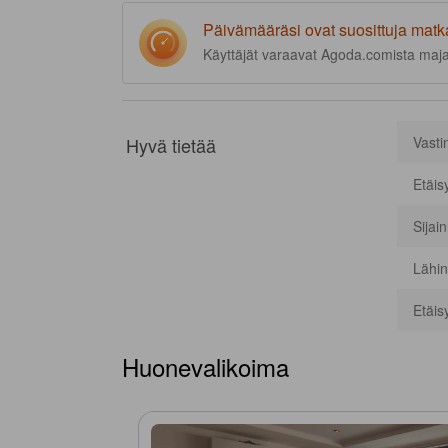
Päivämääräsi ovat suosittuja matk
Käyttäjät varaavat Agoda.comista maj
Hyvä tietää
Vasti
Etäis
Sijai
Lähin
Etäis
Huonevalikoima