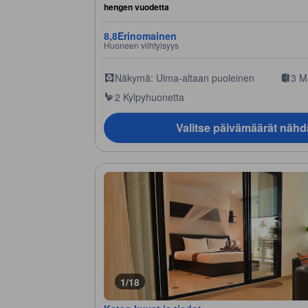
hengen vuodetta
8,8
Erinomainen
Huoneen viihtyisyys
Näkymä: Uima-altaan puoleinen
3 M
2 Kylpyhuonetta
Valitse päivämäärät nähd
1/18