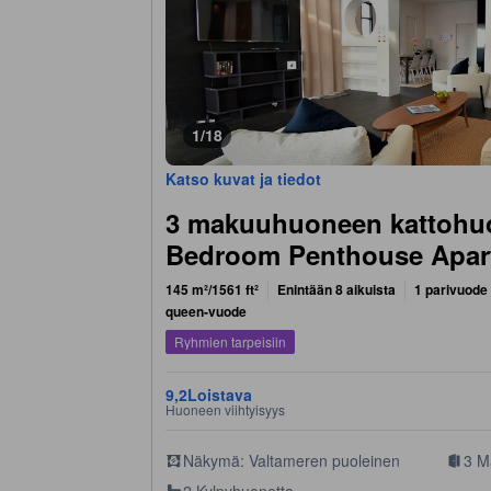
1/18
Katso kuvat ja tiedot
3 makuuhuoneen kattohuo
Bedroom Penthouse Apar
145 m²/1561 ft²
Enintään 8 aikuista
1 parivuode 
queen-vuode
Ryhmien tarpeisiin
9,2
Loistava
Huoneen viihtyisyys
Näkymä: Valtameren puoleinen
3 M