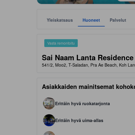
Yleiskatsaus
Huoneet
Palvelut
Tähtiluokitukset ovat majoituspaikkojen antamia suunt
tooltip
4 tähteä 5 tähdestä
Vasta remontoitu
Sai Naam Lanta Residence
541/2, Moo2, T-Saladan, Pra Ae Beach, Koh La
Asiakkaiden mainitsemat kohok
Erittäin hyvä ruokatarjonta
Erittäin hyvä uima-allas