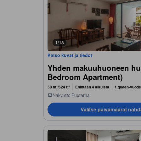
1/18
Katso kuvat ja tiedot
Yhden makuuhuoneen huo
Bedroom Apartment)
58 m²/624 ft²
Enintään 4 aikuista
1 queen-vuode
Näkymä: Puutarha
Valitse päivämäärät nähd