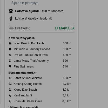
Sijainnin pisteytys
Loistava sijainti
-
100 m rannasta
Loistavat kävely-yhteydet
Pysäköinti
EI MAKSUJA
Kävelyetäisyydellä
Long Beach, Koh Lanta
100 m
Minimart w Laundry Service
380 m
Pra Ae Public Health Park
520 m
Lanta Muay Thai Academy
520 m
Fins Swimmers
540 m
Suositut maamerkit
Lanta Animal Welfare
900 m
Khlong Khong Beach
1,7 km
Klong Dao Beach
3,0 km
Kantiang lahti
5,1 km
Khao Mai Kaew Cave
8,3 km
Lähimmät maamerkit