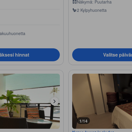
Näkymä: Puutarha
2 Kylpyhuonetta
akuuhuonetta
äksesi hinnat
Valitse päiv
1/14