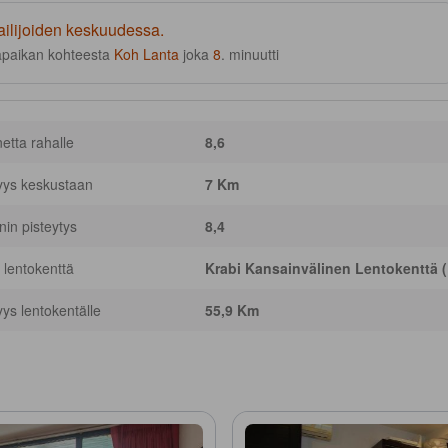
ailijoiden keskuudessa.
apaikan kohteesta
Koh Lanta
joka
8
. minuutti
netta rahalle
8,6
yys keskustaan
7 Km
nnin pisteytys
8,4
 lentokenttä
Krabi Kansainvälinen Lentokenttä 
yys lentokentälle
55,9 Km