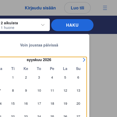
kemäsi arvostelut ja kommentit ovat aina aitoja.
Kirjaudu sisään
Luo tili
2 aikuista
HAKU
1 huone
näppäimiä siirtyäksesi haluamiesi sisään- ja uloskirjautumispäivien kohdalle. 
Takaisin hakutuloksiin
anta Residence
Voin joustaa päivissä
syyskuu 2026
a
Ti
Ke
To
Pe
La
Su
1
2
3
4
5
6
7
8
9
10
11
12
13
4
15
16
17
18
19
20
1
22
23
24
25
26
27