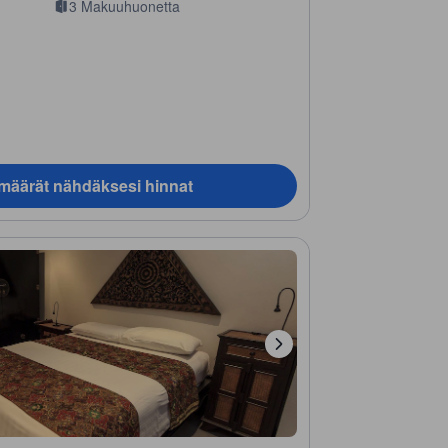
3 Makuuhuonetta
ämäärät nähdäksesi hinnat