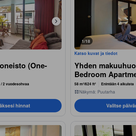
1/18
Katso kuvat ja tiedot
neisto (One-
Yhden makuuhuon
Bedroom Apartme
 / 2 vuodesohvaa
58 m²/624 ft²
Enintään 4 aikuista
Näkymä: Puutarha
äksesi hinnat
Valitse päiv