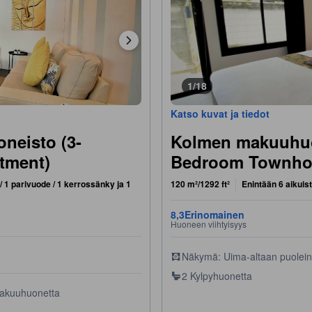
1/18
Katso kuvat ja tiedot
neisto (3-
Kolmen makuuhuo
tment)
Bedroom Townho
/ 1 parivuode / 1 kerrossänky ja 1
120 m²/1292 ft²
Enintään 6 aikuis
8,3
Erinomainen
Huoneen viihtyisyys
Näkymä: Uima-altaan puolei
2 Kylpyhuonetta
akuuhuonetta