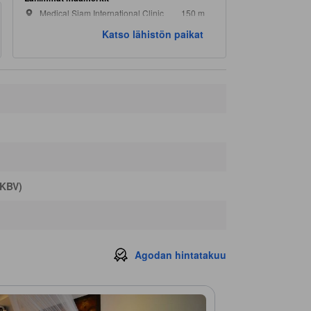
Medical Siam International Clinic
150 m
Fit On Lanta
450 m
Katso lähistön paikat
Lanta Sport Complex
530 m
The Irish Embassy
560 m
Relax Bay Beach
610 m
(KBV)
Agodan hintatakuu