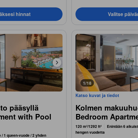
äksesi hinnat
Valitse päiv
1/18
Katso kuvat ja tiedot
o pääsyllä
Kolmen makuuhuo
tment with Pool
Bedroom Apartme
120 m²/1292 ft²
Enintään 6 aikuis
hengen vuodetta
 / 1 queen-vuode / 2 yhden