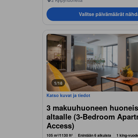
2 Kylpyhuonetta
Valitse päivämäärät nähd
1/18
Katso kuvat ja tiedot
3 makuuhuoneen huoneist
altaalle (3-Bedroom Apar
Access)
105 m²/1130 ft²
Enintään 6 aikuista
1 king-vuode