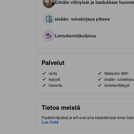
Erittäin viihtyisät ja laadukkaat huone
sisään- /uloskirjaus pikana
Lentokenttäkuljetus
Palvelut
ranta
Maksuton WiFi
kylpylä
sisään- /uloskirja
hieronta
lentokenttäkyyti
Tietoa meistä
Pysäköintipaikat ja wifi ovat aina käytettävissä ilman li
lyhyen matkan päässä nähtävyyksistä ja kiinnostavista 
Lue lisää
Welfare ja Long Beach, Koh Lanta, jotka ovat lyhyen m
kuuma lähde, ravintola ja hierontapalvelu.