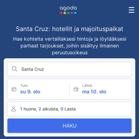
Santa Cruz: hotellit ja majoituspaikat
Hae kohteita vertaillaksesi hintoja ja löytääksesi
parhaat tarjoukset, joihin sisältyy ilmainen
peruutusoikeus
Santa Cruz
Tulo
Lähtö
su 9. elo
ma 10. elo
1
huone,
2
aikuista,
0
Lasta
HAKU