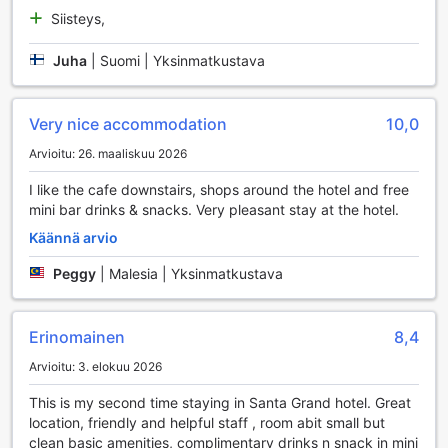
Siisteys,
Santa Grand Hotel East Coastin Mukavuuspalvelut
Santa Grand Hotel East Coast tarjoaa vieraidensa käyttöön
Juha
|
Suomi | Yksinmatkustava
monipuolisia mukavuuspalveluja, jotka tekevät oleskelusta
vaivattoman ja miellyttävän. Hotellissa on käytettävissä
pesulapalvelut, mukaan lukien kuivauspalvelu, joka takaa,
Very nice accommodation
10,0
että vaatteesi pysyvät aina siisteinä ja raikkaina. Asiakkaat
Arvioitu: 26. maaliskuu 2026
voivat myös hyödyntää matkatavaroiden säilytystilaa, mikä
tekee saapumisesta ja lähtemisestä sujuvampaa. Lisäksi
I like the cafe downstairs, shops around the hotel and free
hotellin vastaanotto palvelee asiakkaita concierge-
mini bar drinks & snacks. Very pleasant stay at the hotel.
palveluillaan, jotka auttavat järjestämään paikallisia
Käännä arvio
aktiviteetteja ja retkiä, jotta voit nauttia Singaporen
kauneudesta ilman huolia.
Peggy
|
Malesia | Yksinmatkustava
Vieraiden käytettävissä on myös turvalliset tallelokerot,
joissa voit säilyttää arvotavaroitasi rauhassa. Hotellin
yleisissä tiloissa on ilmainen Wi-Fi, ja kaikissa huoneissa on
Erinomainen
8,4
nopea ja maksuton internetyhteys, joten voit pysyä
yhteydessä ystäviisi ja perheeseesi tai hoitaa työasioita
Arvioitu: 3. elokuu 2026
vaivattomasti. Lisäksi hotellissa on automaatti, josta voit
hankkia välipaloja ja juomia, sekä päivittäinen
This is my second time staying in Santa Grand hotel. Great
siivouspalvelu, joka pitää huoneesi siistinä ja mukavana
location, friendly and helpful staff , room abit small but
oleskelusi ajan. Santa Grand Hotel East Coast yhdistää
clean basic amenities, complimentary drinks n snack in mini