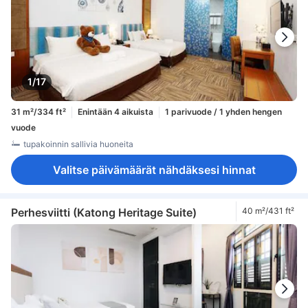
1/17
31 m²/334 ft²
Enintään 4 aikuista
1 parivuode / 1 yhden hengen
vuode
tupakoinnin sallivia huoneita
Valitse päivämäärät nähdäksesi hinnat
Perhesviitti (Katong Heritage Suite)
40 m²/431 ft²