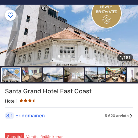
1/161
Tähtiluokitus 3.5 tähteä
Santa Grand Hotel East Coast
Hotelli
8,1
Erinomainen
5 620 arviota
Suosittu!
Varattu tänään kerran