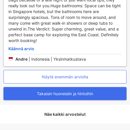
Huoneen Mukavuudet Santa Grand Hotel East Coastissa
really look out for you. ​Huge bathrooms: Space can be tight
in Singapore hotels, but the bathrooms here are
Santa Grand Hotel East Coast tarjoaa vierailleen huoneita,
surprisingly spacious. Tons of room to move around, and
joissa yhdistyvät moderni mukavuus ja kodikas tunnelma.
many come with great walk-in showers or deep tubs to
Jokaisessa huoneessa on ilmastointi, joka takaa
unwind in. ​The Verdict: Super charming, great value, and a
miellyttävän lämpötilan ympäri vuoden. Vieraiden
perfect base camp for exploring the East Coast. Definitely
käytettävissä on myös tilavat kylpytakit, hiustenkuivaaja ja
worth booking!
ylelliset hygieniatuotteet, jotka tekevät oleskelusta
entistäkin miellyttävämpää. Huoneet on varustettu taulu-
Käännä arvio
tv:llä, joka tarjoaa viihdettä rentoutumisen hetkille, sekä
Andre
|
Indonesia | Yksinmatkustava
satelliitti- ja kaapelitelevisiolla, jotta voit nauttia
suosikkikanavistasi.
Huoneissa on myös minibaari, jossa on virkistäviä juomia, ja
jääkaappi, joka pitää juomat viileinä. Vierailla on
Näytä enemmän arvioita
mahdollisuus valmistaa kahvia tai teetä omassa
huoneessaan, ja he saavat nauttia ilmaisista pullotetuista
Takaisin huoneisiin ja hintoihin
vesistä, pikakahvista ja teestä. Monet huoneet tarjoavat
myös parvekkeen tai terassin, josta avautuvat upeat
näkymät. Mustat verhot takaavat rauhallisen yöunen, ja
erillinen olohuone lisää tilan tuntua. Siisti ja mukautuva
Näe kaikki arvostelut
sisustus, yhdessä laadukkaiden liinavaatteiden ja
pyyhkeiden kanssa, luo täydelliset puitteet rentoutumiseen
ja virkistymiseen.