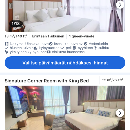
1/18
13 m²/140 ft²
Enintään 1 aikuinen
1 queen-vuode
Näkymä: Ulos avautuva
Itsesulkeutuva ovi
Vedenkeitin
hiustenkuivain
kylpytuotteet
peili
pyyhkeet
suihku
yksityinen kylpyhuone
elokuvat huoneessa
Valitse päivämäärät nähdäksesi hinnat
Signature Corner Room with King Bed
25 m²/269 ft²