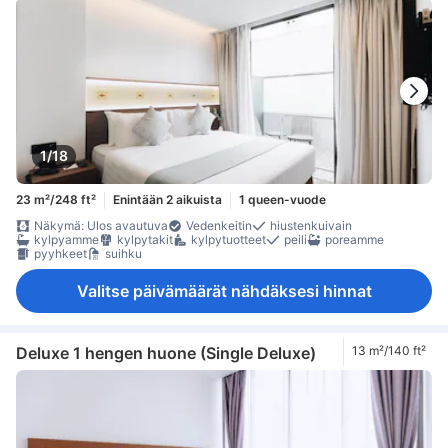
1/18
23 m²/248 ft²
Enintään 2 aikuista
1 queen-vuode
Näkymä: Ulos avautuva
Vedenkeitin
hiustenkuivain
kylpyamme
kylpytakit
kylpytuotteet
peili
poreamme
pyyhkeet
suihku
Valitse päivämäärät nähdäksesi hinnat
Deluxe 1 hengen huone (Single Deluxe)
13 m²/140 ft²