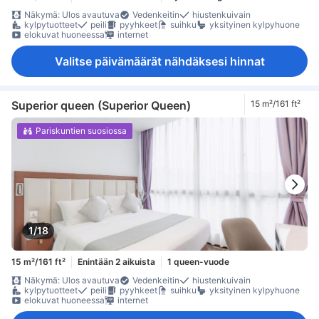
Näkymä: Ulos avautuva
Vedenkeitin
hiustenkuivain
kylpytuotteet
peili
pyyhkeet
suihku
yksityinen kylpyhuone
elokuvat huoneessa
internet
Valitse päivämäärät nähdäksesi hinnat
Superior queen (Superior Queen)
15 m²/161 ft²
Pariskuntien suosiossa
1/18
15 m²/161 ft²
Enintään 2 aikuista
1 queen-vuode
Näkymä: Ulos avautuva
Vedenkeitin
hiustenkuivain
kylpytuotteet
peili
pyyhkeet
suihku
yksityinen kylpyhuone
elokuvat huoneessa
internet