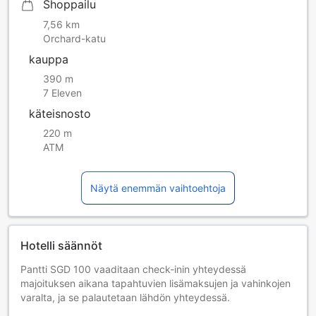
Shoppailu
7,56 km
Orchard-katu
kauppa
390 m
7 Eleven
käteisnosto
220 m
ATM
Näytä enemmän vaihtoehtoja
Hotelli säännöt
Pantti SGD 100 vaaditaan check-inin yhteydessä
majoituksen aikana tapahtuvien lisämaksujen ja vahinkojen
varalta, ja se palautetaan lähdön yhteydessä.
Minimi-ikä tähän majoitukseen sisäänkirjautumiseen on 18.