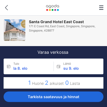
Santa Grand Hotel East Coast
171 E Coast Rd, East Coast, Singapore, Singapore,
Singapore, 428877
Varaa verkossa
Tulo
Lähtö
la 8. elo
su 9. elo
1
2
0
Huone
aikuiset
Lasta
Tarkista saatavuus ja hinnat