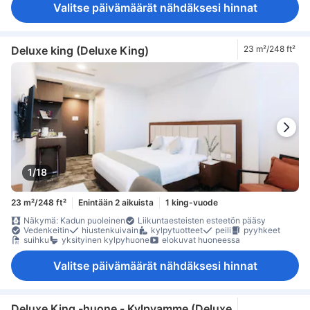
Valitse päivämäärät nähdäksesi hinnat
Deluxe king (Deluxe King)
23 m²/248 ft²
1/18
23 m²/248 ft²
Enintään 2 aikuista
1 king-vuode
Näkymä: Kadun puoleinen
Liikuntaesteisten esteetön pääsy
Vedenkeitin
hiustenkuivain
kylpytuotteet
peili
pyyhkeet
suihku
yksityinen kylpyhuone
elokuvat huoneessa
Valitse päivämäärät nähdäksesi hinnat
Deluxe King -huone - Kylpyamme (Deluxe