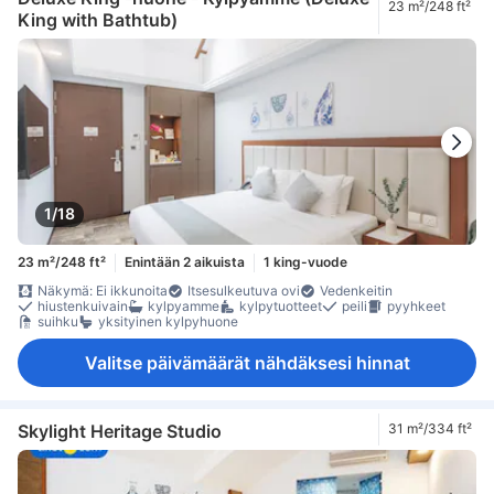
23 m²/248 ft²
King with Bathtub)
1/18
23 m²/248 ft²
Enintään 2 aikuista
1 king-vuode
Näkymä: Ei ikkunoita
Itsesulkeutuva ovi
Vedenkeitin
hiustenkuivain
kylpyamme
kylpytuotteet
peili
pyyhkeet
suihku
yksityinen kylpyhuone
Valitse päivämäärät nähdäksesi hinnat
Skylight Heritage Studio
31 m²/334 ft²