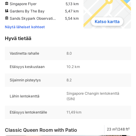
Singapore Flyer
5,13 km
Gardens By The Bay
5,47 km
Sands Skypark Observation Deck
5,54 km
Katso kartta
Näytä läheiset kohteet
Hyvä tietää
Vastinetta rahalle
8.0
Etäisyys keskustaan
10.2 km
Sijainnin pisteytys
8.2
Singapore Changin lentokenttä
Lähin lentokenttä
(SIN)
Etäisyys lentokentälle
11,49 km
Classic Queen Room with Patio
23 m²/248 ft²