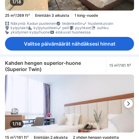
1/18
25 m²/269 ft²
Enintään 3 aikuista
1 king-vuode
Näkymä: Kadun puoleinen
Vedenkeitin
hiustenkuivain
kylpytakit
kylpytuotteet
peili
pyyhkeet
suihku
yksityinen kylpyhuone
elokuvat huoneessa
Valitse päivämäärät nähdäksesi hinnat
Kahden hengen superior-huone
15 m²/161 ft²
(Superior Twin)
1/18
15 m²/161 ft²
Enintään 2 aikuista
2 yhden hengen vuodetta