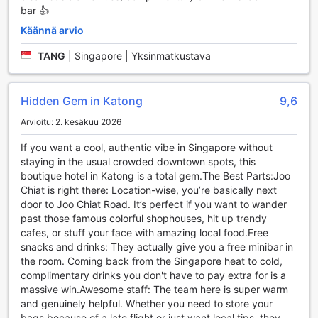
kaikki nämä palvelut, jotta vieraat voivat keskittyä
bar 👍
rentoutumiseen ja nauttimiseen.
Käännä arvio
Kuljetuspalvelut Santa Grand Hotel East Coastissa
TANG
|
Singapore | Yksinmatkustava
Santa Grand Hotel East Coast tarjoaa vierailleen erinomaisia
kuljetuspalveluja, jotka tekevät liikkumisesta Singaporessa
Hidden Gem in Katong
9,6
vaivatonta ja miellyttävää. Hotelli tarjoaa kätevän
taksipalvelun, joka on aina saatavilla ja valmiina viemään
Arvioitu: 2. kesäkuu 2026
sinut haluamaasi kohteeseen. Olitpa matkalla
If you want a cool, authentic vibe in Singapore without
nähtävyyksille, ostoksille tai ravintoloihin, voit luottaa siihen,
staying in the usual crowded downtown spots, this
että taksipalvelu vie sinut perille nopeasti ja turvallisesti.
boutique hotel in Katong is a total gem. ​The Best Parts: ​Joo
Hotellin sijainti Itä-Singaporessa on täydellinen, ja
Chiat is right there: Location-wise, you’re basically next
taksipalvelun ansiosta pääset helposti nauttimaan
door to Joo Chiat Road. It’s perfect if you want to wander
kaupungin monista tarjoamista mahdollisuuksista. Taksit
past those famous colorful shophouses, hit up trendy
ovat mukautuvia ja joustavia, joten voit suunnitella päiväsi
cafes, or stuff your face with amazing local food. ​Free
juuri niin kuin haluat. Santa Grand Hotel East Coast on
snacks and drinks: They actually give you a free minibar in
sitoutunut tarjoamaan asiakkailleen parasta mahdollista
the room. Coming back from the Singapore heat to cold,
palvelua, ja taksikuljetukset ovat vain yksi esimerkki siitä,
complimentary drinks you don't have to pay extra for is a
kuinka hotellin henkilökunta huolehtii vieraidensa
massive win. ​Awesome staff: The team here is super warm
mukavuudesta ja tyytyväisyydestä.
and genuinely helpful. Whether you need to store your
bags because of a late flight or just want local tips, they