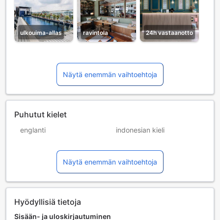
ulkouima-allas
ravintola
24h vastaanotto
Näytä enemmän vaihtoehtoja
Puhutut kielet
englanti
indonesian kieli
kiina (kanton)
kiina (mandariini)
Näytä enemmän vaihtoehtoja
malaiji
Hyödyllisiä tietoja
Sisään- ja uloskirjautuminen