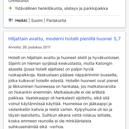
Onnistunut
kotiin. Santa Grand Hotel East Coast yhdistää erinomaisesti
mukavuuden ja viihteen, tarjoten vierailleen unohtumatonta
Ystävällinen henkilökunta, siisteys ja parkkipaikka
elämyksiä Singaporelaisessa ympäristössä.
Heikki
|
Suomi | Pariskunta
Santa Grand Hotel East Coastin Urheilumahdollisuudet
Santa Grand Hotel East Coast tarjoaa erinomaiset
Hiljattain avattu, moderni hotelli pienillä huonei
5,7
mahdollisuudet aktiiviin lomailuun kauniissa ympäristössä.
Arvioitu: 26. joulukuu 2011
Hotellin ulkouima-allas on täydellinen paikka
virkistäytymiseen kuumina päivinä. Uima-altaan ympärillä
Hotelli on hiljattain avattu ja huoneet siistit ja hyväkuntoiset.
on runsaasti tilaa rentoutua auringossa tai nauttia
Sijainti on hieman syrjässä keskustasta, mutta Katongin
rauhallisista hetkistä varjossa. Altaan kristallinkirkas vesi
alueella (jossa hotelli sijaitsee) on paljon hyviä
kutsuu uimareita nauttimaan virkistävistä pulahduksista, ja
ruokapaikkoja. Keskustaan pääsee näppärimmin busseilla,
sen ympäristö on suunniteltu tarjoamaan vieraille
jotka kulkevat hotellin edestä. Hotellin huoneet ovat pienet
rauhallinen ja rentouttava tunnelma.
ja liikkuminen huoneessa on hankalaa, jos matkatavaroita
Ulkouima-allas on myös loistava paikka kokoontua ystävien
on hiukankin enemmän. Matkalaukulle ei ole erillistä
ja perheen kanssa, ja se tarjoaa mahdollisuuden nauttia
paikkaa. Vaatekaappi oli hankalasti sijoitettu, eikä sitä
yhteisistä hetkistä. Voit aloittaa päivänsä energisellä
voinut käytännössä käyttää. Huoneissa on jääkaappi ja
uintisessiolla tai vain nauttia rauhallisista hetkistä altaan
vedenkeitin kahvia ja teetä varten. Kylpyhuone oli iso ja
äärellä. Santa Grand Hotel East Coast on täydellinen
täysin laatoitettu. Suihkun aikana vettä roiskuu lattialle,
valinta, jos arvostat liikuntaa ja hyvinvointia lomasi aikana,
koska ammeen reunoilla ei ole minkäänlaista
ja ulkouima-allas on ehdottomasti yksi sen kohokohdista.
suihkuseinämää eikä -verhoa.