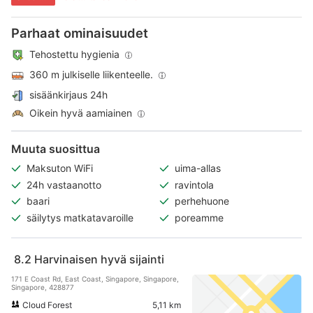
Parhaat ominaisuudet
Tehostettu hygienia
360 m julkiselle liikenteelle.
sisäänkirjaus 24h
Oikein hyvä aamiainen
Muuta suosittua
Maksuton WiFi
uima-allas
24h vastaanotto
ravintola
baari
perhehuone
säilytys matkatavaroille
poreamme
8.2
Harvinaisen hyvä sijainti
171 E Coast Rd, East Coast, Singapore, Singapore,
Singapore, 428877
Cloud Forest
5,11 km