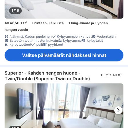
1/16
40 m²/431 ft²
Enintään 3 aikuista
1 king-vuode ja 1 yhden
hengen vuode
Näkymä: Kadun puoleinen
Kylpyammeen kahvat
Vedenkeitin
Esteetön wc
hiustenkuivain
kylpyamme
kylpytakit
kylpytuotteet
peili
pyyhkeet
Valitse päivämäärät nähdäksesi hinnat
Superior - Kahden hengen huone -
13 m²/140 ft²
Twin/Double (Superior Twin or Double)