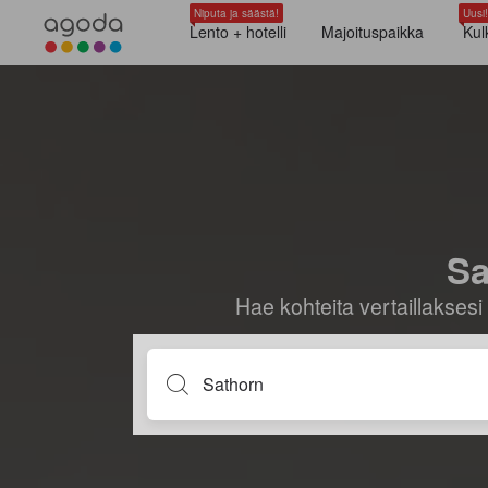
Niputa ja säästä!
Uusi!
Lento + hotelli
Majoituspaikka
Kul
Sa
Hae kohteita vertaillaksesi 