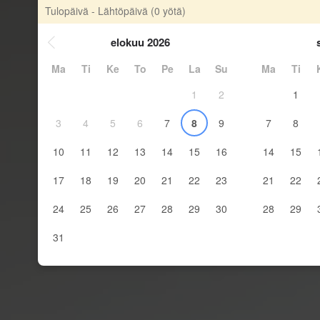
Tulopäivä - Lähtöpäivä
(0 yötä)
elokuu 2026
Ma
Ti
Ke
To
Pe
La
Su
Ma
Ti
1
2
1
3
4
5
6
7
8
9
7
8
10
11
12
13
14
15
16
14
15
17
18
19
20
21
22
23
21
22
24
25
26
27
28
29
30
28
29
31