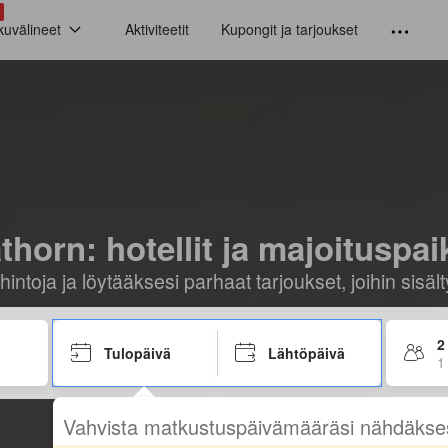
kuvälineet
Aktiviteetit
Kupongit ja tarjoukset
thorn: hotellit ja majoituspai
hintoja ja löytääksesi parhaat tarjoukset, joihin sis
2
Tulopäivä
Lähtöpäivä
1
Vahvista matkustuspäivämääräsi nähdäkse