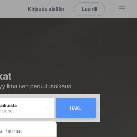
Kirjaudu sisään
Luo tili
kat
ältyy ilmainen peruutusoikeus
 aikuista
HAKU
 huone
si hinnat