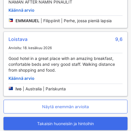
NAMAN AFTER NAMIN PINAULIT
Seda Vertis North tarjoaa vierailleen monipuolisia
Käännä arvio
ruokailumahdollisuuksia, jotka tekevät jokaisesta ateriasta
unohtumattoman elämyksen. Hotellin ravintola on
EMMANUEL
|
Filippiinit | Perhe, jossa pieniä lapsia
suunniteltu tarjoamaan herkullisia paikallisia ja
kansainvälisiä ruokia, jotka valmistetaan tuoreista ja
laadukkaista raaka-aineista. Aamiaisbuffet on erityinen
Loistava
9,6
elämys, jossa vieraat voivat nauttia laajasta valikoimasta
maukkaita vaihtoehtoja, jotka tyydyttävät jopa
Arvioitu: 18. kesäkuu 2026
vaativimmatkin makunystyrät. Olitpa sitten nälkäinen
Good hotel in a great place with an amazing breakfast,
aamulla tai illalla, ravintola tarjoaa aina jotain, joka
confortable beds and very good staff. Walking distance
houkuttelee makuhermojasi.
from shopping and food.
Lisäksi hotellin kahvila on täydellinen paikka rentoutua
ystävien tai perheen kanssa. Siellä voit nauttia
Käännä arvio
erikoiskahveista ja leivonnaisista, jotka tekevät jokaisesta
Ivo
|
Australia | Pariskunta
hetkestä nautinnollisen. Huonepalvelu on saatavilla 24/7,
joten voit nauttia herkullisista aterioista omaan rauhaasi,
olitpa sitten työskentelemässä tai vain rentoutumassa
huoneessasi. Seda Vertis Northin ruokailumahdollisuudet
Näytä enemmän arvioita
tarjoavat yhdistelmän mukavuutta, laatua ja makua, joka
tekee vierailustasi erityisen.
Takaisin huoneisiin ja hintoihin
Seda Vertis Northin Huonevalikoima