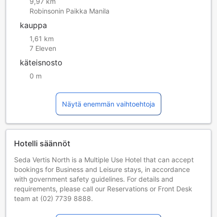
9,97 km
Robinsonin Paikka Manila
kauppa
1,61 km
7 Eleven
käteisnosto
0 m
Näytä enemmän vaihtoehtoja
Hotelli säännöt
Seda Vertis North is a Multiple Use Hotel that can accept
bookings for Business and Leisure stays, in accordance
with government safety guidelines. For details and
requirements, please call our Reservations or Front Desk
team at (02) 7739 8888.
The property does not permit smoking in any of its rooms