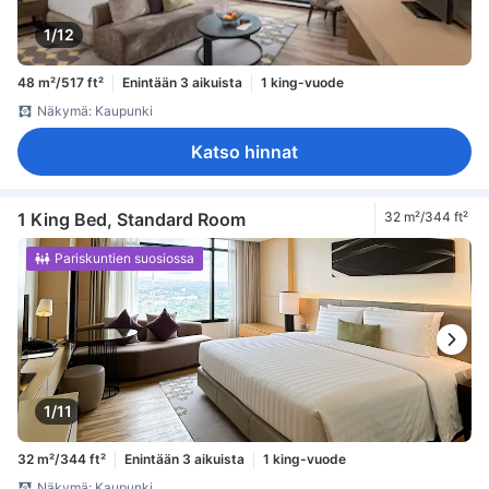
1/12
48 m²/517 ft²
Enintään 3 aikuista
1 king-vuode
Näkymä: Kaupunki
Katso hinnat
1 King Bed, Standard Room
32 m²/344 ft²
Pariskuntien suosiossa
1/11
32 m²/344 ft²
Enintään 3 aikuista
1 king-vuode
Näkymä: Kaupunki