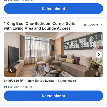
Katso hinnat
1 King Bed, One-Bedroom Corner Suite
64 m²/689 ft²
with Living Area and Lounge Access
1/8
64 m²/689 ft²
Enintään 3 aikuista
1 king-vuode
Näkymä: Kaupunki
Katso hinnat