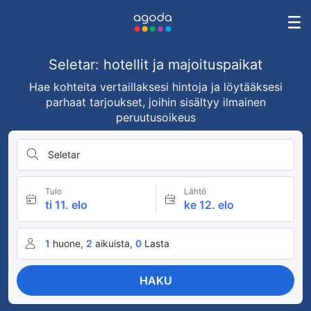
Seletar: hotellit ja majoituspaikat
Hae kohteita vertaillaksesi hintoja ja löytääksesi
parhaat tarjoukset, joihin sisältyy ilmainen
peruutusoikeus
Seletar
Tulo
Lähtö
ti 11. elo
ke 12. elo
1
huone,
2
aikuista,
0
Lasta
HAKU