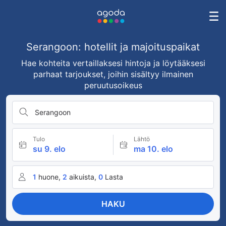
Serangoon: hotellit ja majoituspaikat
Hae kohteita vertaillaksesi hintoja ja löytääksesi
parhaat tarjoukset, joihin sisältyy ilmainen
peruutusoikeus
Serangoon
Tulo
Lähtö
su 9. elo
ma 10. elo
1
huone,
2
aikuista,
0
Lasta
HAKU