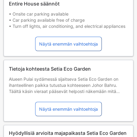
Entire House säännöt
• Onsite car parking available
• Car parking available free of charge
• Turn off lights, air conditioning, and electrical appliances
when you are not using them.
• Lock the door and close the windows when leaving the
Näytä enemmän vaihtoehtoja
property.
• Be careful when using cooking appliances, heaters, or
other fire hazards.
• Treat the property like your own home.
Tietoja kohteesta Setia Eco Garden
• Additional charges may apply for any loss or damages.
• Guests of all ages are welcome.
Alueen Pulai sydämessä sijaitseva Setia Eco Garden on
• Infant age until 1 year(s)
ihanteellinen paikka tutustua kohteeseen Johor Bahru.
• Child age until 11 year(s)
Täältä käsin vieraat pääsevät helposti näkemään mitä
vilkkaan kaupungin eri puolilla on tarjottavana. Hotellilta on
helppo pääsy kaupungin must-see -kohteisiin sen kätevän
Näytä enemmän vaihtoehtoja
sijainnin vuoksi.
Setia Eco Garden tarjoaa myös monia palveluita, jotka
rikastuttavat vierailuasi kohteessa Johor Bahru. Hotelli
Hyödyllisiä arvioita majapaikasta Setia Eco Garden
tarjoaa ilmainen WiFi jokaisessa huoneessa,