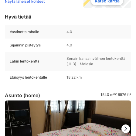
Katso kartta
Näytä läheiset kohteet
Hyvä tietää
Vastinetta rahalle
4.0
Sijainnin pisteytys
4.0
Senain kansainvälinen lentokenttä
Lähin lentokenttä
(JHB) - Malesia
Etäisyys lentokentälle
18,22 km
Asunto (home)
1540 m²/16576 ft²