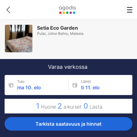
Setia Eco Garden
Pulai, Johor Bahru, Malesia
Varaa verkossa
Tulo
Lähtö
ma 10. elo
ti 11. elo
1
2
0
Huone
aikuiset
Lasta
Tarkista saatavuus ja hinnat