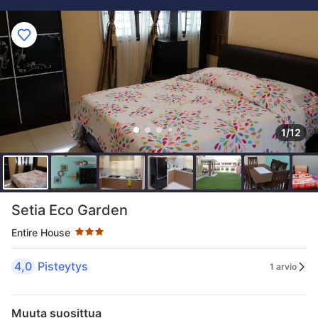
1/12
Tähtiluokitus 3 tähteä
Setia Eco Garden
Entire House
4,0
Pisteytys
1 arvio
Muuta suosittua