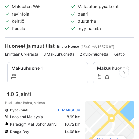
Maksuton WiFi
Maksuton pysäköinti
ravintola
baari
keittiö
puutarha
Pesula
myymälöitä
Huoneet ja muut tilat
Entire House
(1540 m²/16576 ft²)
Enintään 6 vierasta
3 Makuuhuonetta
2 Kylpyhuonetta
Keittiö
Makuuhuone 1
Makuuhuone 2
4.0
Sijainti
Pulai, Johor Bahru, Malesia
Pysäköinti
EI MAKSUJA
Legoland Malaysia
8,69 km
Paradigm Mall Johor Bahru
10,72 km
Danga Bay
14,68 km