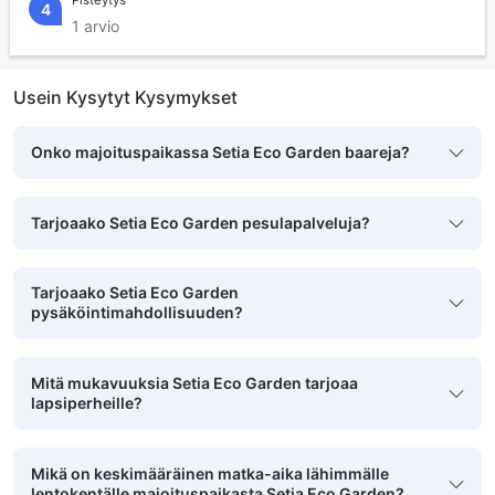
Pisteytys
4
1 arvio
Usein Kysytyt Kysymykset
Onko majoituspaikassa Setia Eco Garden baareja?
Tarjoaako Setia Eco Garden pesulapalveluja?
Tarjoaako Setia Eco Garden
pysäköintimahdollisuuden?
Mitä mukavuuksia Setia Eco Garden tarjoaa
lapsiperheille?
Mikä on keskimääräinen matka-aika lähimmälle
lentokentälle majoituspaikasta Setia Eco Garden?