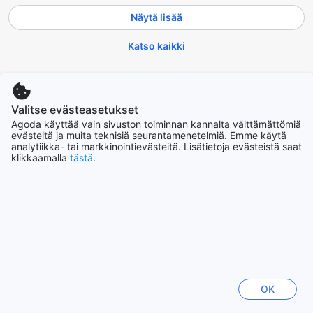
Näytä lisää
Katso kaikki
Nousevat kaupungit
Valitse evästeasetukset
Cebu
Agoda käyttää vain sivuston toiminnan kannalta välttämättömiä
Filippiinit
evästeitä ja muita teknisiä seurantamenetelmiä. Emme käytä
analytiikka- tai markkinointievästeitä. Lisätietoja evästeistä saat
klikkaamalla
tästä
.
Sydney
Australia
Jeju
Etelä-Korea
Hanoi
Vietnam
OK