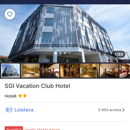
1/89
SGI Vacation Club Hotel
Hotelli
9,1
Loistava
5 953 arviota
Suosittu!
Varattu tänään kerran