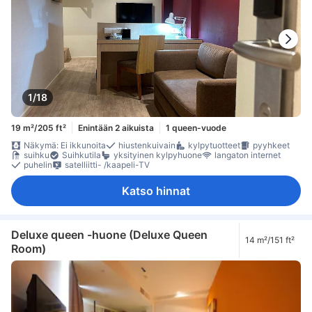
1/18
19 m²/205 ft²
Enintään 2 aikuista
1 queen-vuode
Näkymä: Ei ikkunoita
hiustenkuivain
kylpytuotteet
pyyhkeet
suihku
Suihkutila
yksityinen kylpyhuone
langaton internet
puhelin
satelliitti- /kaapeli-TV
Katso hinnat
Deluxe queen -huone (Deluxe Queen
14 m²/151 ft²
Room)