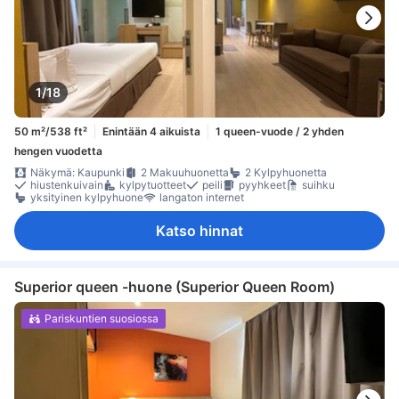
1/18
50 m²/538 ft²
Enintään 4 aikuista
1 queen-vuode / 2 yhden
hengen vuodetta
Näkymä: Kaupunki
2 Makuuhuonetta
2 Kylpyhuonetta
hiustenkuivain
kylpytuotteet
peili
pyyhkeet
suihku
yksityinen kylpyhuone
langaton internet
Katso hinnat
Superior queen -huone (Superior Queen Room)
Pariskuntien suosiossa