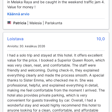
in Melaka Raya and be caught in the weekend traffic jam 4.
SGI Vacation Club Hotelin huoneet tarjoavat täydellisen
Value for money !
yhdistelmän mukavuutta ja käytännöllisyyttä, jotta vierailusi
Käännä arvio
Malaccassa olisi unohtumaton. Huoneissa on ilmastointi,
joka takaa miellyttävän sisäilman lämpötilan kaikissa
Patricia
|
Malesia | Pariskunta
sääolosuhteissa. Voit rentoutua omassa rauhassasi ja
nauttia viihteestä satelliitti- tai kaapelitelevision äärellä.
Huoneissa on myös erillinen olohuone, joka tarjoaa lisätilaa
Loistava
10,0
rentoutumiseen tai ystävien tapaamiseen.
Käytännölliset varusteet, kuten jääkaappi ja kahvin/teen
Arvioitu: 30. kesäkuu 2026
valmistusvälineet, tekevät oleskelustasi entistä
I had a solo trip and stayed at this hotel. It offers excellent
mukavampaa. Huoneissa on tarjolla myös ilmaisia
value for the price. I booked a Superior Queen Room, which
teevarastoja, joten voit nauttia lämpimästä juomasta milloin
was very clean, neat, and comfortable. The staff were
tahansa. Huoneiden mukavuuksiin kuuluvat myös
friendly and welcoming. During check-in, they explained
hiustenkuivain, kylpytuotteet, liinavaatteet ja pyyhkeet,
everything clearly and made the process smooth. A special
jotka tekevät vierailustasi miellyttävän ja vaivattoman.
thanks to Sister Emma, who checked me in. She was
Mustat verhot varmistavat, että voit nauttia rauhallisista
professional, helpful, and explained everything in detail,
yöunista ilman häiritseviä valoja. SGI Vacation Club Hotelin
making me feel comfortable from the moment I arrived. The
huoneet tarjoavat siis täydellisen ympäristön
hotel also provides private parking, which is very
rentoutumiseen ja virkistymiseen.
convenient for guests traveling by car. Overall, I had a
wonderful stay and would highly recommend this hotel to
Gastronominen Elämys SGI Vacation Club Hotelissa
anyone looking for a clean, comfortable, and affordable