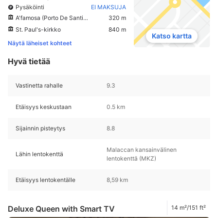
Pysäköinti
EI MAKSUJA
A'famosa (Porto De Santiago)
320 m
St. Paul's-kirkko
840 m
Katso kartta
Näytä läheiset kohteet
Hyvä tietää
Vastinetta rahalle
9.3
Etäisyys keskustaan
0.5 km
Sijainnin pisteytys
8.8
Malaccan kansainvälinen
Lähin lentokenttä
lentokenttä (MKZ)
Etäisyys lentokentälle
8,59 km
Deluxe Queen with Smart TV
14 m²/151 ft²