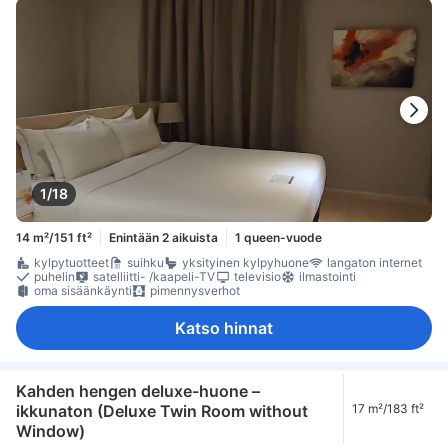
1/18
14 m²/151 ft²
Enintään 2 aikuista
1 queen-vuode
kylpytuotteet
suihku
yksityinen kylpyhuone
langaton internet
puhelin
satelliitti- /kaapeli-TV
televisio
ilmastointi
oma sisäänkäynti
pimennysverhot
Katso hinnat
Kahden hengen deluxe-huone –
ikkunaton (Deluxe Twin Room without
17 m²/183 ft²
Window)