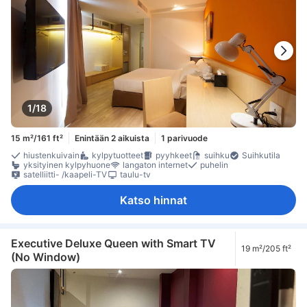
1/18
15 m²/161 ft²
Enintään 2 aikuista
1 parivuode
hiustenkuivain
kylpytuotteet
pyyhkeet
suihku
Suihkutila
yksityinen kylpyhuone
langaton internet
puhelin
satelliitti- /kaapeli-TV
taulu-tv
Katso hinnat
Executive Deluxe Queen with Smart TV
19 m²/205 ft²
(No Window)