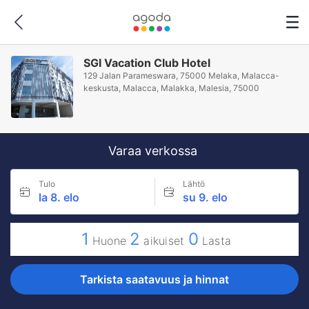
SGI Vacation Club Hotel
129 Jalan Parameswara, 75000 Melaka, Malacca-
keskusta, Malacca, Malakka, Malesia, 75000
Varaa verkossa
Tulo
Lähtö
la 8. elo
su 9. elo
1
2
0
Huone
aikuiset
Lasta
Tarkista saatavuus ja hinnat