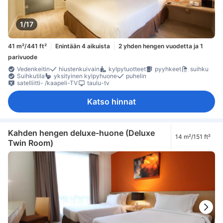
1/17
41 m²/441 ft²
Enintään 4 aikuista
2 yhden hengen vuodetta ja 1
parivuode
Vedenkeitin
hiustenkuivain
kylpytuotteet
pyyhkeet
suihku
Suihkutila
yksityinen kylpyhuone
puhelin
satelliitti- /kaapeli-TV
taulu-tv
Katso hinnat
Kahden hengen deluxe-huone (Deluxe
14 m²/151 ft²
Twin Room)