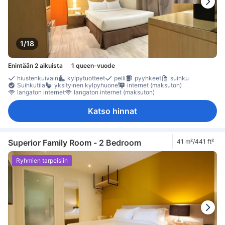
1/18
Enintään 2 aikuista
1 queen-vuode
hiustenkuivain
kylpytuotteet
peili
pyyhkeet
suihku
Suihkutila
yksityinen kylpyhuone
internet (maksuton)
langaton internet
langaton internet (maksuton)
Katso hinnat
Superior Family Room - 2 Bedroom
41 m²/441 ft²
Ryhmien tarpeisiin