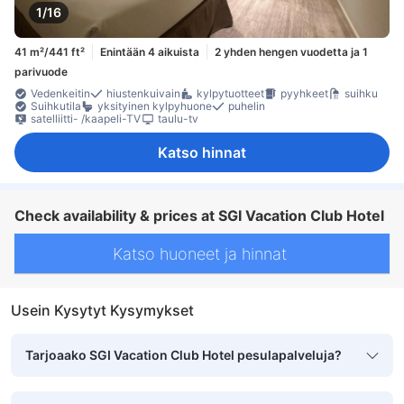
1/16
41 m²/441 ft²
Enintään 4 aikuista
2 yhden hengen vuodetta ja 1
parivuode
Vedenkeitin
hiustenkuivain
kylpytuotteet
pyyhkeet
suihku
Suihkutila
yksityinen kylpyhuone
puhelin
satelliitti- /kaapeli-TV
taulu-tv
Katso hinnat
Check availability & prices at SGI Vacation Club Hotel
Katso huoneet ja hinnat
Usein Kysytyt Kysymykset
Tarjoaako SGI Vacation Club Hotel pesulapalveluja?