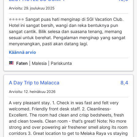
varmistavat, että voit nauttia lomaasi ilman ylimääräistä
Arvioitu: 29. joulukuu 2025
vaivannäköä.
⭐⭐⭐⭐⭐ Sangat puas hati menginap di SGI Vacation Club.
Liikennepalvelut SGI Vacation Club Hotelissa
Hotel ini sangat bersih, wangi dan reka bentuknya pun
sangat cantik. Bilik selesa dan suasana tenang, memang
SGI Vacation Club Hotel tarjoaa kävijöilleen erinomaiset
sesuai untuk berehat. Pengalaman menginap yang sangat
liikennepalvelut, jotka tekevät matkustamisesta vaivatonta
menyenangkan, pasti akan datang lagi.
ja miellyttävää. Hotellin alueella on tilava ja hyvin hoidettu
Käännä arvio
pysäköintialue, joka on varustettu
itsepalvelupysäköintimahdollisuudella. Pysäköinti on täysin
Faten
|
Malesia | Pariskunta
maksutonta, joten voit nauttia lomastasi ilman ylimääräisiä
huolia autoasi kohtaan.
Lisäksi hotellin asiakkaille on tarjolla kätevä taksipalvelu,
A Day Trip to Malacca
8,4
joka helpottaa liikkumista ympäri Malaccaa. Olitpa sitten
matkalla kaupungin nähtävyyksiin tai haluaisit vain nauttia
Arvioitu: 12. heinäkuu 2026
paikallisista ravintoloista, taksipalvelu on helposti saatavilla
ja takaa sujuvan matkanteon. SGI Vacation Club Hotelin
A very pleasant stay. 1. Check in was fast and felt very
liikennepalvelut tekevät siitä täydellisen valinnan niin
welcomed. Friendly front desk staff. 2. Cleanliness-
liikematkustajille kuin lomailijoillekin.
Excellent. The room had clean and crisp bedsheets, fresh
and clean towels. Clean room - that’s great! Note: No more
Mukavuutta ja käytännöllisyyttä SGI Vacation Club
strong and over powering air freshener smell along its room
Hotelin huoneissa
corridors 3. Great location to get to Melaka Raya vs staying