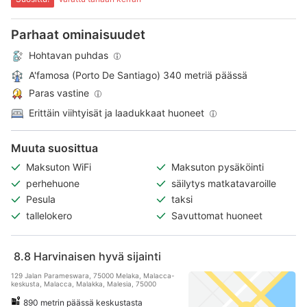
Parhaat ominaisuudet
Hohtavan puhdas
A'famosa (Porto De Santiago) 340 metriä päässä
Paras vastine
Erittäin viihtyisät ja laadukkaat huoneet
Muuta suosittua
Maksuton WiFi
Maksuton pysäköinti
perhehuone
säilytys matkatavaroille
Pesula
taksi
tallelokero
Savuttomat huoneet
8.8
Harvinaisen hyvä sijainti
129 Jalan Parameswara, 75000 Melaka, Malacca-
keskusta, Malacca, Malakka, Malesia, 75000
890 metrin päässä keskustasta