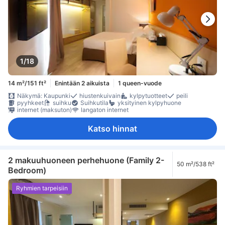
1/18
14 m²/151 ft²
Enintään 2 aikuista
1 queen-vuode
Näkymä: Kaupunki
hiustenkuivain
kylpytuotteet
peili
pyyhkeet
suihku
Suihkutila
yksityinen kylpyhuone
internet (maksuton)
langaton internet
Katso hinnat
2 makuuhuoneen perhehuone (Family 2-
50 m²/538 ft²
Bedroom)
Ryhmien tarpeisiin