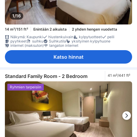
1/16
14 m²/151 ft²
Enintään 2 aikuista
2 yhden hengen vuodetta
Näkymä: Kaupunki
hiustenkuivain
kylpytuotteet
peili
pyyhkeet
suihku
Suihkutila
yksityinen kylpyhuone
internet (maksuton)
langaton internet
Katso hinnat
Standard Family Room - 2 Bedroom
41 m²/441 ft²
Ryhmien tarpeisiin