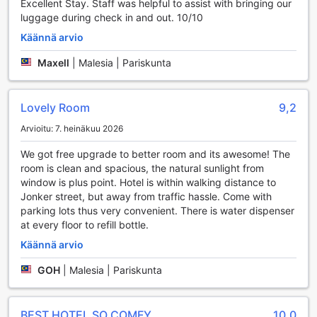
rentoutua mukavan sohvan äärellä, tämä tila tarjoaa kaikki
Excellent Stay. Staff was helpful to assist with bringing our
tarvittavat puitteet. SGI Vacation Club Hotel on sitoutunut
luggage during check in and out. 10/10
tarjoamaan vierailleen viihtyisän ja viihdyttävän ympäristön,
Käännä arvio
jossa jokainen voi nauttia lomastaan täysillä.
Maxell
|
Malesia | Pariskunta
Mukavuudet SGI Vacation Club Hotelissa
SGI Vacation Club Hotel tarjoaa vierailleen erinomaisia
Lovely Room
9,2
mukavuuksia, jotka tekevät oleskelusta miellyttävää ja
vaivatonta. Hotellissa on saatavilla pesulapalvelu, joka
Arvioitu: 7. heinäkuu 2026
huolehtii vaatteidesi puhtaudesta, jotta voit keskittyä
We got free upgrade to better room and its awesome! The
lomaasi ilman huolia. Lisäksi hotellin käytössä on
room is clean and spacious, the natural sunlight from
tallelokerot, joissa voit säilyttää arvotavaroitasi turvallisesti.
window is plus point. Hotel is within walking distance to
Ystävällinen concierge-palvelu on aina valmiina auttamaan
Jonker street, but away from traffic hassle. Come with
sinua kaikissa kysymyksissäsi ja tarjoamaan paikallisia
parking lots thus very convenient. There is water dispenser
vinkkejä, jotta voit nauttia Malaccan kauneudesta täysillä.
at every floor to refill bottle.
Yhteiset tilat tarjoavat maksuttoman Wi-Fi-yhteyden, joten
voit pysyä yhteydessä ystäviisi ja perheeseesi tai
Käännä arvio
suunnitella seuraavia seikkailujasi. Hotellissa on myös
erikseen merkitty tupakointialue, joka takaa mukavan
GOH
|
Malesia | Pariskunta
ympäristön kaikille vieraille. Huoneissa on ilmainen Wi-Fi,
joten voit rentoutua ja nauttia rauhassa. Matkatavaroiden
säilytysmahdollisuus sekä päivittäinen siivouspalvelu
BEST HOTEL SO COMFY
10,0