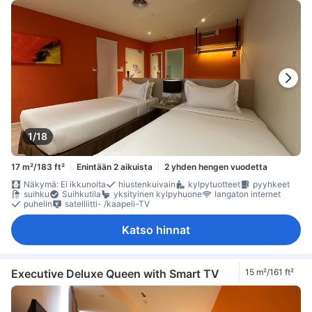
1/18
17 m²/183 ft²
Enintään 2 aikuista
2 yhden hengen vuodetta
Näkymä: Ei ikkunoita
hiustenkuivain
kylpytuotteet
pyyhkeet
suihku
Suihkutila
yksityinen kylpyhuone
langaton internet
puhelin
satelliitti- /kaapeli-TV
Katso hinnat
Executive Deluxe Queen with Smart TV
15 m²/161 ft²