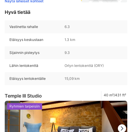
Näytä läheiset kohteet
Hyvä tietää
Vastinetta rahalle
6.3
Etäisyys keskustaan
1.3 km
Sijainnin pisteytys
9.3
Lähin lentokenttä
Orlyn lentokenttä (ORY)
Etäisyys lentokentälle
15,09 km
Temple III Studio
40 m²/431 ft²
Ryhmien tarpeisiin