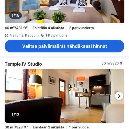
1/18
40 m²/431 ft²
Enintään 4 aikuista
2 parivuodetta
Näkymä: Kaupunki
1 Kylpyhuone
Valitse päivämäärät nähdäksesi hinnat
Temple IV Studio
30 m²/323 ft²
1/12
30 m²/323 ft²
Enintään 2 aikuista
1 parivuode