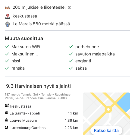
200 m julkiselle liikenteelle.
keskustassa
Le Marais 580 metriä päässä
Muuta suosittua
Maksuton WiFi
perhehuone
Maksullinen
savuton majapaikka
pysäköintimahdollisuus
hissi
englanti
ranska
saksa
9.3
Harvinaisen hyvä sijainti
187 rue du Temple, 3rd - Temple - Republique,
Pariisi, Ile-de-Francen alue, Ranska, 75003
keskustassa
La Sainte-kappeli
1,1 km
Louvre Museum
1,39 km
Luxembourg Gardens
2,23 km
Katso kartta