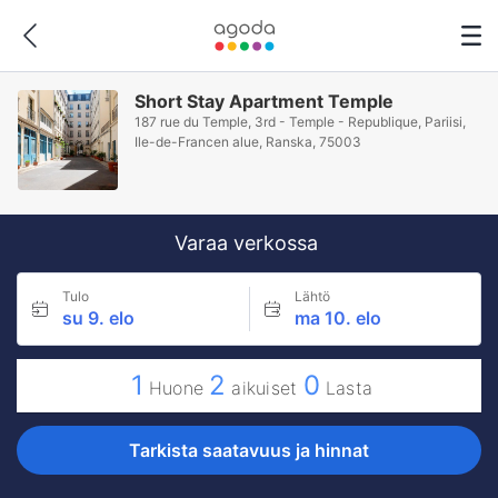
Short Stay Apartment Temple
187 rue du Temple, 3rd - Temple - Republique, Pariisi,
Ile-de-Francen alue, Ranska, 75003
Varaa verkossa
Tulo
Lähtö
su 9. elo
ma 10. elo
1
2
0
Huone
aikuiset
Lasta
Tarkista saatavuus ja hinnat