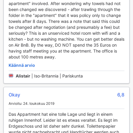
aikana. Temple tarjoaa modernia asumista, jossa yhdistyvät
apartment" involved. After wondering why towels had not
käytännöllisyys ja tyyli, varmistaen, että vieraat voivat
been changed we discovered - after trawling through the
keskittyä tärkeimpään – unohtumattomien kokemusten
folder in the "apartment" that it was policy only to change
luomiseen Pariisissa.
towels after 8 days. There was a note that said this could
be changed after negotiation (and presumably a fee) but
Liikennepalvelut Short Stay Apartment Temple -
seriously? This is an unserviced hotel room with wifi and a
huoneistossa
kitchen - but no washing machine. You can get better deals
on Air BnB. By the way, DO NOT spend the 35 Euros on
Short Stay Apartment Temple tarjoaa kätevät
having staff meeting you at the apartment. The office is
liikennepalvelut, jotka tekevät vierailustasi Pariisissa
about 100 metres away.
mahdollisimman sujuvaa. Vaikka huoneistossa on
Käännä arvio
käytettävissä parkkimahdollisuus, huomioithan, että
pysäköinnistä peritään maksu. Tämä mahdollistaa sinulle
Alistair
|
Iso-Britannia | Pariskunta
vaivattoman pääsyn autolla, jolloin voit tutkia kaupungin
kauniita katuja ja nähtävyyksiä omassa tahdissasi.
Lisäksi huoneiston sijainti on erinomainen, sillä se on lähellä
Okay
6,8
useita julkisen liikenteen vaihtoehtoja. Lähistöllä on
metroasemia ja bussipysäkkejä, jotka tarjoavat suoran
Arvioitu: 24. toukokuu 2019
yhteyden Pariisin keskeisiin kohteisiin. Olitpa matkalla
Das Appartment hat eine tolle Lage und liegt in einem
Eiffel-tornille tai Louvre-museoon, voit nauttia kaupungin
ruhigen Innenhof. Leider ist es etwas veraltet. Es liegt im
kulkuyhteyksistä ja välttyä liikenteen aiheuttamilta
Erdgeschoss und ist daher sehr dunkel. Toilettenpapier
hankaluuksilta. Short Stay Apartment Temple on täydellinen
wurde nicht nachgebracht und Handtücher werden auch