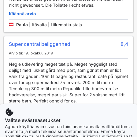
valinta matkailijalle, joka arvostaa mukavuutta ja helppoutta
nicht gewechselt. Die Toilette riecht etwas.
liikkumisessa.
Käännä arvio
Mukavuus ja käytännöllisyys Short Stay Apartment
Temple -huoneissa
Paula
|
Itävalta | Liikematkustaja
Short Stay Apartment Temple tarjoaa vierailleen
erinomaiset huonepalvelut, jotka tekevät oleskelusta
Super central beliggenhed
8,4
miellyttävän ja vaivattoman. Jokaisessa huoneessa on
Arvioitu: 19. lokakuu 2019
hiustenkuivaaja, joka takaa, että hiukset kuivuvat nopeasti
ja tyylikkäästi, jotta voit nauttia Pariisin kauneudesta ilman
Nøgle udlevering meget tæt på. Meget hyggeligt sted,
huolia. Lisäksi huoneissa on satelliitti- ja kaapelitelevisio,
dejligt med lukket gård med port, som gør at man er lidt
joka tarjoaa laajan valikoiman viihdettä ja mahdollisuuden
væk fra gaden. 10m til bager og restaurant, café på hjørnet
rentoutua pitkän päivän jälkeen.
over for og supermarked 75 m væk. 200 m til metro
Kahvin ja teen ystäville huoneissa on myös
Temple og 300 m til metro Republik. Lille badeværelse
kahvin-/teenkeitin, joka mahdollistaa herkullisten juomien
badeværelse, meget parisisk. Super for 2 voksne med lidt
valmistamisen milloin tahansa. Jääkaappi on käytettävissä,
større børn. Perfekt ophold for os.
joten voit säilyttää tuoreita elintarvikkeita ja juomia helposti.
Käännä arvio
Huoneet on varustettu myös korkealaatuisilla
hygieniatuotteilla, jotka lisäävät mukavuutta ja tekevät
Valitse evästeasetukset
Lykke
|
Tanska | Perhe, jossa isompia lapsia
oleskelustasi entistäkin miellyttävämmän. Short Stay
Agoda käyttää vain sivuston toiminnan kannalta välttämättömiä
Apartment Temple on täydellinen valinta, jos arvostat tilaa,
evästeitä ja muita teknisiä seurantamenetelmiä. Emme käytä
mukavuutta ja käytännöllisiä palveluja.
analytiikka- tai markkinointievästeitä. Lisätietoja evästeistä saat