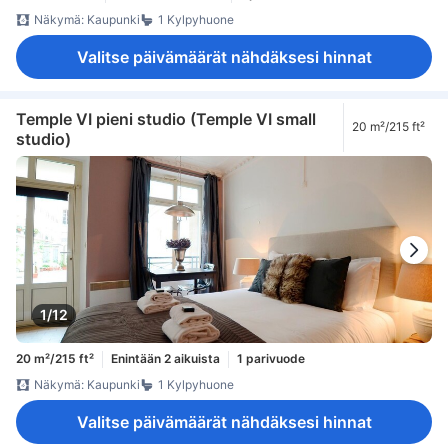
Näkymä: Kaupunki
1 Kylpyhuone
Valitse päivämäärät nähdäksesi hinnat
Temple VI pieni studio (Temple VI small
20 m²/215 ft²
studio)
1/12
20 m²/215 ft²
Enintään 2 aikuista
1 parivuode
Näkymä: Kaupunki
1 Kylpyhuone
Valitse päivämäärät nähdäksesi hinnat