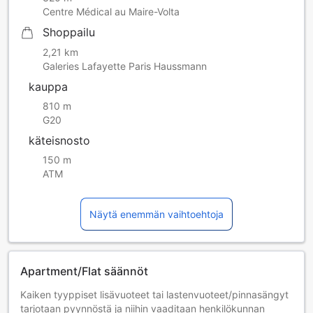
Centre Médical au Maire-Volta
Shoppailu
2,21 km
Galeries Lafayette Paris Haussmann
kauppa
810 m
G20
käteisnosto
150 m
ATM
Näytä enemmän vaihtoehtoja
Apartment/Flat säännöt
Kaiken tyyppiset lisävuoteet tai lastenvuoteet/pinnasängyt
tarjotaan pyynnöstä ja niihin vaaditaan henkilökunnan