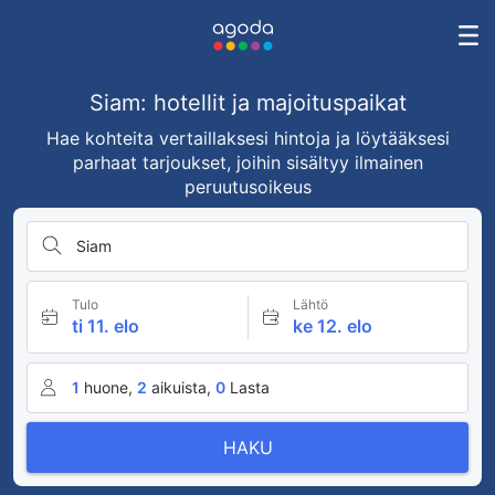
Siam: hotellit ja majoituspaikat
Hae kohteita vertaillaksesi hintoja ja löytääksesi
parhaat tarjoukset, joihin sisältyy ilmainen
peruutusoikeus
Siam
Tulo
Lähtö
ti 11. elo
ke 12. elo
1
huone,
2
aikuista,
0
Lasta
HAKU