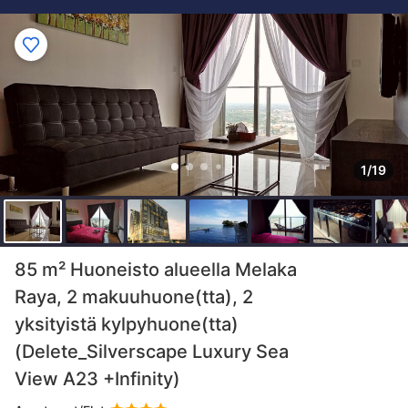
1/19
85 m² Huoneisto alueella Melaka
Raya, 2 makuuhuone(tta), 2
yksityistä kylpyhuone(tta)
(Delete_Silverscape Luxury Sea
View A23 +Infinity)