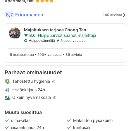
Apartment/Flat
8,7
Erinomainen
140 arviota
Majoituksen tarjoaa Chong Tan
8.6
Huippuarviot saanut majoittaja
Huippuisännöijä
Nopea vastaus
5 majapaikkaa • 100+ varausta • 39 arviota
Parhaat ominaisuudet
Tehostettu hygienia
sisäänkirjaus 24h
Oikein hyvä näköala
Muuta suosittua
uima-allas
Maksuton pysäköinti
sisäänkirjaus 24h
kuntosali