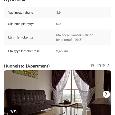
Vastinetta rahalle
8.9
Sijainnin pisteytys
9.0
Malaccan kansainvälinen
Lähin lentokenttä
lentokenttä (MKZ)
Etäisyys lentokentälle
9,45 km
Huoneisto (Apartment)
85 m²/915 ft²
1/19