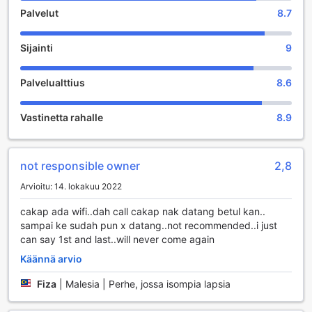
Palvelut
8.7
Sijainti
9
Palvelualttius
8.6
Vastinetta rahalle
8.9
not responsible owner
2,8
Arvioitu: 14. lokakuu 2022
cakap ada wifi..dah call cakap nak datang betul kan..
sampai ke sudah pun x datang..not recommended..i just
can say 1st and last..will never come again
Käännä arvio
Fiza
|
Malesia | Perhe, jossa isompia lapsia