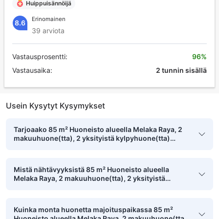
Huippuisännöijä
Erinomainen
8.6
39 arviota
Vastausprosentti:
96%
Vastausaika:
2 tunnin sisällä
Usein Kysytyt Kysymykset
Tarjoaako 85 m² Huoneisto alueella Melaka Raya, 2
makuuhuone(tta), 2 yksityistä kylpyhuone(tta)
pysäköintimahdollisuuden?
Mistä nähtävyyksistä 85 m² Huoneisto alueella
Melaka Raya, 2 makuuhuone(tta), 2 yksityistä
kylpyhuone(tta) on kävelyetäisyydellä?
Kuinka monta huonetta majoituspaikassa 85 m²
Huoneisto alueella Melaka Raya, 2 makuuhuone(tta),