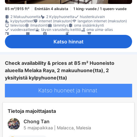
85 m²/915 ft²
Enintään 4 aikuista
1 king-vuode / 1 queen-vuode
2 Makuuhuonetta
2 Kylpyhuonetta
hiustenkuivain
kylpytuotteet
internet (maksuton)
langaton internet (maksuton)
televisio
ilmastointi
lämmitys
oma sisäänkäynti
vuodevaatteet
täysin varusteltu keittiö
oma uima-allas
työpöytä
kaappi
pesukone
sammutin
savunilmaisin
Katso hinnat
Check availability & prices at 85 m² Huoneisto
alueella Melaka Raya, 2 makuuhuone(tta), 2
yksityistä kylpyhuone(tta)
Katso huoneet ja hinnat
Tietoja majoittajasta
Chong Tan
5 majapaikkaa | Malacca, Malesia