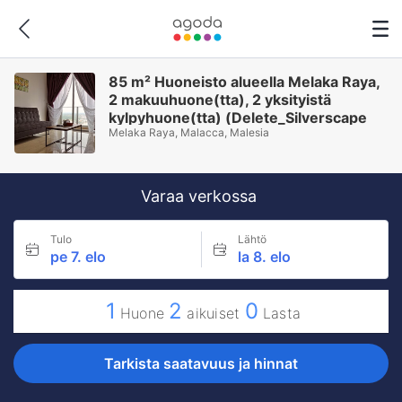
85 m² Huoneisto alueella Melaka Raya,
2 makuuhuone(tta), 2 yksityistä
kylpyhuone(tta) (Delete_Silverscape
Melaka Raya, Malacca, Malesia
Luxury Sea View A23 +Infinity)
Varaa verkossa
Tulo
Lähtö
pe 7. elo
la 8. elo
1
2
0
Huone
aikuiset
Lasta
Tarkista saatavuus ja hinnat