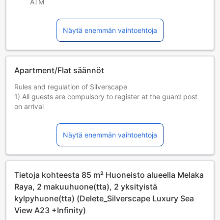
ATM
Näytä enemmän vaihtoehtoja
Apartment/Flat säännöt
Rules and regulation of Silverscape
1) All guests are compulsory to register at the guard post
on arrival
2) No mass gathering, open house and private party hall be
held in the room
Näytä enemmän vaihtoehtoja
3) Must wear proper attire to use common facilities.
4) Swimming pool is 6 pax per time slot (First come first
serve and no booking required)
5) Gym no open
Tietoja kohteesta 85 m² Huoneisto alueella Melaka
6) No cooking is allowed, except prepare baby food, we
only provide induction cooker. Sorry, cooking smell will
Raya, 2 makuuhuone(tta), 2 yksityistä
stick at sofa, bed and curtain and might caused problem to
kylpyhuone(tta) (Delete_Silverscape Luxury Sea
next check in guests.
View A23 +Infinity)
7) No pet allowed, sorry to pet lovers