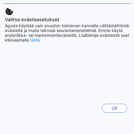
Takaisin huoneisiin ja hintoihin
Valitse evästeasetukset
Agoda käyttää vain sivuston toiminnan kannalta välttämättömiä
evästeitä ja muita teknisiä seurantamenetelmiä. Emme käytä
Näe kaikki arvostelut
analytiikka- tai markkinointievästeitä. Lisätietoja evästeistä saat
klikkaamalla
tästä
.
Suosituimmat kohteet
Suomi
18128 majapaikkaa
Thaimaa
130409 majapaikkaa
OK
Filippiinit
90815 majapaikkaa