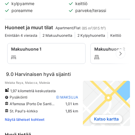
kylpyamme
keittiö
poreamme
parveke/terassi
Huoneet ja muut tilat
Apartment/Flat
(85 m²/915 ft²)
Enintään 4 vierasta
2 Makuuhuonetta
2 Kylpyhuonetta
Keittiö
Makuuhuone 1
Makuuhuone 2
9.0
Harvinaisen hyvä sijainti
Melaka Raya, Malacca, Malesia
1,97 kilometriä keskustasta
Pysäköinti
EI MAKSUJA
A'famosa (Porto De Santiago)
1,01 km
St. Paul's-kirkko
1,85 km
Katso kartta
Näytä läheiset kohteet
Hyvä tietää