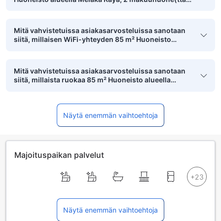
2 yksityistä kylpyhuone(tta) on?
Mitä vahvistetuissa asiakasarvosteluissa sanotaan
siitä, millaisen WiFi-yhteyden 85 m² Huoneisto
alueella Melaka Raya, 2 makuuhuone(tta), 2
yksityistä kylpyhuone(tta) tarjoaa?
Mitä vahvistetuissa asiakasarvosteluissa sanotaan
siitä, millaista ruokaa 85 m² Huoneisto alueella
Melaka Raya, 2 makuuhuone(tta), 2 yksityistä
kylpyhuone(tta) tarjoaa?
Näytä enemmän vaihtoehtoja
Majoituspaikan palvelut
Näytä enemmän vaihtoehtoja