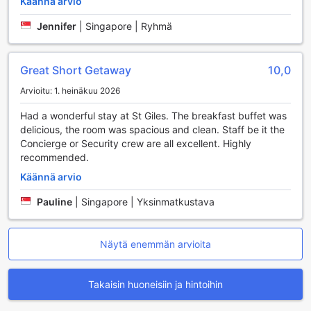
Käännä arvio
mukavuutta ja modernia tyyliä jokaisessa huoneessa.
Huoneet on varustettu tehokkaalla ilmastoinnilla, joka takaa
Jennifer
|
Singapore | Ryhmä
miellyttävän oleskelun kaikissa sääolosuhteissa.
Rentoutumiseen voit käyttää pehmeitä kylpytakkeja, jotka
lisäävät luksustunnelmaa. Huoneissa on myös
Great Short Getaway
10,0
hiustenkuivaaja, jotta voit valmistautua päivääsi
vaivattomasti.
Arvioitu: 1. heinäkuu 2026
Viihde on huomioitu huolellisesti, sillä jokaisessa huoneessa
Had a wonderful stay at St Giles. The breakfast buffet was
on televisio, josta voit nauttia suosikkiohjelmistasi. Pienessä
delicious, the room was spacious and clean. Staff be it the
jääkaapissa säilytät juomat ja välipalat tuoreina, ja minibaari
Concierge or Security crew are all excellent. Highly
tarjoaa lisävalikoimaa. Kahvin ja teen valmistusmahdollisuus
recommended.
tuo mukanaan kodikkuutta, ja kylpyhuoneessa odottavat
laadukkaat hygieniatuotteet. Huoneet on varustettu
Käännä arvio
pimennysverhoilla, jotka takaavat rauhalliset yöunet, ja
Pauline
|
Singapore | Yksinmatkustava
pehmeät vuodevaatteet sekä pyyhkeet lisäävät
mukavuutta ja rentoutumista vierailusi aikana.
Ravintolapalvelut St. Giles Southkey -hotellissa
Näytä enemmän arvioita
St. Giles Southkey -hotelli Johor Bahru'ssa tarjoaa
Takaisin huoneisiin ja hintoihin
vierailleen unohtumatonta ruokailukokemusta, joka yhdistää
paikalliset maut ja kansainväliset herkkuja. Hotellin ravintola