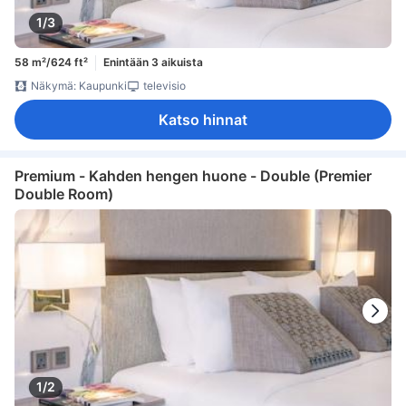
1/3
58 m²/624 ft²
Enintään 3 aikuista
Näkymä: Kaupunki
televisio
Katso hinnat
Premium - Kahden hengen huone - Double (Premier
Double Room)
1/2