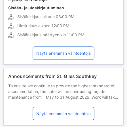
Sisään- ja uloskirjautuminen
Sisäänkirjaus alkaen
03:00 PM
Uloskirjaus alkaen
12:00 PM
Sisäänkirjaus päättyen klo
11:00 PM
Näytä enemmän vaihtoehtoja
Announcements from St. Giles Southkey
To ensure we continue to provide the highest standard of
accommodation, the hotel will be conducting façade
maintenance from 1 May to 31 August 2026. Work will take
place daily between 8:00 AM and 6:00 PM. While we aim
to minimize disruptions, we thank you for your patience
Näytä enemmän vaihtoehtoja
during this period of improvement.