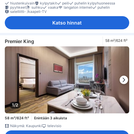
hiustenkuivain
kylpytakit
peili
puhelin kylpyhuoneessa
pyyhkeet
suihku
vaaka
langaton internet
puhelin
satelliitti- /kaapeli-TV
Katso hinnat
Premier King
58 m²/624 ft²
1/2
58 m²/624 ft²
Enintään 3 aikuista
Näkymä: Kaupunki
televisio