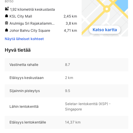
80150
1,92 kilometriä keskustasta
KSL City Mall
2,45 km
Arulmigu Sri Rajakaliamman temppeli
3,8 km
Katso kartta
Johor Bahru City Square
4,71 km
Näytä läheiset kohteet
Hyvä tietää
Vastinetta rahalle
8.7
Etäisyys keskustaan
2 km
Sijainnin pisteytys
9.5
Seletar-lentokenttä (XSP) -
Lähin lentokenttä
Singapore
Etäisyys lentokentälle
14,37 km