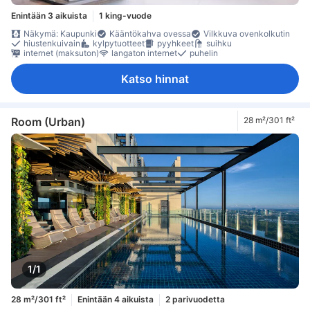
Enintään 3 aikuista
1 king-vuode
Näkymä: Kaupunki
Kääntökahva ovessa
Vilkkuva ovenkolkutin
hiustenkuivain
kylpytuotteet
pyyhkeet
suihku
internet (maksuton)
langaton internet
puhelin
Katso hinnat
Room (Urban)
28 m²/301 ft²
1/1
28 m²/301 ft²
Enintään 4 aikuista
2 parivuodetta