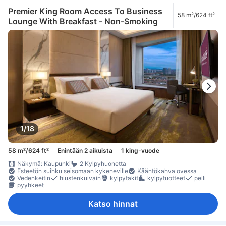
Premier King Room Access To Business
58 m²/624 ft²
Lounge With Breakfast - Non-Smoking
1/18
58 m²/624 ft²
Enintään 2 aikuista
1 king-vuode
Näkymä: Kaupunki
2 Kylpyhuonetta
Esteetön suihku seisomaan kykeneville
Kääntökahva ovessa
Vedenkeitin
hiustenkuivain
kylpytakit
kylpytuotteet
peili
pyyhkeet
Katso hinnat