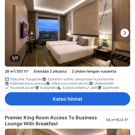
1/7
28 m²/301 ft²
Enintään 2 aikuista
2 yhden hengen vuodetta
Näkymä: Kaupunki
Esteetön suihku seisomaan kykeneville
Kääntökahva ovessa
Vilkkuva ovenkolkutin
Vedenkeitin
hiustenkuivain
kylpytakit
kylpytuotteet
peili
pyyhkeet
Katso hinnat
Premier King Room Access To Business
58 m²/624 ft²
Lounge With Breakfast