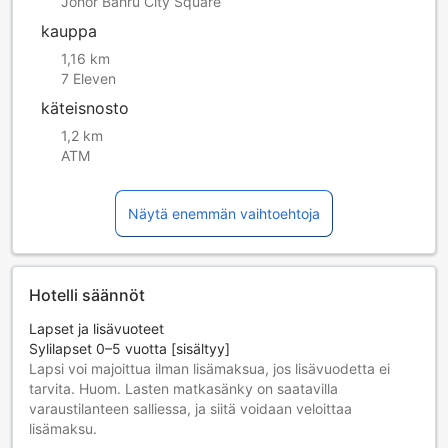
Johor Bahru City Square
kauppa
1,16 km
7 Eleven
käteisnosto
1,2 km
ATM
Näytä enemmän vaihtoehtoja
Hotelli säännöt
Lapset ja lisävuoteet
Sylilapset 0–5 vuotta [sisältyy]
Lapsi voi majoittua ilman lisämaksua, jos lisävuodetta ei
tarvita. Huom. Lasten matkasänky on saatavilla
varaustilanteen salliessa, ja siitä voidaan veloittaa
lisämaksu.