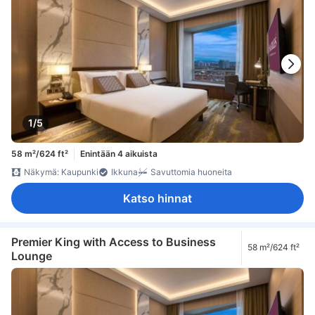
1/5
58 m²/624 ft²
Enintään 4 aikuista
Näkymä: Kaupunki
Ikkuna
Savuttomia huoneita
Katso hinnat
Premier King with Access to Business
58 m²/624 ft²
Lounge