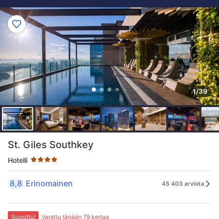
1/39
Tähtiluokitus 4 tähteä
St. Giles Southkey
Hotelli
8,8
Erinomainen
45 403 arviota
Suosittu!
Varattu tänään 79 kertaa