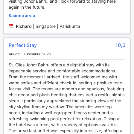
visiting Johor Bahru, and I look forward to staying here
Oleskeluasi
again in the future.
St. Giles Southkey tarjoaa vierailleen laajan valikoiman
Käännä arvio
mukavuuspalveluja, jotka tekevät oleskelusta vaivattoman
ja miellyttävän. Hotellin pyykinpesupalvelut, mukaan lukien
Richard
|
Singapore | Pariskunta
kuivauspalvelu, varmistavat, että vaatteesi pysyvät aina
siisteinä ja raikkaina. Lisäksi voit säilyttää arvotavarasi
turvallisesti hotellin tallelokeroissa, mikä tuo lisäturvaa
Perfect Stay
10,0
matkasi aikana.
Arvioitu: 7. kesäkuu 2026
Hotellin concierge-palvelu on aina valmiina auttamaan
sinua, olipa kyseessä paikallisten nähtävyyksien
St. Giles Johor Bahru offers a delightful stay with its
suositukset tai kuljetusjärjestelyt. Ilmainen Wi-Fi kaikissa
impeccable service and comfortable accommodations.
huoneissa sekä julkisissa tiloissa takaa, että pysyt
From the moment I arrived, the staff welcomed me with
yhteydessä ystäviisi ja perheeseesi tai voit suunnitella
warm smiles and efficient check-in, setting a positive tone
seuraavia seikkailujasi. Luggage storage -palvelu
for my visit. The rooms are modern and spacious, featuring
mahdollistaa matkatavaroidesi säilyttämisen turvallisesti,
chic decor and plush bedding that ensured a restful night's
jotta voit nauttia viimeisistä hetkistäsi Johor Bahru'ssa ilman
sleep. I particularly appreciated the stunning views of the
huolia. Päivittäinen siivouspalvelu pitää huoneesi aina
city skyline from my window. The amenities were top-
siistinä ja kutsuvana, jotta voit rentoutua ja nauttia
notch, including a well-equipped fitness center and a
lomastasi täysin rinnoin.
refreshing swimming pool perfect for relaxation. Dining at
the hotel was a treat, with a variety of options available.
Liikennöintimahdollisuudet St. Giles Southkeyssa
The breakfast buffet was especially impressive, offering a