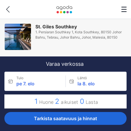
St. Giles Southkey
1. Persiaran Southkey 1, Kota Southkey, 80150 Johor
Bahru, Tebrau, Johor Bahru, Johor, Malesia, 80150
Varaa verkossa
Tulo
Lähtö
pe 7. elo
la 8. elo
1
2
0
Huone
aikuiset
Lasta
Tarkista saatavuus ja hinnat