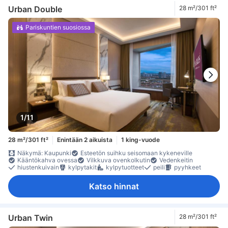
Urban Double
28 m²/301 ft²
Pariskuntien suosiossa
1/11
28 m²/301 ft²
Enintään 2 aikuista
1 king-vuode
Näkymä: Kaupunki
Esteetön suihku seisomaan kykeneville
Kääntökahva ovessa
Vilkkuva ovenkolkutin
Vedenkeitin
hiustenkuivain
kylpytakit
kylpytuotteet
peili
pyyhkeet
Katso hinnat
Urban Twin
28 m²/301 ft²