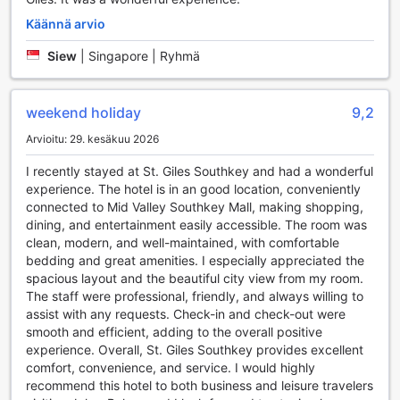
Bahru:ssa.
Käännä arvio
Urheilumahdollisuudet St. Giles Southkeyssa
Siew
|
Singapore | Ryhmä
St. Giles Southkey tarjoaa upeita urheilumahdollisuuksia,
jotka tekevät vierailustasi aktiivisen ja nautinnollisen.
weekend holiday
9,2
Hotellin moderni ja hyvin varusteltu kuntokeskus on avoinna
vuorokauden ympäri, jolloin voit treenata omaan tahtiisi
Arvioitu: 29. kesäkuu 2026
milloin tahansa. Ilmainen kuntokeskus on suunniteltu
I recently stayed at St. Giles Southkey and had a wonderful
vastaamaan niin aloittelijoiden kuin kokeneiden
experience. The hotel is in an good location, conveniently
kuntoilijoiden tarpeita, ja se tarjoaa laajan valikoiman
connected to Mid Valley Southkey Mall, making shopping,
laitteita ja välineitä, jotta voit saavuttaa kuntoilutavoitteesi.
dining, and entertainment easily accessible. The room was
Ulkoilma-altaalla voit nauttia auringosta ja virkistävästä
clean, modern, and well-maintained, with comfortable
vedestä, mikä tekee siitä täydellisen paikan rentoutumiseen
bedding and great amenities. I especially appreciated the
treenin jälkeen. Allasalueelta löytyy myös tyylikäs
spacious layout and the beautiful city view from my room.
allasbaari, jossa voit nauttia virkistäviä juomia ja välipaloja,
The staff were professional, friendly, and always willing to
täydentäen näin urheilupäivääsi. St. Giles Southkey on
assist with any requests. Check-in and check-out were
erinomainen valinta kaikille liikunnan ystäville, jotka
smooth and efficient, adding to the overall positive
arvostavat laadukkaita urheilumahdollisuuksia ja
experience. Overall, St. Giles Southkey provides excellent
rentoutumisen hetkiä kauniissa ympäristössä.
comfort, convenience, and service. I would highly
recommend this hotel to both business and leisure travelers
St. Giles Southkey: Mukavuuspalvelut, Jotka Tehostavat