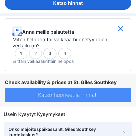
Katso hinnat
Anna meille palautetta
Miten helppoa tai vaikeaa huonetyyppien
vertailu on?
1
2
3
4
Erittäin vaikeaa
Erittäin helppoa
Check availability & prices at St. Giles Southkey
Katso huoneet ja hinnat
Usein Kysytyt Kysymykset
Onko majoituspaikassa St. Giles Southkey
kuntokeskus?