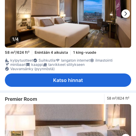
1/4
58 m²/624 ft²
Enintään 4 aikuista
1 king-vuode
kylpytuotteet
Suihkutila
langaton internet
ilmastointi
minibaari
kaappi
tarvikkeet silitykseen
Vauvansänky (pyynnöstä)
Katso hinnat
Premier Room
58 m²/624 ft²