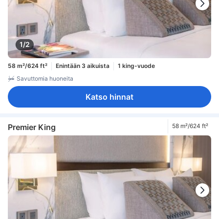
1/2
58 m²/624 ft²
Enintään 3 aikuista
1 king-vuode
Savuttomia huoneita
Katso hinnat
Premier King
58 m²/624 ft²