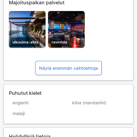
Majoituspaikan palvelut
ulkouima-allas
ravintola
Näytä enemmän vaihtoehtoja
Puhutut kielet
englanti
kiina (mandariini)
malaiji
Hyödyllisiä tietoja