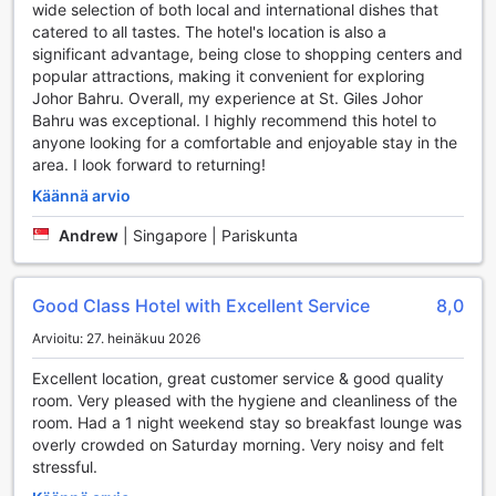
wide selection of both local and international dishes that
St. Giles Southkey tarjoaa erinomaiset
catered to all tastes. The hotel's location is also a
liikennöintimahdollisuudet, jotka tekevät vierailustasi Johor
significant advantage, being close to shopping centers and
Bahru -kaupungissa vaivattoman ja miellyttävän. Hotellin
popular attractions, making it convenient for exploring
valet-pysäköintipalvelu takaa, että voit saapua perille ilman
Johor Bahru. Overall, my experience at St. Giles Johor
huolta auton pysäköinnistä. Asiantunteva henkilökunta
Bahru was exceptional. I highly recommend this hotel to
ottaa huolehtiaksesi ajoneuvostasi, jolloin voit keskittyä
anyone looking for a comfortable and enjoyable stay in the
nauttimaan lomastasi. Hotellissa on myös tilava autopaikka,
area. I look forward to returning!
johon voit pysäköidä oman autosi turvallisesti. Huomaathan
Käännä arvio
kuitenkin, että pysäköintimaksuja sovelletaan, joten
kannattaa varautua siihen budjetoinnissasi.
Andrew
|
Singapore | Pariskunta
Lisäksi St. Giles Southkey tarjoaa kätevän taksipalvelun,
joka on täydellinen vaihtoehto, jos haluat tutustua Johor
Bahruun tai sen ympäristöön ilman omaa autoa. Taksit ovat
Good Class Hotel with Excellent Service
8,0
helposti saatavilla hotellin edustalta, ja voit luottaa siihen,
että pääset määränpäähäsi nopeasti ja mukavasti. Olitpa
Arvioitu: 27. heinäkuu 2026
sitten matkalla ostoksille, nähtävyyksiin tai liiketapaamisiin,
hotellin liikennöintimahdollisuudet tekevät
Excellent location, great customer service & good quality
matkustamisestasi vaivatonta ja nautittavaa.
room. Very pleased with the hygiene and cleanliness of the
room. Had a 1 night weekend stay so breakfast lounge was
Huoneiden Mukavuudet St. Giles Southkeyssa
overly crowded on Saturday morning. Very noisy and felt
stressful.
St. Giles Southkey tarjoaa vierailleen ensiluokkaista