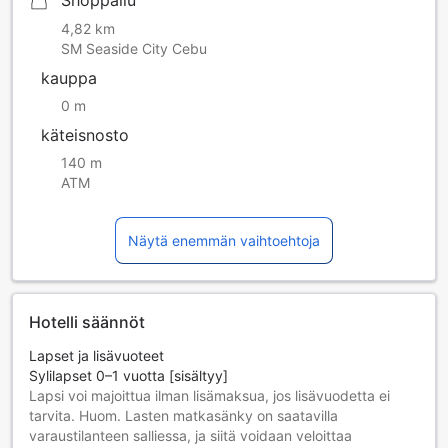
Shoppailu
4,82 km
SM Seaside City Cebu
kauppa
0 m
käteisnosto
140 m
ATM
Näytä enemmän vaihtoehtoja
Hotelli säännöt
Lapset ja lisävuoteet
Sylilapset 0–1 vuotta [sisältyy]
Lapsi voi majoittua ilman lisämaksua, jos lisävuodetta ei
tarvita. Huom. Lasten matkasänky on saatavilla
varaustilanteen salliessa, ja siitä voidaan veloittaa