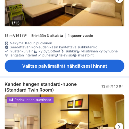
1/13
15 m²/161 ft²
Enintään 3 aikuista
1 queen-vuode
Näkymä: Kadun puoleinen
Säädettävän korkeuden käsin käytettävä suihkutanko
hiustenkuivain
kylpytuotteet
suihku
yksityinen kylpyhuone
langaton internet
puhelin
televisio
ilmastointi
Valitse päivämäärät nähdäksesi hinnat
Kahden hengen standard-huone
13 m²/140 ft²
(Standard Twin Room)
Pariskuntien suosiossa