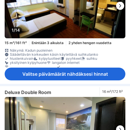
1/14
15 m²/161 ft²
Enintään 3 aikuista
2 yhden hengen vuodetta
Näkymä: Kadun puoleinen
Säädettävän korkeuden käsin käytettävä suihkutanko
hiustenkuivain
kylpytuotteet
pyyhkeet
suihku
yksityinen kylpyhuone
langaton internet
langaton internet (maksuton)
puhelin
Valitse päivämäärät nähdäksesi hinnat
Deluxe Double Room
16 m²/172 ft²