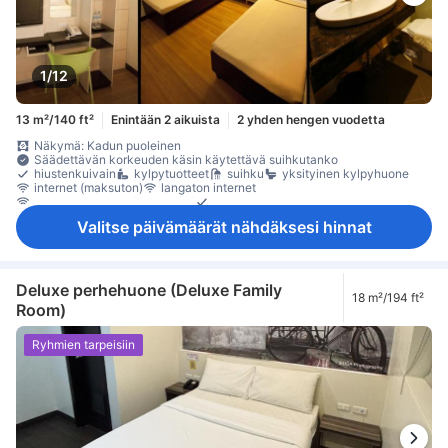
1/12
13 m²/140 ft²
Enintään 2 aikuista
2 yhden hengen vuodetta
Näkymä: Kadun puoleinen
Säädettävän korkeuden käsin käytettävä suihkutanko
hiustenkuivain
kylpytuotteet
suihku
yksityinen kylpyhuone
internet (maksuton)
langaton internet
langaton internet (maksuton)
puhelin
Valitse päivämäärät nähdäksesi hinnat
Deluxe perhehuone (Deluxe Family
18 m²/194 ft²
Room)
Ryhmien tarpeisiin