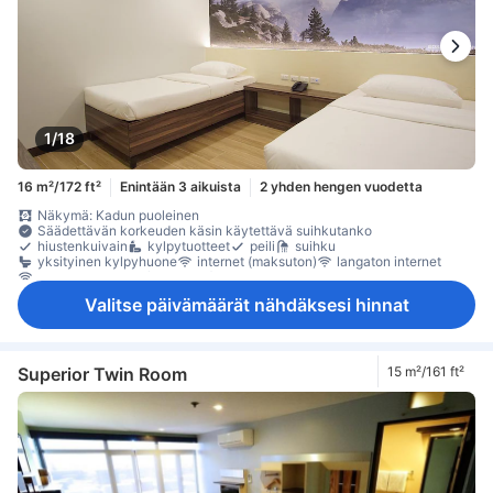
1/18
16 m²/172 ft²
Enintään 3 aikuista
2 yhden hengen vuodetta
Näkymä: Kadun puoleinen
Säädettävän korkeuden käsin käytettävä suihkutanko
hiustenkuivain
kylpytuotteet
peili
suihku
yksityinen kylpyhuone
internet (maksuton)
langaton internet
langaton internet (maksuton)
Valitse päivämäärät nähdäksesi hinnat
Superior Twin Room
15 m²/161 ft²