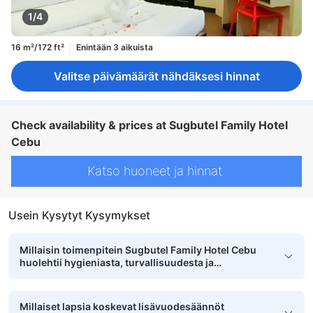
1/4
16 m²/172 ft²
Enintään 3 aikuista
Valitse päivämäärät nähdäksesi hinnat
Check availability & prices at Sugbutel Family Hotel
Cebu
Katso huoneet ja hinnat
Usein Kysytyt Kysymykset
Millaisin toimenpitein Sugbutel Family Hotel Cebu
huolehtii hygieniasta, turvallisuudesta ja
puhtaudesta?
Millaiset lapsia koskevat lisävuodesäännöt