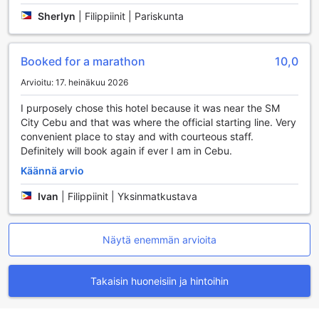
Sherlyn
|
Filippiinit | Pariskunta
Sugbutel Family Hotelin Huoneen Mukavuudet
Sugbutel Family Hotel tarjoaa vierailleen nykyaikaisia ja
Booked for a marathon
10,0
mukautettuja huoneita, joissa on kaikki tarvittavat
mukavuudet täydellisen loman viettämiseksi. Huoneissa on
Arvioitu: 17. heinäkuu 2026
tehokas ilmastointi, joka takaa miellyttävän sisäilman
lämpötilan, olipa ulkona kuinka kuuma tahansa. Lisäksi
I purposely chose this hotel because it was near the SM
jokaisessa huoneessa on moderni televisio, joka tarjoaa
City Cebu and that was where the official starting line. Very
laajan valikoiman satelliitti- ja kaapelikanavia, jotta voit
convenient place to stay and with courteous staff.
nauttia suosikkiohjelmistasi ja elokuvistasi rentouttavina
Definitely will book again if ever I am in Cebu.
iltoina.
Käännä arvio
Vieraiden mukavuuden takaamiseksi huoneissa on myös
hiustenkuivaaja, joka helpottaa hiusten laittamista
Ivan
|
Filippiinit | Yksinmatkustava
matkustamisen jälkeen. Huoneet on varustettu ilmaisella
pullovedellä, jotta voit pysyä nesteytettynä koko päivän
ajan, sekä korkealaatuisilla hygieniatuotteilla, jotka lisäävät
Näytä enemmän arvioita
vierailusi mukavuutta. Pehmeät lakanat ja pyyhkeet
viimeistelevät huoneen tunnelman, tarjoten sinulle
rauhallisen ja rentouttavan ympäristön, jossa voit nauttia
Takaisin huoneisiin ja hintoihin
lomastasi Cebuissa.
Ravintolapalvelut Sugbutel Family Hotelissa