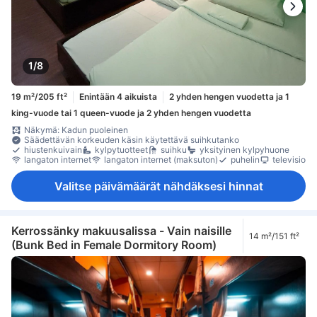
1/8
19 m²/205 ft²
Enintään 4 aikuista
2 yhden hengen vuodetta ja 1
king-vuode tai 1 queen-vuode ja 2 yhden hengen vuodetta
Näkymä: Kadun puoleinen
Säädettävän korkeuden käsin käytettävä suihkutanko
hiustenkuivain
kylpytuotteet
suihku
yksityinen kylpyhuone
langaton internet
langaton internet (maksuton)
puhelin
televisio
Valitse päivämäärät nähdäksesi hinnat
Kerrossänky makuusalissa - Vain naisille
14 m²/151 ft²
(Bunk Bed in Female Dormitory Room)