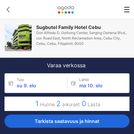
Sugbutel Family Hotel Cebu
Don Alfredo D. Gothong Center, Serging Osmena Blvd.,
cor. Road East, North Reclamation Area, Cebu City,
Cebu, Cebu, Filippiinit, 6000
Varaa verkossa
Tulo
Lähtö
su 9. elo
ma 10. elo
1
2
0
Huone
aikuiset
Lasta
Tarkista saatavuus ja hinnat