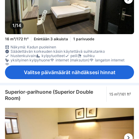
1/14
16 m²/172 ft²
Enintään 3 aikuista
1 parivuode
Näkymä: Kadun puoleinen
Säädettävän korkeuden käsin käytettävä suihkutanko
hiustenkuivain
kylpytuotteet
peili
suihku
yksityinen kylpyhuone
internet (maksuton)
langaton internet
langaton internet (maksuton)
Valitse päivämäärät nähdäksesi hinnat
Superior-parihuone (Superior Double
15 m²/161 ft²
Room)