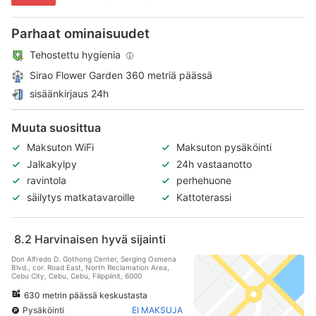
Parhaat ominaisuudet
Tehostettu hygienia
Sirao Flower Garden 360 metriä päässä
sisäänkirjaus 24h
Muuta suosittua
Maksuton WiFi
Maksuton pysäköinti
Jalkakylpy
24h vastaanotto
ravintola
perhehuone
säilytys matkatavaroille
Kattoterassi
8.2
Harvinaisen hyvä sijainti
Don Alfredo D. Gothong Center, Serging Osmena
Blvd., cor. Road East, North Reclamation Area,
Cebu City, Cebu, Cebu, Filippiinit, 6000
630 metrin päässä keskustasta
Pysäköinti
EI MAKSUJA