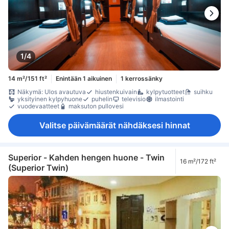
1/4
14 m²/151 ft²
Enintään 1 aikuinen
1 kerrossänky
Näkymä: Ulos avautuva
hiustenkuivain
kylpytuotteet
suihku
yksityinen kylpyhuone
puhelin
televisio
ilmastointi
vuodevaatteet
maksuton pullovesi
Valitse päivämäärät nähdäksesi hinnat
Superior - Kahden hengen huone - Twin
16 m²/172 ft²
(Superior Twin)