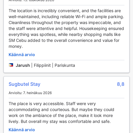
vaan se on olennainen osa hotellin yhteisöllistä henkeä,
jossa jokainen vieras voi tuntea itsensä kotoisaksi ja osaksi
The location is incredibly convenient, and the facilities are
perhettä.
well-maintained, including reliable Wi-Fi and ample parking.
Cleanliness throughout the property was impeccable, and
Sugbutel Family Hotelin Kätevät Palvelut
the staff were attentive and helpful. Housekeeping ensured
everything was spotless, while nearby shopping malls like
Sugbutel Family Hotel tarjoaa vierailleen monia käteviä
SM Cebu added to the overall convenience and value for
palveluja, jotka tekevät oleskelusta entistä mukavampaa ja
money.
vaivattomampaa. Hotellissa on saatavilla pesulapalvelu,
joka huolehtii vaatteidesi puhtaudesta, jotta voit keskittyä
Käännä arvio
lomasi nauttimiseen. Lisäksi hotellin concierge-palvelu on
Jarush
|
Filippiinit | Pariskunta
valmiina auttamaan sinua kaikissa kysymyksissäsi ja
järjestelyissäsi, olipa kyseessä retkien varaaminen tai
paikallisten nähtävyyksien suosittelu. Wi-fi-yhteys on
Sugbutel Stay
8,8
saatavilla kaikissa hotellin yleisissä tiloissa sekä kaikissa
huoneissa, joten voit pysyä yhteydessä ystäviisi ja
Arvioitu: 7. heinäkuu 2026
perheeseesi tai suunnitella seuraavaa seikkailuasi helposti.
Hotellissa on myös mukautettu tupakointialue, joka takaa,
The place is very accessible. Staff were very
että tupakoijat voivat nauttia savukkeestaan ilman häiriöitä.
accommodating and courteous. But maybe they could
Liikematkailijoille on tarjolla executive lounge -pääsy, joka
work on the ambiance of the place, make it look more
tarjoaa rauhallisen ympäristön työskentelyyn tai
lively. But overall my stay was comfortable and safe.
rentoutumiseen. Luggage storage -palvelu varmistaa, että
Käännä arvio
voit tutustua Cebu Cityyn ilman ylimääräistä painolastia.