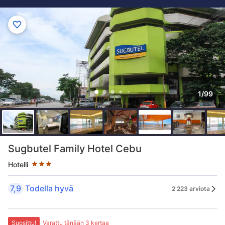
1/99
Tähtiluokitus 3 tähteä
Sugbutel Family Hotel Cebu
Hotelli
7,9
Todella hyvä
2 223 arviota
Suosittu!
Varattu tänään 3 kertaa