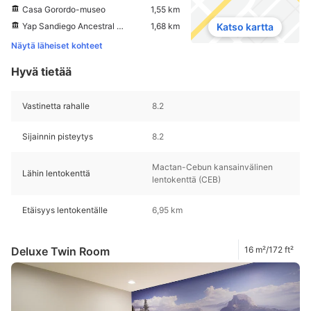
Casa Gorordo-museo
1,55 km
Yap Sandiego Ancestral House
1,68 km
Katso kartta
Näytä läheiset kohteet
Hyvä tietää
Vastinetta rahalle
8.2
Sijainnin pisteytys
8.2
Mactan-Cebun kansainvälinen
Lähin lentokenttä
lentokenttä (CEB)
Etäisyys lentokentälle
6,95 km
Deluxe Twin Room
16 m²/172 ft²