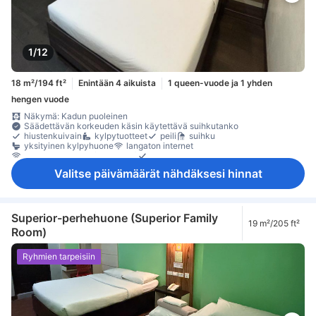
1/12
18 m²/194 ft²
Enintään 4 aikuista
1 queen-vuode ja 1 yhden
hengen vuode
Näkymä: Kadun puoleinen
Säädettävän korkeuden käsin käytettävä suihkutanko
hiustenkuivain
kylpytuotteet
peili
suihku
yksityinen kylpyhuone
langaton internet
langaton internet (maksuton)
puhelin
Valitse päivämäärät nähdäksesi hinnat
Superior-perhehuone (Superior Family
19 m²/205 ft²
Room)
Ryhmien tarpeisiin