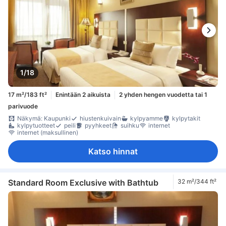
1/18
17 m²/183 ft²
Enintään 2 aikuista
2 yhden hengen vuodetta tai 1
parivuode
Näkymä: Kaupunki
hiustenkuivain
kylpyamme
kylpytakit
kylpytuotteet
peili
pyyhkeet
suihku
internet
internet (maksullinen)
Katso hinnat
Standard Room Exclusive with Bathtub
32 m²/344 ft²