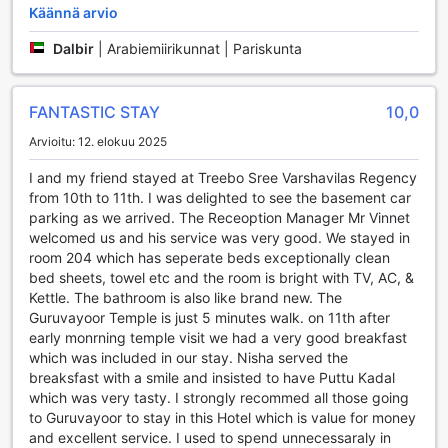
Käännä arvio
Sands Seaview Hotel yhdistää urheilun ja rentoutumisen
ainutlaatuisella tavalla, tarjoten unohtumattoman elämyksen
Dalbir
|
Arabiemiirikunnat | Pariskunta
jokaiselle vierailijalle.
Mukavuudet Sun & Sands Seaview Hotelissa
FANTASTIC STAY
10,0
Sun & Sands Seaview Hotel tarjoaa vierailleen erinomaisia
Arvioitu: 12. elokuu 2025
mukavuuksia, jotka tekevät oleskelusta Dubaihin
I and my friend stayed at Treebo Sree Varshavilas Regency
unohtumatonta. Hotellin 24 tunnin huonepalvelu takaa, että
from 10th to 11th. I was delighted to see the basement car
voit nauttia herkullisista aterioista ja juomista milloin
parking as we arrived. The Receoption Manager Mr Vinnet
tahansa, olipa kyseessä kiireinen aamu tai myöhäinen ilta.
welcomed us and his service was very good. We stayed in
Lisäksi hotellin pesulapalvelut, mukaan lukien
room 204 which has seperate beds exceptionally clean
kuivauspalvelu, pitävät vaatteesi siisteinä ja raikkaina koko
bed sheets, towel etc and the room is bright with TV, AC, &
loman ajan. Huoneissa on myös tallelokerot, jotka tarjoavat
Kettle. The bathroom is also like brand new. The
turvallisen paikan arvotavaroillesi, ja concierge-palvelu
Guruvayoor Temple is just 5 minutes walk. on 11th after
auttaa sinua järjestämään paikallisia aktiviteetteja ja
early monrning temple visit we had a very good breakfast
nähtävyyksiä.
which was included in our stay. Nisha served the
Hotellin mukavuudet eivät rajoitu vain huonepalveluihin.
breaksfast with a smile and insisted to have Puttu Kadal
Ilmainen Wi-Fi kaikissa huoneissa ja julkisissa tiloissa pitää
which was very tasty. I strongly recommed all those going
sinut yhteydessä ystäviisi ja perheeseesi, ja voit jakaa
to Guruvayoor to stay in this Hotel which is value for money
matkasi hetkiä sosiaalisessa mediassa vaivatta. Luggage
and excellent service. I used to spend unnecessaraly in
storage -palvelu mahdollistaa matkatavaroiden