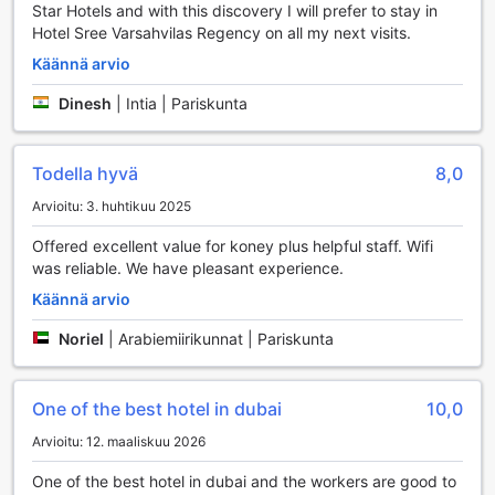
Star Hotels and with this discovery I will prefer to stay in
säilyttämisen turvallisesti, jotta voit nauttia viimeisistä
Hotel Sree Varsahvilas Regency on all my next visits.
lomapäivistäsi ilman huolia. Hotellin oma kätevä myymälä
tarjoaa kaiken tarvittavan, olipa kyseessä pikkuherkku tai
Käännä arvio
matkatarvikkeet. Ja kun kaipaat hetken rauhoittumista,
hotellin merkitty tupakointialue tarjoaa mukavan paikan
Dinesh
|
Intia | Pariskunta
rentoutua.
Kuljetuspalvelut Sun & Sands Seaview Hotelissa
Todella hyvä
8,0
Arvioitu: 3. huhtikuu 2025
Sun & Sands Seaview Hotel tarjoaa vierailleen erinomaiset
kuljetuspalvelut, jotka tekevät matkustamisesta vaivatonta
Offered excellent value for koney plus helpful staff. Wifi
ja miellyttävää. Hotelli tarjoaa kätevän
was reliable. We have pleasant experience.
lentokenttäkuljetuksen, joka helpottaa saapumista ja lähtöä
Dubain vilkkaasta kansainvälisestä lentokentästä. Tämä
Käännä arvio
palvelu on suunniteltu erityisesti matkailijoille, jotka
Noriel
|
Arabiemiirikunnat | Pariskunta
arvostavat mukavuutta ja nopeutta saapuessaan uuteen
kohteeseen.
Lisäksi hotellissa on mahdollisuus vuokrata auto, mikä
One of the best hotel in dubai
10,0
antaa vieraillesi vapauden tutustua Dubaihin omaan tahtiin.
Olipa kyseessä sitten lyhyt retki kaupungin nähtävyyksiin
Arvioitu: 12. maaliskuu 2026
tai pidempi matka ympäröivään alueeseen, autonvuokraus
tekee matkasta joustavaa ja mielekästä. Hotelli tarjoaa
One of the best hotel in dubai and the workers are good to