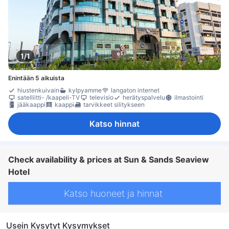
1/1
Enintään 5 aikuista
hiustenkuivain
kylpyamme
langaton internet
satelliitti- /kaapeli-TV
televisio
herätyspalvelu
ilmastointi
jääkaappi
kaappi
tarvikkeet silitykseen
Katso hinnat
Check availability & prices at Sun & Sands Seaview
Hotel
Katso huoneet ja hinnat
Usein Kysytyt Kysymykset