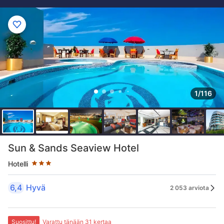
1/116
Tähtiluokitus 3 tähteä
Sun & Sands Seaview Hotel
Hotelli
6,4
Hyvä
2 053 arviota
Suosittu!
Varattu tänään 31 kertaa