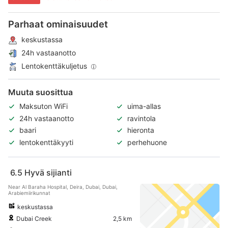
Parhaat ominaisuudet
keskustassa
24h vastaanotto
Lentokenttäkuljetus
Muuta suosittua
Maksuton WiFi
uima-allas
24h vastaanotto
ravintola
baari
hieronta
lentokenttäkyyti
perhehuone
6.5
Hyvä sijianti
Near Al Baraha Hospital, Deira, Dubai, Dubai,
Arabiemiirikunnat
keskustassa
Dubai Creek
2,5 km