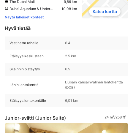
The Dubai Mall
9,86 km
Dubai Aquarium & Underwater Zoo
10,08 km
Katso kartta
Näytä läheiset kohteet
Hyvä tietää
Vastinetta rahalle
6.4
Etäisyys keskustaan
2.5 km
Sijainnin pisteytys
6.5
Dubain kansainvälinen lentokenttä
Lähin lentokenttä
(DXB)
Etäisyys lentokentälle
6,01 km
Junior-sviitti (Junior Suite)
24 m²/258 ft²