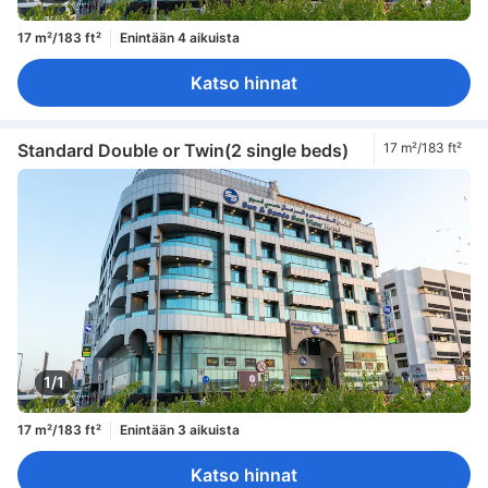
17 m²/183 ft²
Enintään 4 aikuista
Katso hinnat
Standard Double or Twin(2 single beds)
17 m²/183 ft²
1/1
17 m²/183 ft²
Enintään 3 aikuista
Katso hinnat