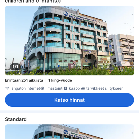
children and 0 infants))
1/1
Enintään 251 aikuista
1 king-vuode
langaton internet
ilmastointi
kaappi
tarvikkeet silitykseen
Katso hinnat
Standard