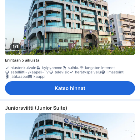
1/1
Enintään 5 aikuista
hiustenkuivain
kylpyamme
suihku
langaton internet
satelliitti- /kaapeli-TV
televisio
herätyspalvelu
ilmastointi
jääkaappi
kaappi
Katso hinnat
Juniorsviitti (Junior Suite)