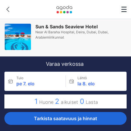
Sun & Sands Seaview Hotel
Near Al Baraha Hospital, Deira, Dubai, Dubai,
Arabiemiirikunnat
Varaa verkossa
Tulo
Lähtö
pe 7. elo
la 8. elo
1
2
0
Huone
aikuiset
Lasta
Tarkista saatavuus ja hinnat