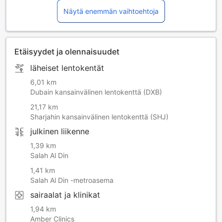
patience and understanding while we complete the
Näytä enemmän vaihtoehtoja
necessary improvements. Thank you for your continued
support.
Etäisyydet ja olennaisuudet
läheiset lentokentät
6,01 km
Dubain kansainvälinen lentokenttä (DXB)
21,17 km
Sharjahin kansainvälinen lentokenttä (SHJ)
julkinen liikenne
1,39 km
Salah Al Din
1,41 km
Salah Al Din -metroasema
sairaalat ja klinikat
1,94 km
Amber Clinics