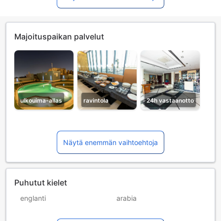
Majoituspaikan palvelut
ulkouima-allas
ravintola
24h vastaanotto
Näytä enemmän vaihtoehtoja
Puhutut kielet
englanti
arabia
hindi
ranska