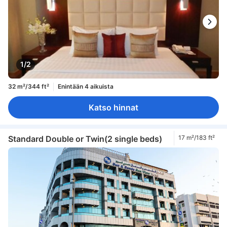
1/2
32 m²/344 ft²
Enintään 4 aikuista
Katso hinnat
Standard Double or Twin(2 single beds)
17 m²/183 ft²