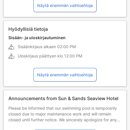
Näytä enemmän vaihtoehtoja
saksa
sinhali
tamili
venäjä
Hyödyllisiä tietoja
Sisään- ja uloskirjautuminen
Sisäänkirjaus alkaen
02:00 PM
Uloskirjaus päättyen klo
12:00 PM
Näytä enemmän vaihtoehtoja
Announcements from Sun & Sands Seaview Hotel
Please be informed that our swimming pool is temporarily
closed due to major maintenance work and will remain
closed until further notice. We sincerely apologize for any
inconvenience this may cause and appreciate your