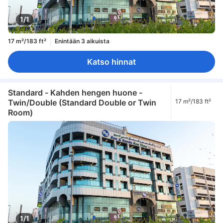
1/1
17 m²/183 ft²
Enintään 3 aikuista
Katso hinnat
Standard - Kahden hengen huone -
Twin/Double (Standard Double or Twin
17 m²/183 ft²
Room)
1/1