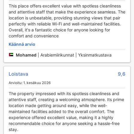
energiset DJ:t, jotka pitävät tunnelman korkealla. Olitpa
This place offers excellent value with spotless cleanliness
sitten tanssimassa ystävien kanssa tai vain nauttimassa
and attentive staff that make the experience seamless. The
musiikista, tämä yökerho on täydellinen paikka elää hetkiä
location is unbeatable, providing stunning views that pair
täynnä iloa ja energiaa. Kun kaipaat rauhoittumista, hotellin
perfectly with reliable Wi-Fi and well-maintained facilities.
tarjoamat hierontapalvelut ovat oiva vaihtoehto
Overall, it's a fantastic choice for anyone looking for
rentoutumiseen ja stressin purkamiseen. Ammattitaitoiset
comfort and convenience
terapeutit tarjoavat erilaisia hierontahoitoja, jotka virkistävät
kehoa ja mieltä, ja antavat sinulle mahdollisuuden nauttia
Käännä arvio
täydellisestä lomasta.
Mohamed
|
Arabiemiirikunnat | Yksinmatkustava
Urheilumahdollisuudet Sun & Sands Seaview Hotelissa
Loistava
9,6
Sun & Sands Seaview Hotel tarjoaa vierailleen erinomaiset
urheilumahdollisuudet, jotka tekevät lomastasi aktiivisen ja
Arvioitu: 1. kesäkuu 2026
nautinnollisen. Ulkouima-allas on täydellinen paikka
virkistäytyä kuumina päivinä ja nauttia auringosta. Altaan
The property impressed with its spotless cleanliness and
ympärillä on tilaa rentoutua ja nauttia kauniista
attentive staff, creating a welcoming atmosphere. Its prime
merinäköaloista, mikä tekee siitä ihanteellisen paikan sekä
location made getting around easy, while the well-
uintiin että rentoutumiseen.
maintained facilities added to the overall comfort. The
Lisäksi hotellin allasbaarissa voit nauttia virkistäviä juomia ja
experience offered excellent value, making it a highly
kevyitä välipaloja uinnin jälkeen. Tämä on täydellinen
recommendable choice for anyone seeking a hassle-free
paikka kerätä voimia päivän aktiviteeteista tai vain nauttia
stay.
rauhallisesta hetkestä ystävien tai perheen kanssa. Sun &