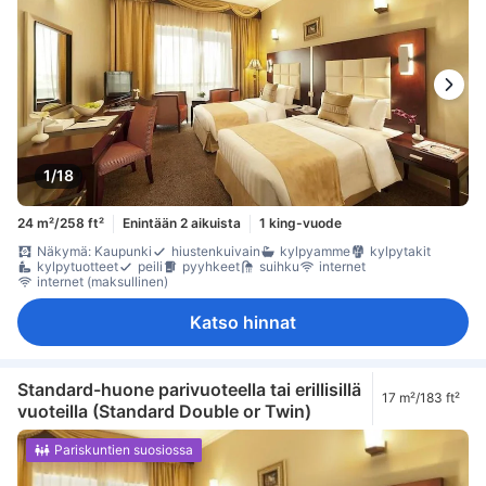
1/18
24 m²/258 ft²
Enintään 2 aikuista
1 king-vuode
Näkymä: Kaupunki
hiustenkuivain
kylpyamme
kylpytakit
kylpytuotteet
peili
pyyhkeet
suihku
internet
internet (maksullinen)
Katso hinnat
Standard-huone parivuoteella tai erillisillä
17 m²/183 ft²
vuoteilla (Standard Double or Twin)
Pariskuntien suosiossa