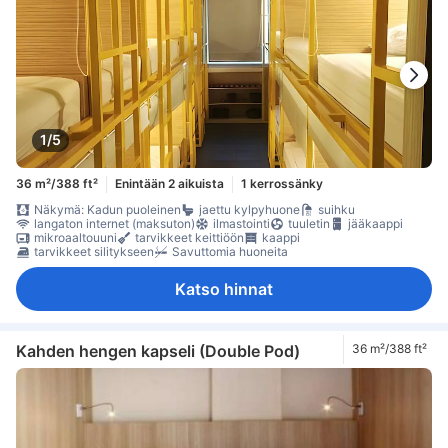
1/5
36 m²/388 ft²
Enintään 2 aikuista
1 kerrossänky
Näkymä: Kadun puoleinen
jaettu kylpyhuone
suihku
langaton internet (maksuton)
ilmastointi
tuuletin
jääkaappi
mikroaaltouuni
tarvikkeet keittiöön
kaappi
tarvikkeet silitykseen
Savuttomia huoneita
Katso hinnat
Kahden hengen kapseli (Double Pod)
36 m²/388 ft²