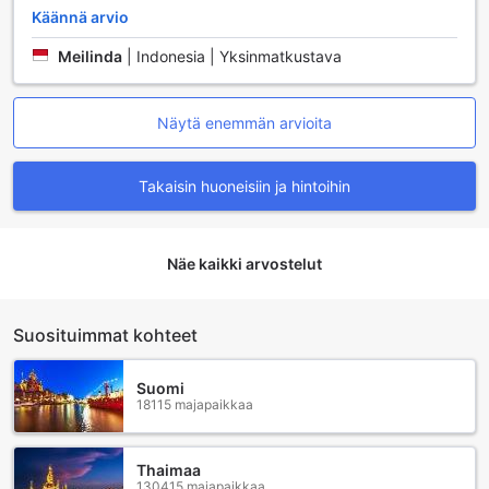
yöunen ja virkistävän ympäristön, jossa voit rentoutua
Käännä arvio
pitkän päivän jälkeen.
Lisäksi jokaisessa huoneessa on jääkaappi, joka tarjoaa
Meilinda
|
Indonesia | Yksinmatkustava
kätevän vaihtoehdon pienten välipalojen ja juomien
säilyttämiseen. Voit nauttia kylmiä juomia tai säilyttää
tuoreita hedelmiä helposti saatavilla, mikä tekee
Näytä enemmän arvioita
oleskelustasi entistä mukavammaksi. Teduh Hostelin
huonevarustelu yhdistää mukavuuden ja käytännöllisyyden,
luoden täydelliset puitteet unohtumattomalle vierailulle
Takaisin huoneisiin ja hintoihin
Jakartassa.
Teduh Hostelin Ruokailumahdollisuudet
Näe kaikki arvostelut
Teduh Hostel Kota Tuassa ruokailu on suunniteltu
tarjoamaan vieraille mukautuva ja mukava kokemus.
Yhteinen keittiö on täydellinen paikka, jossa voit valmistaa
Suosituimmat kohteet
omia aterioitasi ja jakaa herkullisia hetkiä muiden vieraiden
kanssa. Keittiössä on kaikki tarvittavat välineet, joten voit
Suomi
kokeilla paikallisia reseptejä tai valmistaa
18115 majapaikkaa
suosikkiannoksiasi. Tämä yhteisöllinen ympäristö tekee
ruoanlaitosta hauskaa ja sosiaalista, luoden samalla uusia
ystävyyssuhteita.
Thaimaa
Aamiaisbuffetti on yksi Teduh Hostelin kohokohdista,
130415 majapaikkaa