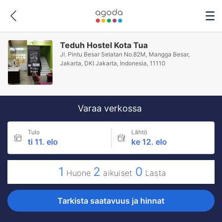
Teduh Hostel Kota Tua
Jl. Pintu Besar Selatan No.82M, Mangga Besar,
Jakarta, DKI Jakarta, Indonesia, 11110
Varaa verkossa
Tulo
Lähtö
ti 11. elo
ke 12. elo
1
2
0
Huone
aikuiset
Lasta
Tarkista saatavuus ja hinnat