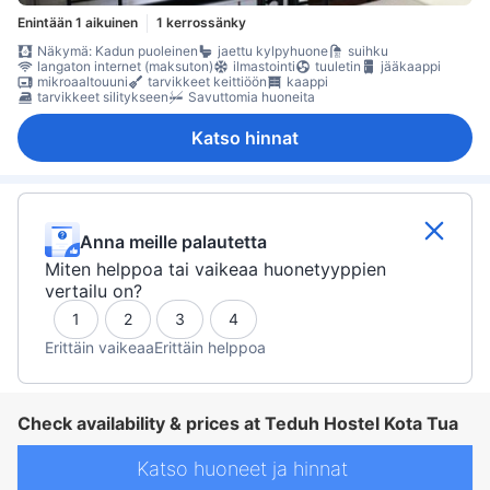
Enintään 1 aikuinen
1 kerrossänky
Näkymä: Kadun puoleinen
jaettu kylpyhuone
suihku
langaton internet (maksuton)
ilmastointi
tuuletin
jääkaappi
mikroaaltouuni
tarvikkeet keittiöön
kaappi
tarvikkeet silitykseen
Savuttomia huoneita
Katso hinnat
Anna meille palautetta
Miten helppoa tai vaikeaa huonetyyppien
vertailu on?
1
2
3
4
Erittäin vaikeaa
Erittäin helppoa
Check availability & prices at Teduh Hostel Kota Tua
Katso huoneet ja hinnat