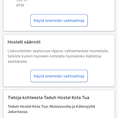
ATM
Näytä enemmän vaihtoehtoja
Hostelli säännöt
Lisävuoteiden saatavuus riippuu valitsemastasi huoneesta;
tarkista kunkin huoneen kohdalta huonekoko lisätietoa
saadaksesi.
Kun varaat enemmän kuin 5 huonetta, eri käytännöt ja
ehdot saattavat päteä.
Näytä enemmän vaihtoehtoja
Majoittujan minimi-ikä: 17 vuotta
Tietoja kohteesta Teduh Hostel Kota Tua
Teduh Hostel Kota Tua: Mukavuutta ja Kätevyyttä
Jakartassa