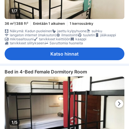
1/7
36 m²/388 ft²
Enintään 1 aikuinen
1 kerrossänky
Näkymä: Kadun puoleinen
jaettu kylpyhuone
suihku
langaton internet (maksuton)
ilmastointi
tuuletin
jääkaappi
mikroaaltouuni
tarvikkeet keittiöön
kaappi
tarvikkeet silitykseen
Savuttomia huoneita
Katso hinnat
Bed in 4-Bed Female Dormitory Room
1/5