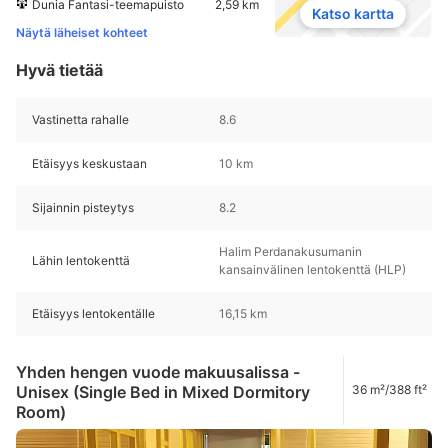
Dunia Fantasi-teemapuisto
2,59 km
Katso kartta
Näytä läheiset kohteet
Hyvä tietää
Vastinetta rahalle
8.6
Etäisyys keskustaan
10 km
Sijainnin pisteytys
8.2
Halim Perdanakusumanin
Lähin lentokenttä
kansainvälinen lentokenttä (HLP)
Etäisyys lentokentälle
16,15 km
Yhden hengen vuode makuusalissa -
Unisex (Single Bed in Mixed Dormitory
36 m²/388 ft²
Room)