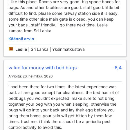
I like this place. Rooms are very good. big space boxes for
pyykinpesupalvelu sekä kuivapesu, joten voit huoletta
bags. Ac and other facilitesa are good. staff good. little bit
nauttia matkasta ilman huolta vaatteiden puhdistamisesta.
difficult to find. please come railway station side it is easy.
Ilmainen Wi-Fi on saatavilla kaikissa huoneissa ja myös
some time other side main gate is closed. you can keep
julkisilla alueilla, mikä mahdollistaa yhteydenpidon ystäviin
your bags . staff friendly. I go there next time. Leslie
ja perheeseen tai työasioiden hoitamisen vaivatta.
kumara from Sri Lanka
Lisäksi hotellissa on erikseen merkitty tupakointialue, joka
Käännä arvio
takaa, että tupakoijat voivat nauttia savukettaan
mukavassa ympäristössä. Nopea sisään- ja
Leslie
|
Sri Lanka | Yksinmatkustava
uloskirjautuminen sekä matkatavaroiden säilytys tekevät
saapumisesta ja lähtemisestä sujuvaa. Teduh Hostel Kota
Tua tarjoaa myös kätevän kaupan, josta löydät kaiken
value for money with bed bugs
6,4
tarvittavan, sekä päivittäisen siivouspalvelun, joka pitää
huoneesi siistinä ja viihtyisänä. Kaikki nämä palvelut
Arvioitu: 26. helmikuu 2020
yhdessä tekevät Teduh Hostelista erinomaisen valinnan
i had been there for two times. the latest experience was
matkailijoille, jotka arvostavat mukavuutta ja
bad. all are good except for cleanliness. the bed has lot of
käytännöllisyyttä.
bedbugs you wouldnt expected. make sure to not bring
together your beg with you when sleeping. otherwise the
Teduh Hostel Kota Tua: Erinomaiset
bugs will go into your back and lay their egg before you
Kuljetusmahdollisuudet
bring them home. your skin will get bitten by them few
times. trust me. i think there should be a periodic pest
Teduh Hostel Kota Tua tarjoaa vierailleen erinomaiset
control activity to avoid this.
kuljetuspalvelut, jotka tekevät liikkumisesta Jakartassa