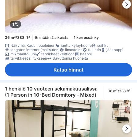
1/5
36 m²/388 ft²
Enintään 2 aikuista
1 kerrossänky
Näkymä: Kadun puoleinen
jaettu kylpyhuone
suihku
langaton internet (maksuton)
ilmastointi
tuuletin
jääkaappi
mikroaaltouuni
tarvikkeet keittiöön
kaappi
tarvikkeet silitykseen
Savuttomia huoneita
Katso hinnat
1 henkilö 10 vuoteen sekamakuusalissa
36 m²/388 ft²
(1 Person in 10-Bed Dormitory - Mixed)