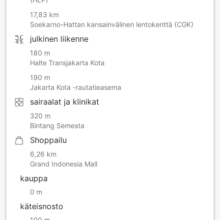
17,83 km
Soekarno-Hattan kansainvälinen lentokenttä (CGK)
julkinen liikenne
180 m
Halte Transjakarta Kota
190 m
Jakarta Kota -rautatieasema
sairaalat ja klinikat
320 m
Bintang Semesta
Shoppailu
6,26 km
Grand Indonesia Mall
kauppa
0 m
käteisnosto
100 m