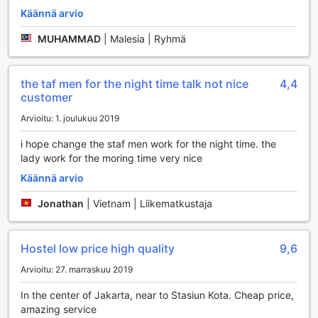
vaivatonta ja miellyttävää. Hostellin sijainti historiallisessa
Käännä arvio
Kota Tuan alueessa mahdollistaa helpon pääsyn kaupungin
tärkeimpiin nähtävyyksiin, ja vieraat voivat nauttia
MUHAMMAD
|
Malesia | Ryhmä
kävelyretkistä vanhojen rakennusten ja kulttuuriperinnön
keskellä.
Lisäksi Teduh Hostel tarjoaa kätevän
the taf men for the night time talk not nice
4,4
pysäköintimahdollisuuden, mutta on hyvä huomioida, että
customer
pysäköintimaksuja sovelletaan. Tämä mahdollistaa sen, että
Arvioitu: 1. joulukuu 2019
vieraat voivat saapua omalla autolla ilman huolta
parkkipaikan löytämisestä. Hostellin henkilökunta on myös
i hope change the staf men work for the night time. the
valmis auttamaan vieraita kuljetusjärjestelyissä ja
lady work for the moring time very nice
opastamaan paikallisissa liikennevaihtoehdoissa, jotta
Käännä arvio
jokainen voi tutustua Jakartaan helposti ja vaivattomasti.
Jonathan
|
Vietnam | Liikematkustaja
Teduh Hostelin Huonevarustelu
Teduh Hostel Kota Tuassa, Jakarta, majoitus tarjoaa
Hostel low price high quality
9,6
vierailleen modernit ja mukautuvat huonevarustelut, jotka
tekevät oleskelustasi miellyttävän ja rentouttavan.
Arvioitu: 27. marraskuu 2019
Huoneissa on tehokas ilmastointi, joka takaa miellyttävän
lämpötilan, riippumatta siitä, kuinka kuuma ja kostea
In the center of Jakarta, near to Stasiun Kota. Cheap price,
Jakartan sää saattaa olla. Tämä mahdollistaa rauhallisen
amazing service