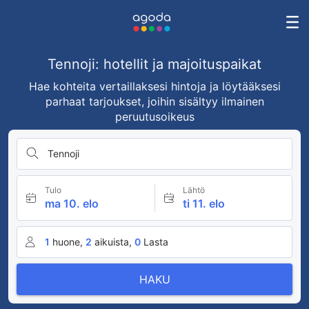
Tennoji: hotellit ja majoituspaikat
Hae kohteita vertaillaksesi hintoja ja löytääksesi
parhaat tarjoukset, joihin sisältyy ilmainen
peruutusoikeus
Tennoji
Tulo
Lähtö
ma 10. elo
ti 11. elo
1
huone,
2
aikuista,
0
Lasta
HAKU