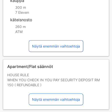
kauppa
300 m
7 Eleven
käteisnosto
260 m
ATM
Näytä enemmän vaihtoehtoja
Apartment/Flat säännöt
HOUSE RULE
WHEN YOU CHECK IN YOU PAY SECURITY DEPOSIT RM
150 ( REFUNDABLE )
AND I WILL TRANSFER TO YOU WHEN YOU CHECK OUT
Näytä enemmän vaihtoehtoja
PLEASE
INSTANT TRANSFER RM150 DEPOSIT TO MY
MAYBANK ACCOUNT