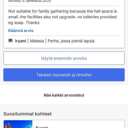
Arvioitu: 5. tammikuu 2025
Not suitable for family gathering because the hall space is
small..the facilities also not upgrade..no toiletries provided
eg soap. Thanks
Käännä arvio
Iryani
|
Malesia | Perhe, jossa pieniä lapsia
Näytä enemmän arvioita
Takaisin huoneisiin ja hintoihin
Näe kaikki arvostelut
Suosituimmat kohteet
Suomi