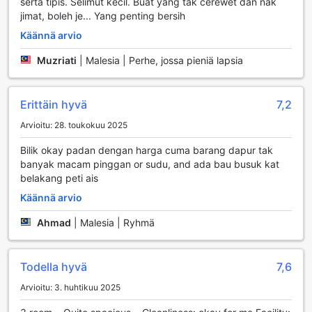
serta tipis. Selimut kecil. Buat yang tak cerewet dan nak
already given you special discount for renting my house
jimat, boleh je... Yang penting bersih
Käännä arvio
Muzriati
|
Malesia | Perhe, jossa pieniä lapsia
Erittäin hyvä
7,2
Arvioitu: 28. toukokuu 2025
Bilik okay padan dengan harga cuma barang dapur tak
banyak macam pinggan or sudu, and ada bau busuk kat
belakang peti ais
Käännä arvio
Ahmad
|
Malesia | Ryhmä
Todella hyvä
7,6
Arvioitu: 3. huhtikuu 2025