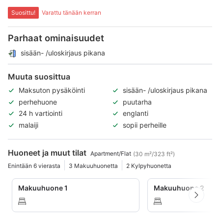
Suosittu!
Varattu tänään kerran
Parhaat ominaisuudet
sisään- /uloskirjaus pikana
Muuta suosittua
Maksuton pysäköinti
sisään- /uloskirjaus pikana
perhehuone
puutarha
24 h vartiointi
englanti
malaiji
sopii perheille
Huoneet ja muut tilat
Apartment/Flat
(30 m²/323 ft²)
Enintään 6 vierasta
3 Makuuhuonetta
2 Kylpyhuonetta
Makuuhuone 1
Makuuhuone 2