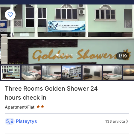
1/19
Tähtiluokitus 2 tähteä
Three Rooms Golden Shower 24
hours check in
Apartment/Flat
5,9
Pisteytys
133 arviota