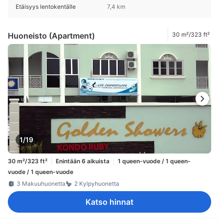
Etäisyys lentokentälle
7,4 km
Huoneisto (Apartment)
30 m²/323 ft²
1/19
30 m²/323 ft²
Enintään 6 aikuista
1 queen-vuode / 1 queen-
vuode / 1 queen-vuode
3 Makuuhuonetta
2 Kylpyhuonetta
Katso hinnat