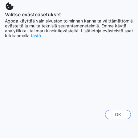
Valitse evästeasetukset
Nousevat kaupungit
Agoda käyttää vain sivuston toiminnan kannalta välttämättömiä
evästeitä ja muita teknisiä seurantamenetelmiä. Emme käytä
Los Angeles
analytiikka- tai markkinointievästeitä. Lisätietoja evästeistä saat
Yhdysvallat
klikkaamalla
tästä
.
Hanoi
Vietnam
Hong Kong
Hongkong, Kiinan erityishallintoalue
Chiang Mai
Thaimaa
OK
Fukuoka
Japani