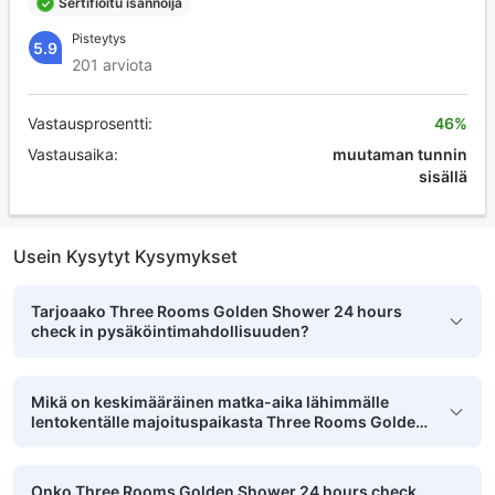
Sertifioitu isännöijä
Pisteytys
5.9
201 arviota
Vastausprosentti:
46%
Vastausaika:
muutaman tunnin
sisällä
Usein Kysytyt Kysymykset
Tarjoaako Three Rooms Golden Shower 24 hours
check in pysäköintimahdollisuuden?
Mikä on keskimääräinen matka-aika lähimmälle
lentokentälle majoituspaikasta Three Rooms Golden
Shower 24 hours check in?
Onko Three Rooms Golden Shower 24 hours check