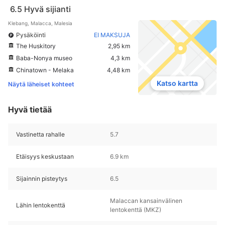
6.5
Hyvä sijianti
Klebang, Malacca, Malesia
Pysäköinti
EI MAKSUJA
The Huskitory
2,95 km
Baba-Nonya museo
4,3 km
Chinatown - Melaka
4,48 km
Katso kartta
Näytä läheiset kohteet
Hyvä tietää
Vastinetta rahalle
5.7
Etäisyys keskustaan
6.9 km
Sijainnin pisteytys
6.5
Malaccan kansainvälinen
Lähin lentokenttä
lentokenttä (MKZ)