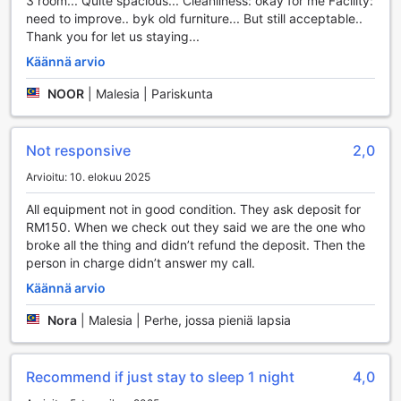
3 room... Quite spacious... Cleanliness: okay for me Facility:
need to improve.. byk old furniture... But still acceptable..
Thank you for let us staying...
Käännä arvio
NOOR
|
Malesia | Pariskunta
Not responsive
2,0
Arvioitu: 10. elokuu 2025
All equipment not in good condition. They ask deposit for
RM150. When we check out they said we are the one who
broke all the thing and didn’t refund the deposit. Then the
person in charge didn’t answer my call.
Käännä arvio
Nora
|
Malesia | Perhe, jossa pieniä lapsia
Recommend if just stay to sleep 1 night
4,0