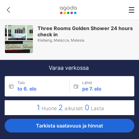
Three Rooms Golden Shower 24 hours
check in
Klebang, Malacca, Malesia
Varaa verkossa
Tulo
Lähtö
to 6. elo
pe 7. elo
1
2
0
Huone
aikuiset
Lasta
Tarkista saatavuus ja hinnat