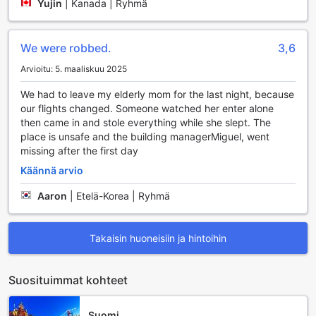
Yujin
|
Kanada | Ryhmä
Mukavuudet Apartments Uppe Villassa
Apartments Uppe Villa tarjoaa vierailleen erinomaiset
We were robbed.
3,6
mukavuudet, jotka tekevät oleskelusta Lissabonissa
vaivattoman ja miellyttävän. Hotellin concierge-palvelu on
Arvioitu: 5. maaliskuu 2025
aina valmiina auttamaan, olipa kyseessä sitten paikallisten
We had to leave my elderly mom for the last night, because
nähtävyyksien suositteleminen tai erikoisjärjestelyjen
our flights changed. Someone watched her enter alone
tekeminen. Tämä henkilökohtainen palvelu takaa, että
then came in and stole everything while she slept. The
vieraat voivat nauttia lomastaan ilman huolia, ja löytää
place is unsafe and the building managerMiguel, went
parhaat vinkit kaupungin tutkimiseen.
missing after the first day
Lisäksi Apartments Uppe Villassa on tarjolla ilmainen Wi-Fi
kaikissa huoneissa sekä julkisissa tiloissa, joten vieraat
Käännä arvio
voivat pysyä yhteydessä perheeseen ja ystäviin tai
suunnitella seuraavaa seikkailuaan helposti. Hotellin
Aaron
|
Etelä-Korea | Ryhmä
express-sisään- ja uloskirjautumispalvelu tekee
saapumisesta ja lähtemisestä sujuvaa ja nopeaa, mikä on
erityisen kätevää kiireisille matkailijoille. Ja mikä parasta,
Takaisin huoneisiin ja hintoihin
hotellin yhteydessä on myös kätevä myymälä, josta voi
hankkia päivittäistavaroita ja matkamuistoja, mikä tekee
Suosituimmat kohteet
oleskelusta entistä mukavampaa.
Kuljetusmahdollisuudet Apartments Uppe Villassa
Suomi