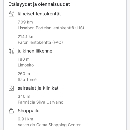
Etäisyydet ja olennaisuudet
läheiset lentokentät
7,09 km
Lissabon Portelan lentokenttä (LIS)
214,1 km
Faron lentokenttä (FAO)
julkinen liikenne
180 m
Limoeiro
260 m
São Tomé
sairaalat ja klinikat
340 m
Farmácia Silva Carvalho
Shoppailu
6,91 km
Vasco da Gama Shopping Center