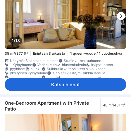
1/18
35 m²/377 ft²
Enintään 3 aikuista
1 queen-vuode / 1 vuodesohva
Näkymä: Sisäpihan puoleinen
Studio / 1 makuuhuone
1 Kylpyhuone
Vedenkeitin
hiustenkuivain
kylpytuotteet
pyyhkeet
suihku
Suihkutila
tarvikkeet siivoukseen
yksityinen kylpyhuone
Kirjoja/DVD:itä/musiikkia lapsille
Lautapelit/palapelit
Radio
satelliitti- /kaapeli-TV
taulu-tv
televisio
Adapteri
Hypoallergeeninen
ilmastointi
Käsidesi
Katso hinnat
lämmitys
Nukkumismukavuutta parantavat tuotteet
oma sisäänkäynti
Pistorasiat vuoteen lähellä
vuodevaatteet
äänieristys
jääkaappi
kahvin-/teenkeitin
keittokomero
mikroaaltouuni
Ruokapöytä
täysin varusteltu keittiö
Viinilasit
erillinen ruokailualue
lasten syöttötuoli
oleskelualue
One-Bedroom Apartment with Private
40 m²/431 ft²
pitkät sängyt (> 2 metriä)
Roskakorit
sohva
kaappi
naulakko
Patio
tarvikkeet silitykseen
Vauvansänky (pyynnöstä)
Erillinen
Rakennuksessa on portaat
sammutin
Säädettävä ilmastointi
Turvaominaisuudet