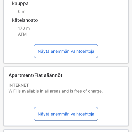
kauppa
0 m
käteisnosto
170 m
ATM
Näytä enemmän vaihtoehtoja
Apartment/Flat säännöt
INTERNET
WiFi is available in all areas and is free of charge.
PARKING
Public parking is possible at a location nearby (reservation
Näytä enemmän vaihtoehtoja
is not possible) and costs EUR 20 per day.
PETS