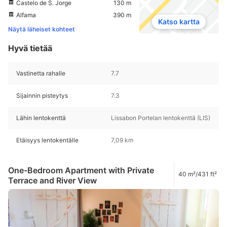
Castelo de S. Jorge
130 m
Alfama
390 m
Katso kartta
Näytä läheiset kohteet
Hyvä tietää
Vastinetta rahalle
7.7
Sijainnin pisteytys
7.3
Lähin lentokenttä
Lissabon Portelan lentokenttä (LIS)
Etäisyys lentokentälle
7,09 km
One-Bedroom Apartment with Private
40 m²/431 ft²
Terrace and River View