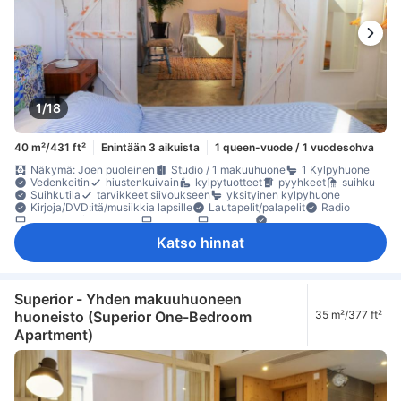
1/18
40 m²/431 ft²
Enintään 3 aikuista
1 queen-vuode / 1 vuodesohva
Näkymä: Joen puoleinen
Studio / 1 makuuhuone
1 Kylpyhuone
Vedenkeitin
hiustenkuivain
kylpytuotteet
pyyhkeet
suihku
Suihkutila
tarvikkeet siivoukseen
yksityinen kylpyhuone
Kirjoja/DVD:itä/musiikkia lapsille
Lautapelit/palapelit
Radio
satelliitti- /kaapeli-TV
taulu-tv
televisio
Adapteri
Hypoallergeeninen
ilmastointi
Käsidesi
lämmitys
Katso hinnat
Nukkumismukavuutta parantavat tuotteet
oma sisäänkäynti
Pistorasiat vuoteen lähellä
vuodevaatteet
äänieristys
jääkaappi
kahvin-/teenkeitin
keittokomero
mikroaaltouuni
Ruokapöytä
täysin varusteltu keittiö
Viinilasit
erillinen ruokailualue
lasten syöttötuoli
oleskelualue
Superior - Yhden makuuhuoneen
parveke/terassi
pitkät sängyt (> 2 metriä)
Roskakorit
sohva
huoneisto (Superior One-Bedroom
35 m²/377 ft²
Ulkokalusteet
kaappi
naulakko
tarvikkeet silitykseen
Apartment)
Vauvansänky (pyynnöstä)
Erillinen
Rakennuksessa on portaat
sammutin
Säädettävä ilmastointi
Turvaominaisuudet