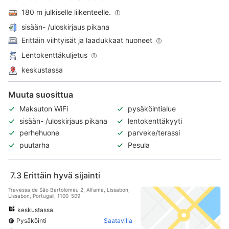
180 m julkiselle liikenteelle.
sisään- /uloskirjaus pikana
Erittäin viihtyisät ja laadukkaat huoneet
Lentokenttäkuljetus
keskustassa
Muuta suosittua
Maksuton WiFi
pysäköintialue
sisään- /uloskirjaus pikana
lentokenttäkyyti
perhehuone
parveke/terassi
puutarha
Pesula
7.3
Erittäin hyvä sijainti
Travessa de Sâo Bartolomeu 2, Alfama, Lissabon,
Lissabon, Portugali, 1100-509
keskustassa
Pysäköinti
Saatavilla