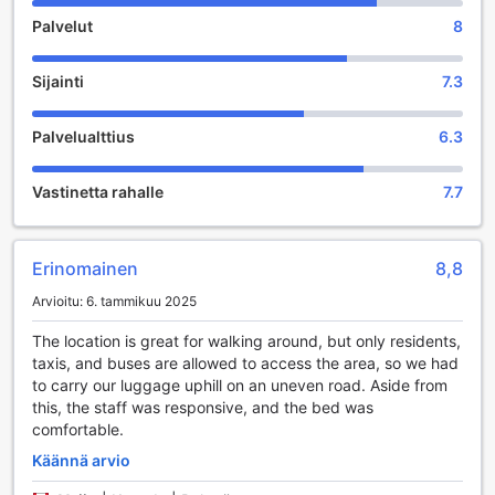
ympäristöä Lissabonin sydämessä.
Palvelut
8
Viihdemahdollisuudet Apartments Uppe Villassa
Sijainti
7.3
Apartments Uppe Villa Lissabonissa tarjoaa vierailleen
unohtumatonta viihdettä, joka tekee lomasta erityisen. Villa
Palvelualttius
6.3
on varustettu viehättävällä puutarhalla, jossa voit nauttia
rauhallisista hetkistä auringonpaisteessa tai järjestää
piknikin ystävien kanssa. Puutarha on täydellinen paikka
Vastinetta rahalle
7.7
rentoutua ja nauttia ympäröivästä kauneudesta, ja se
tarjoaa myös mahdollisuuden nauttia ulkoilmasta ja
luonnosta, joka on niin tyypillistä Portugalin viehättäville
Erinomainen
8,8
maisemille.
Lisäksi Apartments Uppe Villassa on tilava pelihuone, joka
Arvioitu: 6. tammikuu 2025
tuo iloa kaikenikäisille vieraille. Pelihuone on varustettu
erilaisilla peleillä, jotka tarjoavat viihdettä ja kilpailuhenkeä
The location is great for walking around, but only residents,
perheen tai ystävien kesken. Olitpa sitten innokas
taxis, and buses are allowed to access the area, so we had
lautapelien pelaaja tai haluat vain viettää aikaa rentoutuen,
to carry our luggage uphill on an uneven road. Aside from
pelihuone on täydellinen paikka luoda muistoja ja nauttia
this, the staff was responsive, and the bed was
yhteisestä ajasta. Apartments Uppe Villa on todellinen
comfortable.
viihdeparatiisi, jossa jokainen voi löytää mielekästä
Käännä arvio
tekemistä!