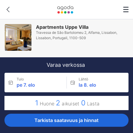
Apartments Uppe Villa
Travessa de Sâo Bartolomeu 2, Alfama, Lissabon,
Lissabon, Portugali, 1100-509
Varaa verkossa
Tulo
Lähtö
pe 7. elo
la 8. elo
1
2
0
Huone
aikuiset
Lasta
Tarkista saatavuus ja hinnat