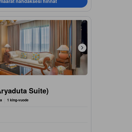
ämäärät nähdäksesi hinnat
Aryaduta Suite)
ta
1 king-vuode