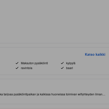
Katso kaikki
Maksuton pysäköinti
kylpylä
ravintola
baari
 tarjoaa pysäköintipaikan ja kaikissa huoneissa toimivan wifiyhteyden ilman
arawaci, Tangerang) lyhyen matkan päässä nähtävyyksistä ja kiinnostavista
ista paikallisista käyntikohteista. Tässä tasokkaassa 5.0 tähden
velu ja kuntokeskus.