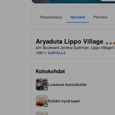
Yleiskatsaus
Huoneet
Palvelut
Tähtiluokitukset ovat majoituspaikkojen antamia suunt
tooltip
5 tähteä 5 tähdestä
Aryaduta Lippo Village
401 Boulevard Jendral Sudirman, Lippo Village1
15811
- KARTALLA
Kohokohdat
Loistavat kuntoilutilat
Erittäin hyvä baari