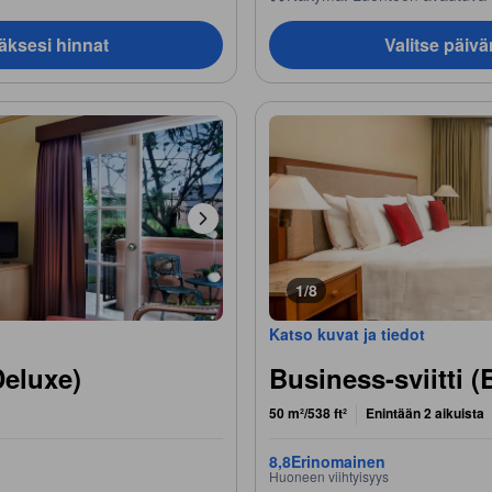
äksesi hinnat
Valitse päiv
1/8
Katso kuvat ja tiedot
Deluxe)
Business-sviitti (
50 m²/538 ft²
Enintään 2 aikuista
8,8
Erinomainen
Huoneen viihtyisyys