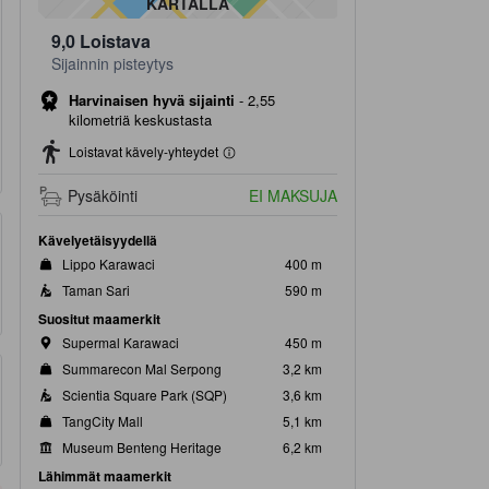
KARTALLA
9,0
Loistava
Sijainnin pisteytys
Harvinaisen hyvä sijainti
-
2,55
kilometriä keskustasta
Loistavat kävely-yhteydet
Pysäköinti
EI MAKSUJA
Kävelyetäisyydellä
Lippo Karawaci
400 m
Taman Sari
590 m
Suositut maamerkit
Supermal Karawaci
450 m
Summarecon Mal Serpong
3,2 km
Scientia Square Park (SQP)
3,6 km
TangCity Mall
5,1 km
Museum Benteng Heritage
6,2 km
Lähimmät maamerkit