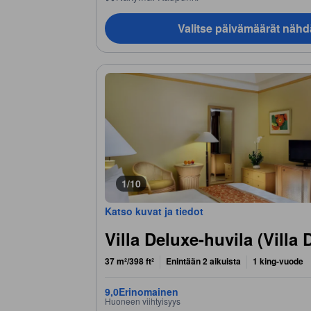
Valitse päivämäärät nähd
1/10
Katso kuvat ja tiedot
Villa Deluxe-huvila (Villa 
37 m²/398 ft²
Enintään 2 aikuista
1 king-vuode
9,0
Erinomainen
Huoneen viihtyisyys