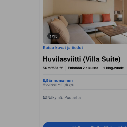
1/15
Katso kuvat ja tiedot
Huvilasviitti (Villa Suite)
54 m²/581 ft²
Enintään 2 aikuista
1 king-vuode
8,9
Erinomainen
Huoneen viihtyisyys
Näkymä: Puutarha