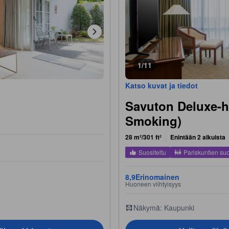
1/11
Katso kuvat ja tiedot
Savuton Deluxe-h
Smoking)
28 m²/301 ft²
Enintään 2 aikuista
Suositeltu
Pariskuntien su
8,9
Erinomainen
Huoneen viihtyisyys
Näkymä: Kaupunki