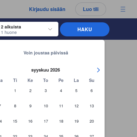
kemäsi arvostelut ja kommentit ovat aina aitoja.
Kirjaudu sisään
Luo tili
2 aikuista
HAKU
1 huone
näppäimiä siirtyäksesi haluamiesi sisään- ja uloskirjautumispäivien kohdalle. 
Takaisin hakutuloksiin
Voin joustaa päivissä
syyskuu 2026
a
Ti
Ke
To
Pe
La
Su
1
2
3
4
5
6
7
8
9
10
11
12
13
4
15
16
17
18
19
20
+116 asiakaskuvaa
1
22
23
24
25
26
27