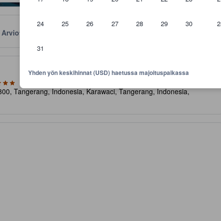
24
25
26
27
28
29
30
2
Arviot
Sijainti
Käytännöt
31
aviivoja mukavuuksista ja palveluista, joita voit niiltä odottaa
Yhden yön keskihinnat (USD) haetussa majoituspaikassa
300, Tangerang, Indonesia, Karawaci, Tangerang, Indonesia,