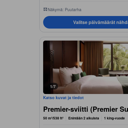
Näkymä: Puutarha
Valitse päivämäärät nähd
1/7
Katso kuvat ja tiedot
Premier-sviitti (Premier Su
50 m²/538 ft²
Enintään 2 aikuista
1 king-vuode