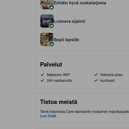
Erittäin hyvä ruokatarjonta
Loistava sijainti
Sopii lapsille
Palvelut
Maksuton WiFi
Näköala-allas
24h vastaanotto
kuntosali
Tietoa meistä
Tämä Indonesia Care-standardin mukainen majoituspaikka
lisämaksua. Majoituspaikka sijaitsee hyvällä paikalla (K
Lue lisää
ruokapaikoista. Kuuluisa AEON Mall BSD City on ehdottom
majoituspaikassa on muun muassa ravintola, hierontapal