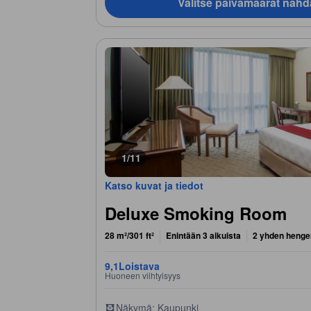
Valitse päivämäärät nähd
1/11
Katso kuvat ja tiedot
Deluxe Smoking Room
28 m²/301 ft²
Enintään 3 aikuista
2 yhden henge
9,1
Loistava
Huoneen viihtyisyys
Näkymä: Kaupunki