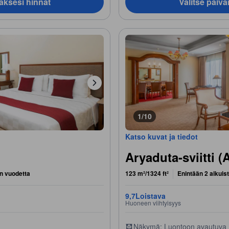
äksesi hinnat
Valitse päiv
1/10
Katso kuvat ja tiedot
Aryaduta-sviitti (
n vuodetta
123 m²/1324 ft²
Enintään 2 aikuis
9,7
Loistava
Huoneen viihtyisyys
Näkymä: Luontoon avautuva