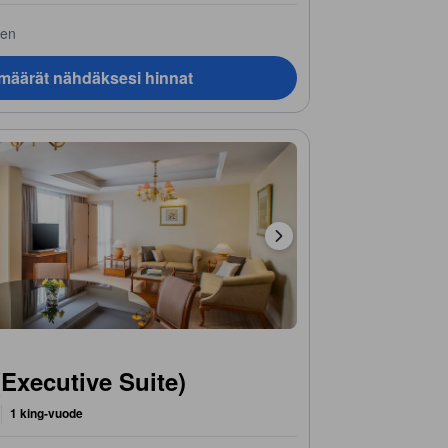
nen
ämäärät nähdäksesi hinnat
 (Executive Suite)
1 king-vuode