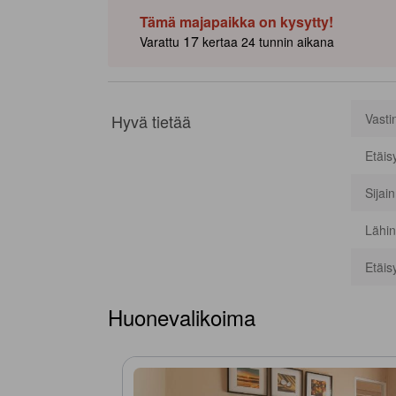
Tämä majapaikka on kysytty!
17
Varattu
kertaa 24 tunnin aikana
Hyvä tietää
Vasti
Etäis
Sijai
Lähin
Etäis
Huonevalikoima