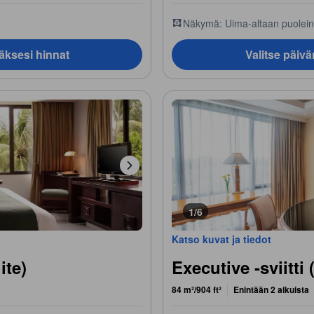
Näkymä: Uima-altaan puolei
äksesi hinnat
Valitse päiv
1/6
Katso kuvat ja tiedot
ite)
Executive -sviitti
84 m²/904 ft²
Enintään 2 aikuista