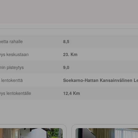
netta rahalle
8,5
yys keskustaan
23. Km
nnin pisteytys
9,0
 lentokenttä
Soekarno-Hattan Kansainvälinen L
yys lentokentälle
12,4 Km