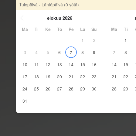
Tulopäivä - Lähtöpäivä
(0 yötä)
elokuu 2026
Ma
Ti
Ke
To
Pe
La
Su
Ma
Ti
1
2
1
3
4
5
6
7
8
9
7
8
10
11
12
13
14
15
16
14
15
17
18
19
20
21
22
23
21
22
24
25
26
27
28
29
30
28
29
31