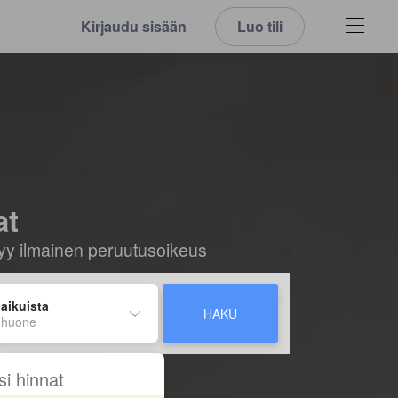
Kirjaudu sisään
Luo tili
at
ältyy ilmainen peruutusoikeus
 aikuista
HAKU
 huone
si hinnat