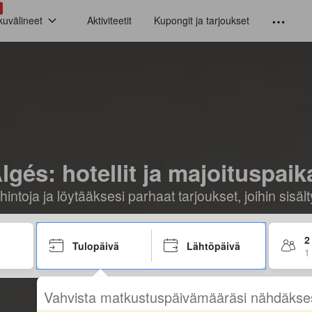
kuvälineet
Aktiviteetit
Kupongit ja tarjoukset
lgés: hotellit ja majoituspaik
hintoja ja löytääksesi parhaat tarjoukset, joihin sis
2
Tulopäivä
Lähtöpäivä
1
Vahvista matkustuspäivämääräsi nähdäkse