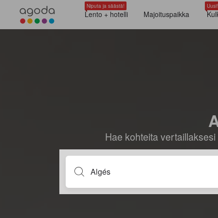
Niputa ja säästä!
Uusi!
Lento + hotelli
Majoituspaikka
Kul
A
Hae kohteita vertaillaksesi 