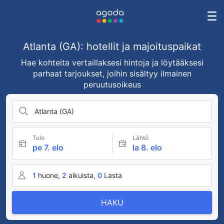
Atlanta (GA): hotellit ja majoituspaikat
Hae kohteita vertaillaksesi hintoja ja löytääksesi
parhaat tarjoukset, joihin sisältyy ilmainen
peruutusoikeus
Atlanta (GA)
Tulo
Lähtö
pe 7. elo
la 8. elo
1
huone,
2
aikuista,
0
Lasta
HAKU