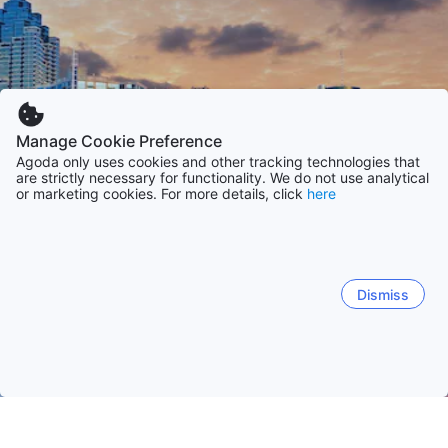
Manage Cookie Preference
Agoda only uses cookies and other tracking technologies that
are strictly necessary for functionality. We do not use analytical
or marketing cookies. For more details, click
here
Dismiss
Etusivulle
Majapaikat: Yhdysvallat
Majapaikat: Georgia
Atlan