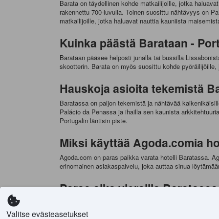
Barata on täydellinen kohde matkailijoille, jotka haluav
rakennettu 700-luvulla. Toinen suosittu nähtävyys on P
matkailijoille, jotka haluavat nauttia kauniista maisemis
Kuinka päästä Barataan - Port
Barataan pääsee helposti junalla tai bussilla Lissaboni
skootterin. Barata on myös suosittu kohde pyöräilijöille, 
Hauskoja asioita tekemistä B
Baratassa on paljon tekemistä ja nähtävää kaikenikäisill
Palácio da Penassa ja ihailla sen kaunista arkkitehtuuri
Portugalin läntisin piste.
Miksi käyttää Agoda.comia ho
Agoda.com on paras paikka varata hotelli Baratassa. Agod
erinomainen asiakaspalvelu, joka auttaa sinua löytämään 
Paras aika vierailla Baratassa
Paras aika vierailla Baratassa on kevät ja syksy, kun sää
lomalle. Talvella sää voi olla viileä ja kostea, mutta kau
Valitse evästeasetukset