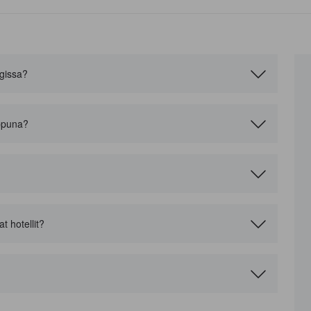
ngissa?
oppuna?
 hotellit?