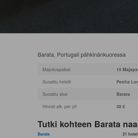
Barata, Portugali pähkinänkuoressa
Majoituspaikat
15 Majapa
Suosittu hotelli
Penha Lon
Suosittu alue
Barata
Hinnat alk. per yö
38 €
Tutki kohteen Barata na
Barata
21 hotell