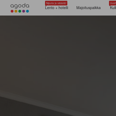
Niputa ja säästä!
Uusi!
Lento + hotelli
Majoituspaikka
Kul