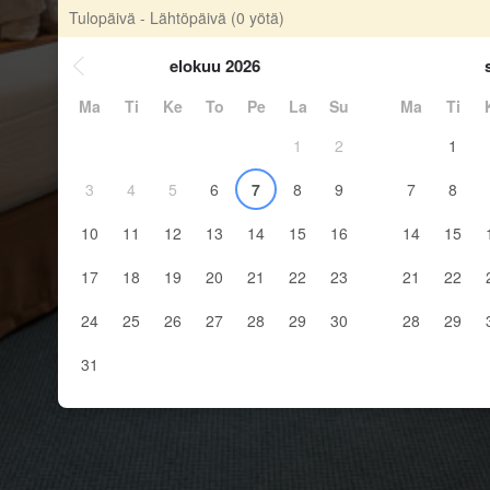
Tulopäivä - Lähtöpäivä
(0 yötä)
elokuu 2026
Ma
Ti
Ke
To
Pe
La
Su
Ma
Ti
1
2
1
3
4
5
6
7
8
9
7
8
10
11
12
13
14
15
16
14
15
17
18
19
20
21
22
23
21
22
24
25
26
27
28
29
30
28
29
31