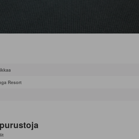
ikkaa
ga Resort
apurustoja
it