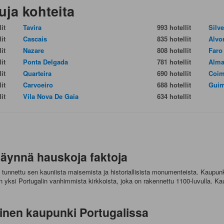
uja kohteita
it
Tavira
993 hotellit
Silv
it
Cascais
835 hotellit
Alvo
it
Nazare
808 hotellit
Faro
it
Ponta Delgada
781 hotellit
Alma
it
Quarteira
690 hotellit
Coim
it
Carvoeiro
688 hotellit
Guim
it
Vila Nova De Gaia
634 hotellit
täynnä hauskoja faktoja
tunnettu sen kauniista maisemista ja historiallisista monumenteista. Kaupun
n yksi Portugalin vanhimmista kirkkoista, joka on rakennettu 1100-luvulla.
oinen kaupunki Portugalissa