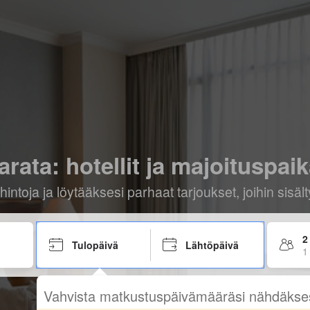
arata: hotellit ja majoituspaik
hintoja ja löytääksesi parhaat tarjoukset, joihin sis
2
Tulopäivä
Lähtöpäivä
1
Vahvista matkustuspäivämääräsi nähdäkse