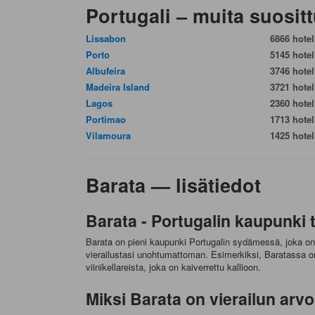
Portugali – muita suositt
Lissabon
6866 hotell
Porto
5145 hotell
Albufeira
3746 hotell
Madeira Island
3721 hotell
Lagos
2360 hotell
Portimao
1713 hotell
Vilamoura
1425 hotell
Barata — lisätiedot
Barata - Portugalin kaupunki 
Barata on pieni kaupunki Portugalin sydämessä, joka on 
vierailustasi unohtumattoman. Esimerkiksi, Baratassa o
viinikellareista, joka on kaiverrettu kallioon.
Miksi Barata on vierailun arv