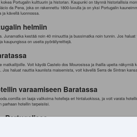
at kokea Portugalin kulttuurin ja historian. Kaupunki on täynnä historiallisia 
alácio da Pena, joka on rakennettu 1800-luvulla ja on yksi Portugalin kaunei
ta ja kävellä luonnossa.
ugalin helmiin
sta. Junamatka kestää noin 40 minuuttia ja bussimatka noin tunnin. Jos haluat
ja kaupungissa on useita pyöräilyreittejä.
aratassa
e matkailijoille. Voit käydä Castelo dos Mourosissa ja ihailla upeita näkymiä 
a. Jos haluat nauttia kauniista maisemista, voit kävellä Serra de Sintran kan
tellin varaamiseen Baratassa
a.comilla on laaja valikoima hotelleja eri hintaluokissa, ja voit varata hotel
parhaan hotellin tarpeisiisi.
 - Portugalissa
 on miellyttävän lämmin ja kaupunki ei ole liian täynnä turisteja. Kesällä kau
punki on silti kaunis ja täynnä nähtävyyksiä.