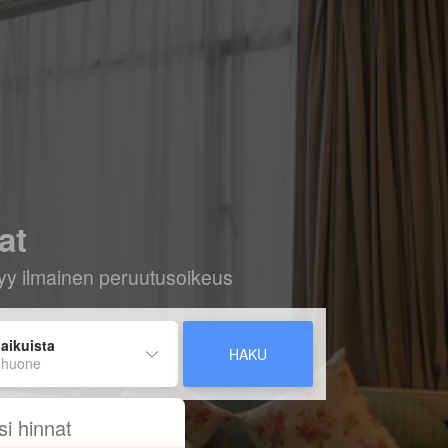
at
ältyy ilmainen peruutusoikeus
 aikuista
HAKU
 huone
si hinnat