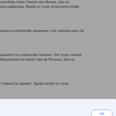
monumentteja, kuten Castelo dos Mouros, joka on
mmista palatseista. Barata on myös erinomainen kohde
 tutustua ympäröivään alueeseen, voit vuokrata auton tai
kaupunkiin ja ympäröivään luontoon. Voit myös vierailla
sallispuistossa tai käydä Cabo da Rocassa, joka on
lin helposti ja nopeasti. Agoda.comilla on myös
punki voi olla hyvin kuuma, ja monet paikalliset lähtevät
OK