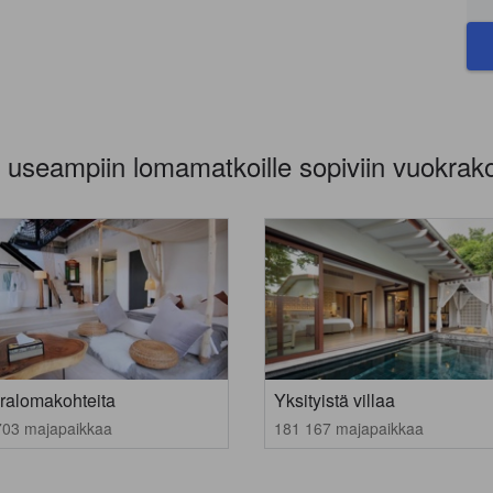
 useampiin lomamatkoille sopiviin vuokrako
ralomakohteita
Yksityistä villaa
703 majapaikkaa
181 167 majapaikkaa