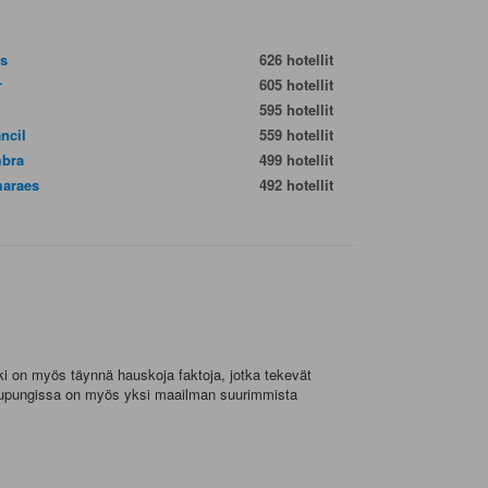
es
626 hotellit
r
605 hotellit
595 hotellit
ncil
559 hotellit
bra
499 hotellit
araes
492 hotellit
ki on myös täynnä hauskoja faktoja, jotka tekevät
 Kaupungissa on myös yksi maailman suurimmista