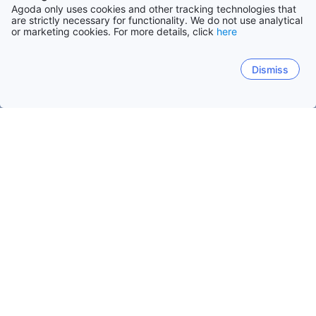
Agoda only uses cookies and other tracking technologies that
are strictly necessary for functionality. We do not use analytical
or marketing cookies. For more details, click
here
Dismiss
Etusivulle
Majapaikat: Portugali
Majapaikat: Lissabon
Benfic
Benfica
Lissabon
Cascais
Ericeira
Sintra
Benfica
Suositut matkustuspäivät
Tänä iltana
7. elo
Huomenna
8. elo