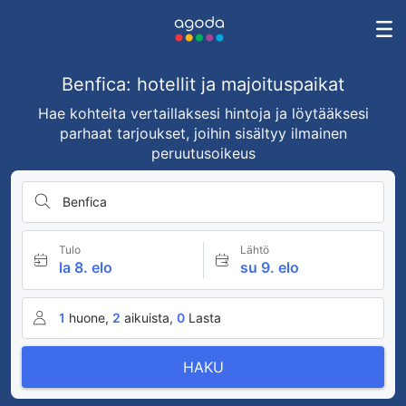
Benfica: hotellit ja majoituspaikat
Hae kohteita vertaillaksesi hintoja ja löytääksesi
parhaat tarjoukset, joihin sisältyy ilmainen
peruutusoikeus
Benfica
Tulo
Lähtö
la 8. elo
su 9. elo
1
huone,
2
aikuista,
0
Lasta
HAKU