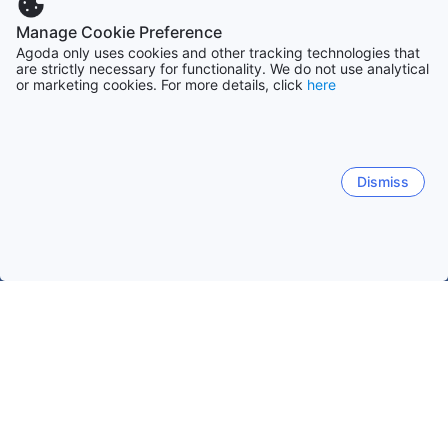
Manage Cookie Preference
Agoda only uses cookies and other tracking technologies that
are strictly necessary for functionality. We do not use analytical
or marketing cookies. For more details, click
here
Dismiss
Etusivulle
Majapaikat: Portugali
Majapaikat: Lissabon
Carcav
Carcavelos
Lissabon
Cascais
Ericeira
Sintra
Carcavelos