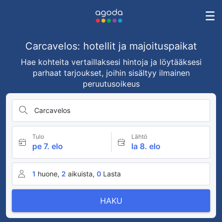
Carcavelos: hotellit ja majoituspaikat
Hae kohteita vertaillaksesi hintoja ja löytääksesi
parhaat tarjoukset, joihin sisältyy ilmainen
peruutusoikeus
Carcavelos
Tulo
Lähtö
pe 7. elo
la 8. elo
1
huone,
2
aikuista,
0
Lasta
HAKU