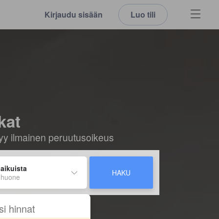
Kirjaudu sisään
Luo tili
kat
ältyy ilmainen peruutusoikeus
 aikuista
HAKU
 huone
si hinnat