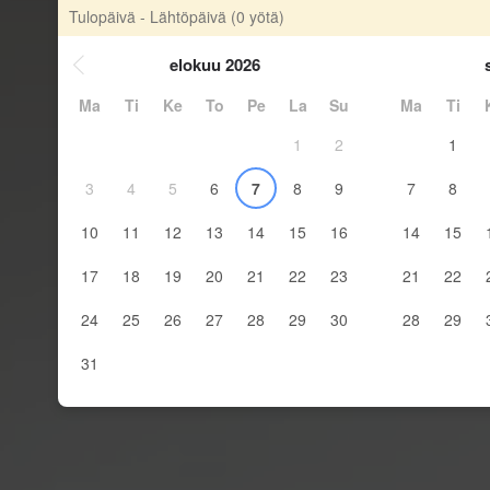
Tulopäivä - Lähtöpäivä
(0 yötä)
elokuu 2026
Ma
Ti
Ke
To
Pe
La
Su
Ma
Ti
1
2
1
3
4
5
6
7
8
9
7
8
10
11
12
13
14
15
16
14
15
17
18
19
20
21
22
23
21
22
24
25
26
27
28
29
30
28
29
31