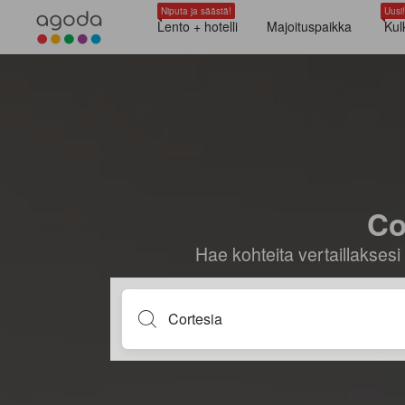
Niputa ja säästä!
Uusi!
Lento + hotelli
Majoituspaikka
Kul
Co
Hae kohteita vertaillaksesi 