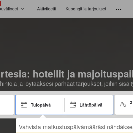
kuvälineet
Aktiviteetit
Kupongit ja tarjoukset
rtesia: hotellit ja majoituspai
hintoja ja löytääksesi parhaat tarjoukset, joihin sis
2
Tulopäivä
Lähtöpäivä
1
Vahvista matkustuspäivämääräsi nähdäkse