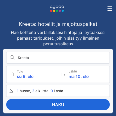
Kreeta: hotellit ja majoituspaikat
Hae kohteita vertaillaksesi hintoja ja löytääksesi
parhaat tarjoukset, joihin sisältyy ilmainen
peruutusoikeus
Kreeta
Tulo
Lähtö
su 9. elo
ma 10. elo
1
huone,
2
aikuista,
0
Lasta
HAKU