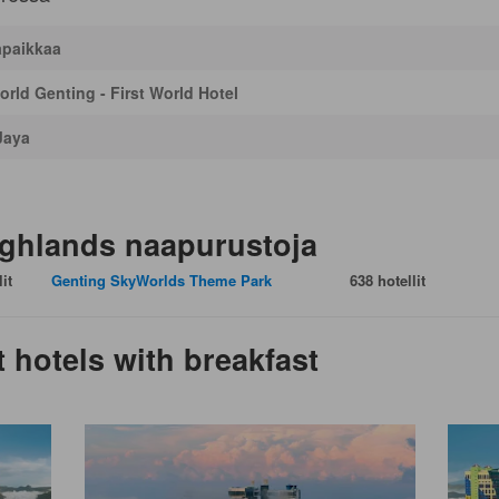
apaikkaa
rld Genting - First World Hotel
Jaya
ighlands naapurustoja
it
Genting SkyWorlds Theme Park
638 hotellit
 hotels with breakfast