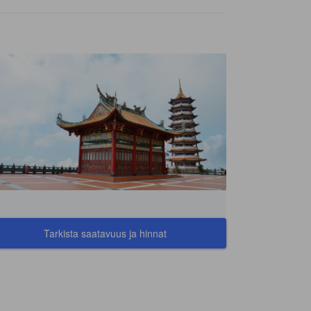
Tarkista saatavuus ja hinnat