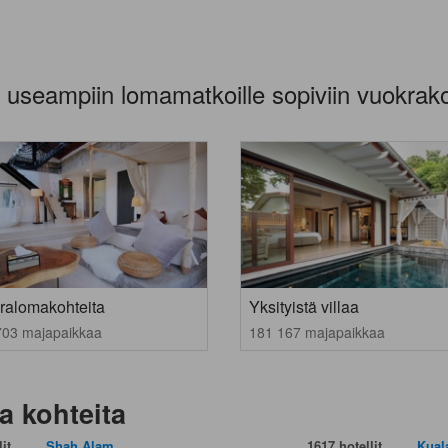
 useampiin lomamatkoille sopiviin vuokrako
ralomakohteita
Yksityistä villaa
703 majapaikkaa
181 167 majapaikkaa
a kohteita
it
Shah Alam
1617 hotellit
Kual