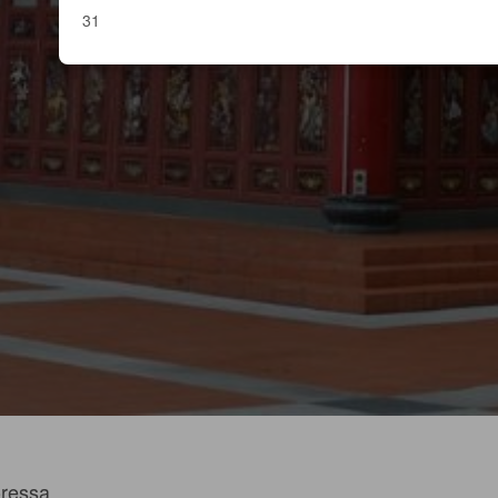
31
oressa