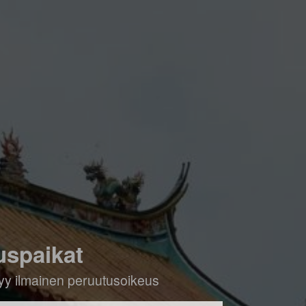
uspaikat
ältyy ilmainen peruutusoikeus