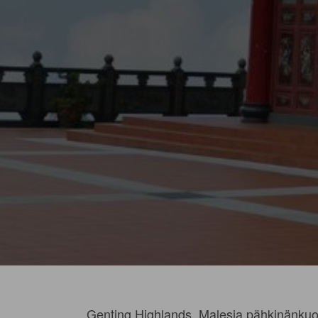
Genting Highlands, Malesia pähkinänku