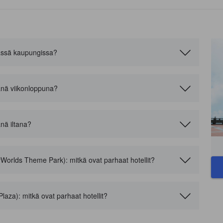
tässä kaupungissa?
tänä viikonloppuna?
änä iltana?
Worlds Theme Park): mitkä ovat parhaat hotellit?
laza): mitkä ovat parhaat hotellit?