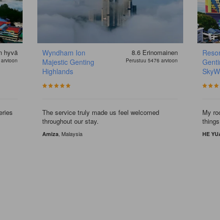
in hyvä
Wyndham Ion
8.6
Erinomainen
Resor
 arvioon
Majestic Genting
Perustuu 5476 arvioon
Genti
Highlands
SkyWo
eries
The service truly made us feel welcomed
My ro
throughout our stay.
things
, Malaysia
Amiza
HE YU