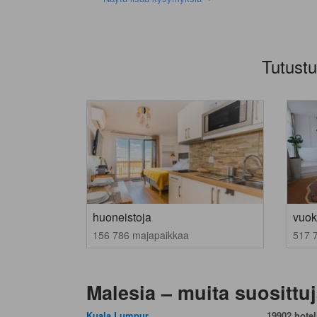
Tutustu
huoneistoja
vuok
156 786 majapaikkaa
517 
Malesia – muita suosittuj
Kuala Lumpur
19902 hotell