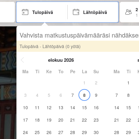
2
Tulopäivä
Lähtöpäivä
1
Vahvista matkustuspäivämääräsi nähdäkse
Tulopäivä - Lähtöpäivä
(0 yötä)
elokuu 2026
Ma
Ti
Ke
To
Pe
La
Su
Ma
Ti
1
2
1
3
4
5
6
7
8
9
7
8
10
11
12
13
14
15
16
14
15
17
18
19
20
21
22
23
21
22
24
25
26
27
28
29
30
28
29