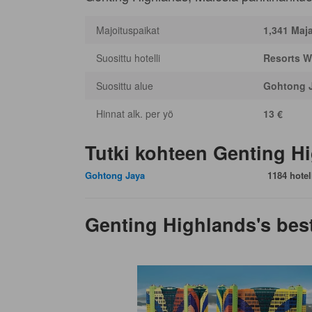
Majoituspaikat
1,341 Maj
Suosittu hotelli
Resorts Wo
Suosittu alue
Gohtong 
Hinnat alk. per yö
13 €
Tutki kohteen Genting H
Gohtong Jaya
1184 hotell
Genting Highlands's best