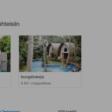
hteisiin
bungaloweja
8 801 majapaikkaa
a Terengganu
1024 hotellit