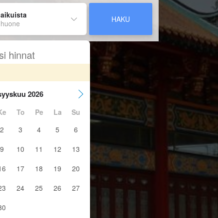
 aikuista
HAKU
 huone
si hinnat
syyskuu 2026
Ke
To
Pe
La
Su
2
3
4
5
6
9
10
11
12
13
16
17
18
19
20
23
24
25
26
27
30