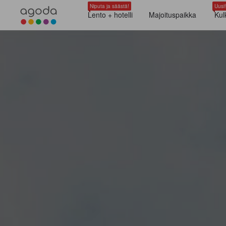
Niputa ja säästä!
Uusi!
Lento + hotelli
Majoituspaikka
Kul