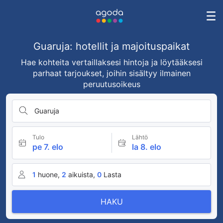
Guaruja: hotellit ja majoituspaikat
Hae kohteita vertaillaksesi hintoja ja löytääksesi
parhaat tarjoukset, joihin sisältyy ilmainen
peruutusoikeus
Guaruja
Tulo
Lähtö
pe 7. elo
la 8. elo
1
huone,
2
aikuista,
0
Lasta
HAKU