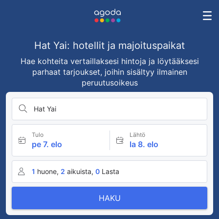
Hat Yai: hotellit ja majoituspaikat
Hae kohteita vertaillaksesi hintoja ja löytääksesi
parhaat tarjoukset, joihin sisältyy ilmainen
peruutusoikeus
Hat Yai
Tulo
Lähtö
pe 7. elo
la 8. elo
1
huone,
2
aikuista,
0
Lasta
HAKU