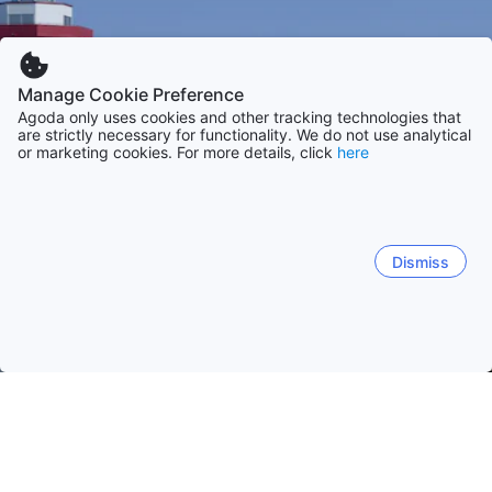
Manage Cookie Preference
Agoda only uses cookies and other tracking technologies that
are strictly necessary for functionality. We do not use analytical
or marketing cookies. For more details, click
here
Dismiss
Etusivulle
Majapaikat: Yhdysvallat
Majapaikat: South Carolina
Hilton Head Island (SC)
Myrtle Beach (SC)
Charleston