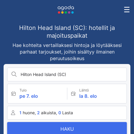
Hilton Head Island (SC): hotellit ja
majoituspaikat
Hae kohteita vertaillaksesi hintoja ja löytääksesi
parhaat tarjoukset, joihin sisältyy ilmainen
peruutusoikeus
Hilton Head Island (SC)
Tulo
Lähtö
pe 7. elo
la 8. elo
1
huone,
2
aikuista,
0
Lasta
HAKU