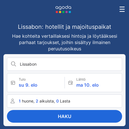
Lissabon: hotellit ja majoituspaikat
Hae kohteita vertaillaksesi hintoja ja löytääksesi
parhaat tarjoukset, joihin sisältyy ilmainen
peruutusoikeus
Lissabon
Tulo
Lähtö
su 9. elo
ma 10. elo
1
huone,
2
aikuista,
0
Lasta
HAKU