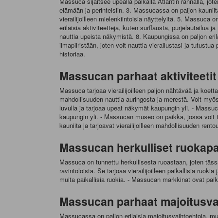
Massuca sijaitsee upealla paikalla Atlantin rannalla, jote
elämään ja perinteisiin. 3. Massucassa on paljon kauniita
vierailijoilleen mielenkiintoisia näyttelyitä. 5. Massuca 
erilaisia ​​aktiviteetteja, kuten surffausta, purjelautailu
nauttia upeista näkymistä. 8. Kaupungissa on paljon eril
ilmapiiristään, joten voit nauttia vierailustasi ja tutustua
historiaa.
Massucan parhaat aktiviteetit
Massuca tarjoaa vierailijoilleen paljon nähtävää ja koett
mahdollisuuden nauttia auringosta ja merestä. Voit myös
luvulla ja tarjoaa upeat näkymät kaupungin yli. - Massuc
kaupungin yli. - Massucan museo on paikka, jossa voit tu
kauniita ja tarjoavat vierailijoilleen mahdollisuuden rent
Massucan herkulliset ruokapa
Massuca on tunnettu herkullisesta ruoastaan, joten tässä
ravintoloista. Se tarjoaa vierailijoilleen paikallisia ruok
muita paikallisia ruokia. - Massucan markkinat ovat paikka
Massucan parhaat majoitusva
Massucassa on paljon erilaisia ​​majoitusvaihtoehtoja, 