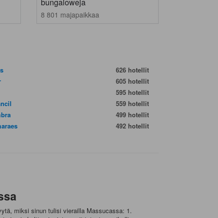
bungaloweja
8 801 majapaikkaa
es
626 hotellit
r
605 hotellit
595 hotellit
ncil
559 hotellit
bra
499 hotellit
araes
492 hotellit
ssa
ytä, miksi sinun tulisi vierailla Massucassa: 1.