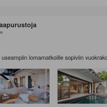
aapurustoja
it
 useampiin lomamatkoille sopiviin vuokrako