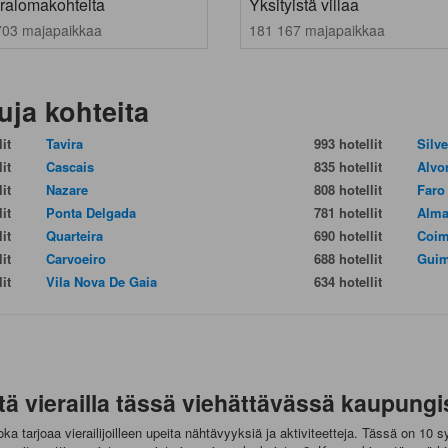
ralomakohteita
Yksityistä villaa
703 majapaikkaa
181 167 majapaikkaa
uja kohteita
it
Tavira
993 hotellit
Silv
it
Cascais
835 hotellit
Alvo
it
Nazare
808 hotellit
Faro
it
Ponta Delgada
781 hotellit
Alma
it
Quarteira
690 hotellit
Coim
it
Carvoeiro
688 hotellit
Guim
it
Vila Nova De Gaia
634 hotellit
 vierailla tässä viehättävässä kaupungi
a tarjoaa vierailijoilleen upeita nähtävyyksiä ja aktiviteetteja. Tässä on 10 sy