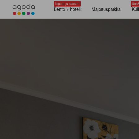
Niputa ja säästä!
Uusi!
Lento + hotelli
Majoituspaikka
Kul