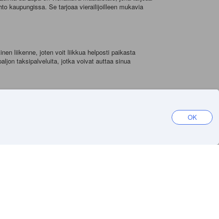
hto kaupungissa. Se tarjoaa vierailijoilleen mukavia
en liikenne, joten voit liikkua helposti paikasta
ljon taksipalveluita, jotka voivat auttaa sinua
lla hyvin kuumia ja turistisesonki on vilkkaimmillaan.
aa tapahtumakalenteri ennen matkaa, jotta voit
OK
a monia aktiviteetteja. Agoda.comin avulla voit löytää
iksi
Hanki sovellus
aali
iOS
Android