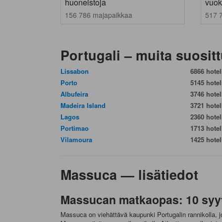
huoneistoja
vuok
156 786 majapaikkaa
517 
Portugali – muita suositt
Lissabon
6866 hotell
Porto
5145 hotell
Albufeira
3746 hotell
Madeira Island
3721 hotell
Lagos
2360 hotell
Portimao
1713 hotell
Vilamoura
1425 hotell
Massuca — lisätiedot
Massucan matkaopas: 10 syytä
Massuca on viehättävä kaupunki Portugalin rannikolla, jok