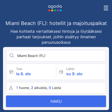
Miami Beach (FL): hotellit ja majoituspaikat
Hae kohteita vertaillaksesi hintoja ja löytääksesi
parhaat tarjoukset, joihin sisältyy ilmainen
peruutusoikeus
Miami Beach (FL)
Tulo
Lähtö
la 8. elo
su 9. elo
1
huone,
2
aikuista,
0
Lasta
HAKU